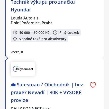
Technik výkupu pro značku
Hyundai
Louda Auto a.s.
Dolní Počernice, Praha
40 000 – 60 000 Kč
Plný úvazek
Vhodné také pro absolventy
včerejší
💼 Salesman / Obchodník | bez
praxe? Nevadí | 30K + VYSOKÉ
provize
DAILY CONNECT s.r.o.