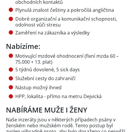
obchodních kontaktů
Plynulá znalost češtiny a pokročilá angličtina
Dobré organizační a komunikační schopnosti,
odolnost vůči stresu
Zaměření na zákazníka a výsledky
Nabízíme:
Motivující mzdové ohodnocení (fixní mzda 60 –
75.000 + 13. plat)
5 týdnů dovolené, 5 sick days
Služební cesty do zahraničí
Nástup možný ihned
HPP, lokalita - přímo na metru Dejvická
NABÍRÁME MUŽE I ŽENY
Naše inzeráty jsou v některých případech psány v
ženském nebo mužském rodě. Tento postup byl
zvolen výhradně proto, aby bylo dosaženo co nejvyšší