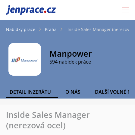
JenPráce.cz
Nabídky práce
Praha
Inside Sales Manager (nerezová o
Manpower
594 nabídek práce
DETAIL INZERÁTU
O NÁS
DALŠÍ VOLNÉ PO
Inside Sales Manager
(nerezová ocel)