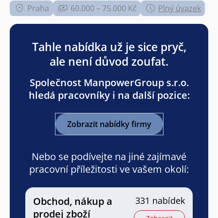
Praha
60.000 – 75.000 Kč
Plný úvazek
Tahle nabídka už je sice pryč,
ale není důvod zoufat.
Společnost ManpowerGroup s.r.o.
hledá pracovníky i na další pozice:
Zobrazit nabídky firmy
Nebo se podívejte na jiné zajímavé
pracovní příležitosti ve vašem okolí:
Obchod, nákup a
331 nabídek
prodej zboží