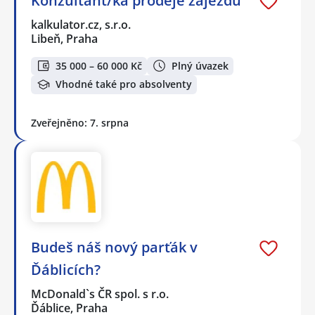
Konzultant/ka prodeje zájezdů
kalkulator.cz, s.r.o.
Libeň, Praha
35 000 – 60 000 Kč
Plný úvazek
Vhodné také pro absolventy
Zveřejněno: 7. srpna
Budeš náš nový parťák v
Ďáblicích?
McDonald`s ČR spol. s r.o.
Ďáblice, Praha