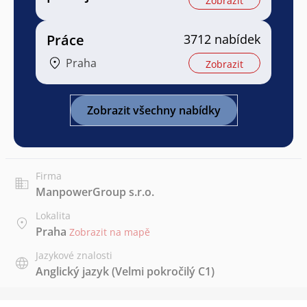
Zobrazit
Práce
3712 nabídek
Praha
Zobrazit
Zobrazit všechny nabídky
Firma
ManpowerGroup s.r.o.
Lokalita
Praha
Zobrazit na mapě
Jazykové znalosti
Anglický jazyk
(Velmi pokročilý C1)