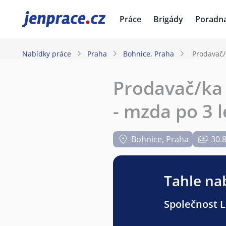
JenPráce.cz
Práce
Brigády
Poradn
Nabídky práce
Praha
Bohnice, Praha
Prodavač/
Prodavač/ka 
- mzda po 3 l
Bohnice, Praha
30.
Tahle nab
Společnost Li