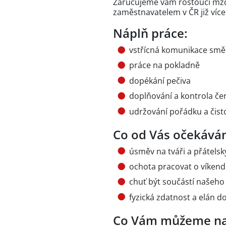
Zaručujeme vám rostoucí mzdu
zaměstnavatelem v ČR již více
Náplň práce:
vstřícná komunikace směr
práce na pokladně
dopékání pečiva
doplňování a kontrola čer
udržování pořádku a čist
Co od Vás očekává
úsměv na tváři a přátelsk
ochota pracovat o víkend
chuť být součástí našeho
fyzická zdatnost a elán d
Co Vám můžeme na