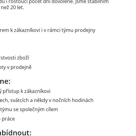
 i rostoucí počet dní dovolené. Jsme stabilním
 než 20 let.
em k zákazníkovi i v rámci týmu prodejny
stvosti zboží
oty v prodejně
me:
ý přístup k zákazníkovi
ech, svátcích a někdy v nočních hodinách
 týmu se společným cílem
o práce
bídnout: