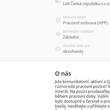
Lidl Česká republika s.r.o
Smluvní vztah
Pracovní smlouva (HPP)
Minimální vzdělání
Základní
Vhodné také pro
absolventy
O nás
Jste komunikativní, aktivní a 
různorodá pracovní pozice? V 
inzerát. Na pozici prodavačky
během pracovní doby. Vaším ú
bylo dostupné a čerstvé a pro
bavila, neváhejte a přihlaste 