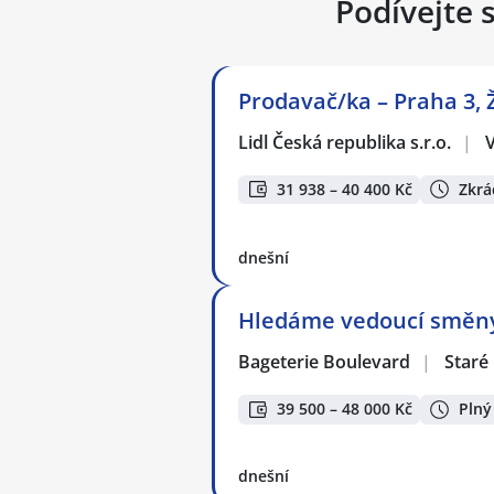
Podívejte 
Prodavač/ka – Praha 3, 
Lidl Česká republika s.r.o.
|
31 938 – 40 400 Kč
Zkrá
dnešní
Hledáme vedoucí směny 
Bageterie Boulevard
|
Staré
39 500 – 48 000 Kč
Plný
dnešní