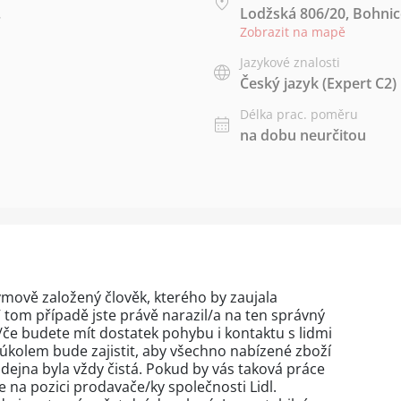
.
Lodžská 806/20, Bohnic
Zobrazit na mapě
Jazykové znalosti
Český jazyk
(Expert C2)
Délka prac. poměru
na dobu neurčitou
týmově založený člověk, kterého by zaujala
tom případě jste právě narazil/a na ten správný
/če budete mít dostatek pohybu i kontaktu s lidmi
kolem bude zajistit, aby všechno nabízené zboží
dejna byla vždy čistá. Pokud by vás taková práce
se na pozici prodavače/ky společnosti Lidl.