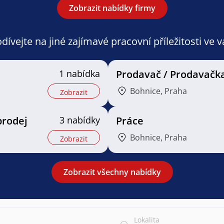
Zobrazit nabídky firmy
ívejte na jiné zajímavé pracovní příležitosti ve 
1 nabídka
Prodavač / Prodavačk
Bohnice, Praha
Zobrazit
prodej
3 nabídky
Práce
Bohnice, Praha
Zobrazit
Zobrazit všechny nabídky
Lokalita