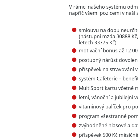
V rámci našeho systému odm
napříč všemi pozicemi v naší 
smlouvu na dobu neurčit
(nástupní mzda 30888 Kč, 
letech 33775 Kč)
motivační bonus až 12 000
postupný nárůst dovolené
příspěvek na stravování 
systém Cafeterie – benefi
MultiSport kartu včetně
letní, vánoční a jubilejní 
vitamínový balíček pro p
program všestranné pomo
zvýhodněné hlasové a dat
příspěvek 500 Kč měsíčně 