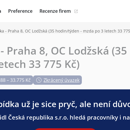
a
Preference
Recenze firem
ka - Praha 8, OC Lodžská (35 hodin/týden - mzda po 3 letech 33 775
- Praha 8, OC Lodžská (35
etech 33 775 Kč)
888 – 33.775 Kč
Zkrácený úvazek
ídka už je sice pryč, ale není dův
dl Česká republika s.r.o. hledá pracovníky i na