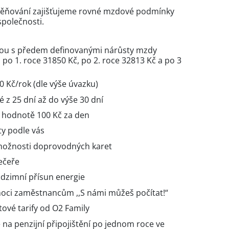
ěňování zajišťujeme rovné mzdové podmínky
společnosti.
ou s předem definovanými nárůsty mzdy
po 1. roce 31850 Kč, po 2. roce 32813 Kč a po 3
 Kč/rok (dle výše úvazku)
 z 25 dní až do výše 30 dní
v hodnotě 100 Kč za den
ty podle vás
 možnosti doprovodných karet
večeře
odzimní přísun energie
ci zaměstnancům ,,S námi můžeš počítat!“
ové tarify od O2 Family
na penzijní připojištění po jednom roce ve