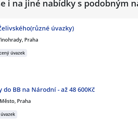
se i na jiné nabídky s podobným 
Želivského(různé úvazky)
Vinohrady, Praha
cený úvazek
do BB na Národní - až 48 600Kč
 Město, Praha
 úvazek