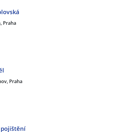
olovská
n, Praha
ěl
hov, Praha
pojištění