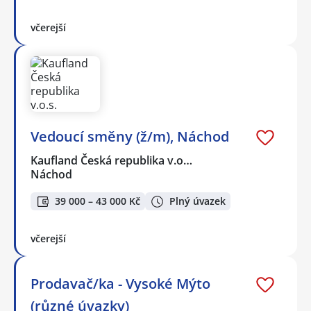
včerejší
Vedoucí směny (ž/m), Náchod
Kaufland Česká republika v.o…
Náchod
39 000 – 43 000 Kč
Plný úvazek
včerejší
Prodavač/ka - Vysoké Mýto
(různé úvazky)