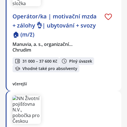
Operátor/ka | motivační mzda
+ zálohy 👌| ubytování + svozy
🏠 (m/ž)
Manuvia, a. s., organizační…
Chrudim
31 000 – 37 600 Kč
Plný úvazek
Vhodné také pro absolventy
včerejší