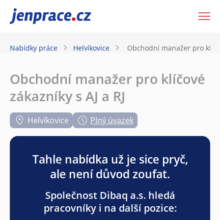
JenPráce.cz
Nabídky práce
Helvíkovice
Obchodní manažer pro klíčov
Obchodní manažer pro klíčové
zákazníky s AJ a RJ
Helvíkovice
Plný úvazek
Tahle nabídka už je sice pryč,
ale není důvod zoufat.
Společnost Dibaq a.s. hledá
pracovníky i na další pozice: