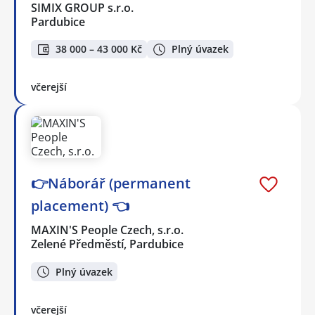
SIMIX GROUP s.r.o.
Pardubice
38 000 – 43 000 Kč
Plný úvazek
včerejší
👉Náborář (permanent
placement) 👈
MAXIN'S People Czech, s.r.o.
Zelené Předměstí, Pardubice
Plný úvazek
včerejší