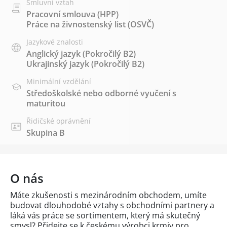
Smluvní vztah
Pracovní smlouva (HPP)
Práce na živnostenský list (OSVČ)
Jazykové znalosti
Anglický jazyk
(Pokročilý B2)
Ukrajinský jazyk
(Pokročilý B2)
Minimální vzdělání
Středoškolské nebo odborné vyučení s
maturitou
Řidičské oprávnění
Skupina B
O nás
Máte zkušenosti s mezinárodním obchodem, umíte
budovat dlouhodobé vztahy s obchodními partnery a
láká vás práce se sortimentem, který má skutečný
smysl? Přidejte se k českému výrobci krmiv pro