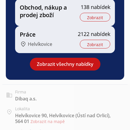
Obchod, nákup a
138 nabídek
prodej zboží
Zobrazit
Práce
2122 nabídek
Helvíkovice
Zobrazit
Zobrazit všechny nabídky
Firma
Dibaq a.s.
Lokalita
Helvíkovice 90, Helvíkovice (Ústí nad Orlicí),
564 01
Zobrazit na mapě