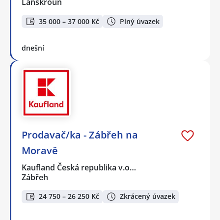
Lanškroun
35 000 – 37 000 Kč
Plný úvazek
dnešní
Prodavač/ka - Zábřeh na
Moravě
Kaufland Česká republika v.o…
Zábřeh
24 750 – 26 250 Kč
Zkrácený úvazek