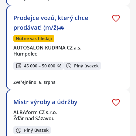
Prodejce vozů, který chce
prodávat! (m/ž)🚗
Nutně vás hledají
AUTOSALON KUDRNA CZ a.s.
Humpolec
45 000 – 50 000 Kč
Plný úvazek
Zveřejněno: 6. srpna
Mistr výroby a údržby
ALBAform CZ s.r.o.
Žďár nad Sázavou
Plný úvazek