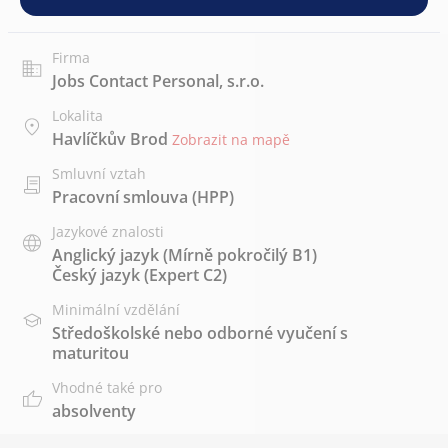
Firma
Jobs Contact Personal, s.r.o.
Lokalita
Havlíčkův Brod
Zobrazit na mapě
Smluvní vztah
Pracovní smlouva (HPP)
Jazykové znalosti
Anglický jazyk
(Mírně pokročilý B1)
Český jazyk
(Expert C2)
Minimální vzdělání
Středoškolské nebo odborné vyučení s
maturitou
Vhodné také pro
absolventy