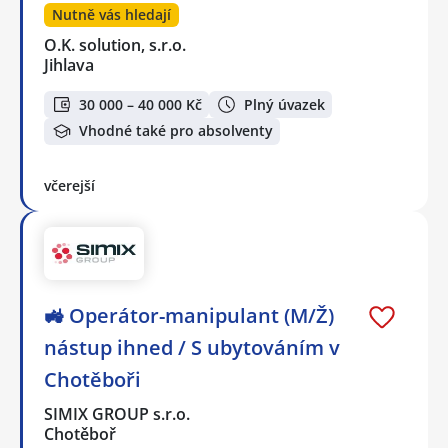
Nutně vás hledají
O.K. solution, s.r.o.
Jihlava
30 000 – 40 000 Kč
Plný úvazek
Vhodné také pro absolventy
včerejší
🚜 Operátor-manipulant (M/Ž)
nástup ihned / S ubytováním v
Chotěboři
SIMIX GROUP s.r.o.
Chotěboř