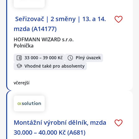
️ Seřizovač | 2 směny | 13. a 14.
mzda (A14177)
HOFMANN WIZARD s.r.o.
Polnička
33 000 – 39 000 Kč
Plný úvazek
Vhodné také pro absolventy
včerejší
Montážní výrobní dělník, mzda
30.000 – 40.000 Kč (A681)