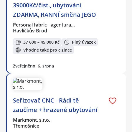
39000Kč/čist., ubytování
ZDARMA, RANNÍ směna JEGO
Personal fabric - agentura…
Havlíčkův Brod
37 600 – 45 000 Kč
Plný úvazek
Vhodné také pro cizince
Zveřejněno: 6. srpna
Seřizovač CNC - Rádi tě
zaučíme + hrazené ubytování
Markmont, s.r.o.
Třemošnice