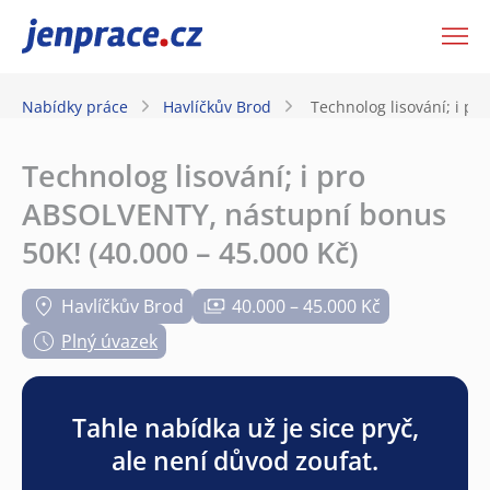
JenPráce.cz
Nabídky práce
Havlíčkův Brod
Technolog lisování; i p
Technolog lisování; i pro
ABSOLVENTY, nástupní bonus
50K! (40.000 – 45.000 Kč)
Havlíčkův Brod
40.000 – 45.000 Kč
Plný úvazek
Tahle nabídka už je sice pryč,
ale není důvod zoufat.