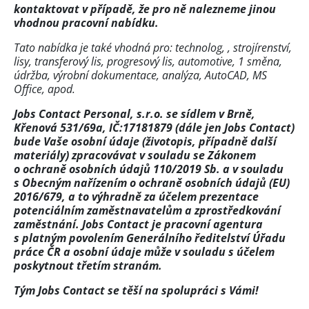
kontaktovat v případě, že pro ně nalezneme jinou
vhodnou pracovní nabídku.
Tato nabídka je také vhodná pro: technolog, , strojírenství,
lisy, transferový lis, progresový lis, automotive, 1 směna,
údržba, výrobní dokumentace, analýza, AutoCAD, MS
Office, apod.
Jobs Contact Personal, s.r.o. se sídlem v Brně,
Křenová 531/69a, IČ:17181879 (dále jen Jobs Contact)
bude Vaše osobní údaje (životopis, případně další
materiály) zpracovávat v souladu se Zákonem
o ochraně osobních údajů 110/2019 Sb. a v souladu
s Obecným nařízením o ochraně osobních údajů (EU)
2016/679, a to výhradně za účelem prezentace
potenciálním zaměstnavatelům a zprostředkování
zaměstnání. Jobs Contact je pracovní agentura
s platným povolením Generálního ředitelství Úřadu
práce ČR a osobní údaje může v souladu s účelem
poskytnout třetím stranám.
Tým Jobs Contact se těší na spolupráci s Vámi!