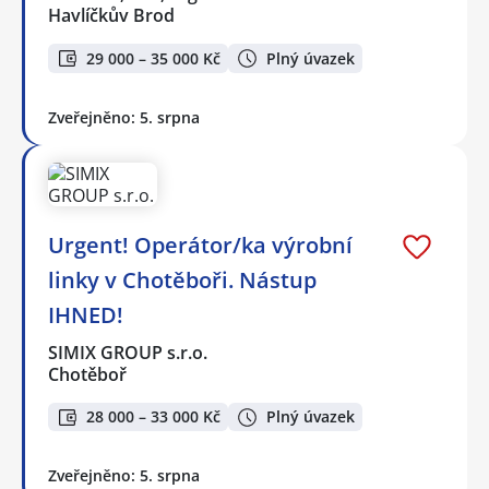
Havlíčkův Brod
29 000 – 35 000 Kč
Plný úvazek
Zveřejněno: 5. srpna
Urgent! Operátor/ka výrobní
linky v Chotěboři. Nástup
IHNED!
SIMIX GROUP s.r.o.
Chotěboř
28 000 – 33 000 Kč
Plný úvazek
Zveřejněno: 5. srpna