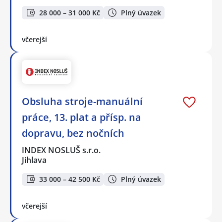
28 000 – 31 000 Kč
Plný úvazek
včerejší
Obsluha stroje-manuální
práce, 13. plat a přísp. na
dopravu, bez nočních
INDEX NOSLUŠ s.r.o.
Jihlava
33 000 – 42 500 Kč
Plný úvazek
včerejší