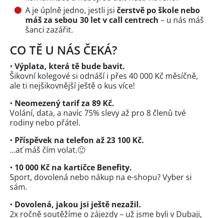
A je úplně jedno, jestli jsi
čerstvě po škole nebo
máš za sebou 30 let v call centrech
– u nás máš
šanci zazářit.
CO TĚ U NÁS ČEKÁ?
•
Výplata, která tě bude bavit.
Šikovní kolegové si odnáší i přes 40 000 Kč měsíčně,
ale ti nejšikovnější ještě o kus více!
•
Neomezený tarif za 89 Kč.
Volání, data, a navíc 75% slevy až pro 8 členů tvé
rodiny nebo přátel.
•
Příspěvek na telefon až 23 100 Kč.
…ať máš čím volat.🙂
•
10 000 Kč na kartičce Benefity.
Sport, dovolená nebo nákup na e-shopu? Vyber si
sám.
•
Dovolená, jakou jsi ještě nezažil.
2x ročně soutěžíme o zájezdy – už jsme byli v Dubaji,