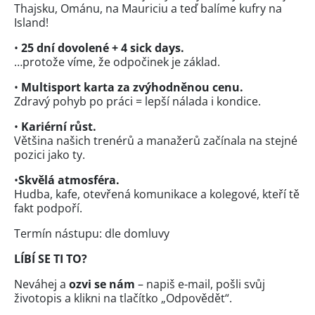
Thajsku, Ománu, na Mauriciu a teď balíme kufry na
Island!
•
25 dní dovolené + 4 sick days.
…protože víme, že odpočinek je základ.
•
Multisport karta za zvýhodněnou cenu.
Zdravý pohyb po práci = lepší nálada i kondice.
•
Kariérní růst.
​​​​​​​Většina našich trenérů a manažerů začínala na stejné
pozici jako ty.
•
Skvělá atmosféra.
Hudba, kafe, otevřená komunikace a kolegové, kteří tě
fakt podpoří.
Termín nástupu: dle domluvy
LÍBÍ SE TI TO?
Neváhej a
ozvi se nám
– napiš e-mail, pošli svůj
životopis a klikni na tlačítko „Odpovědět“.