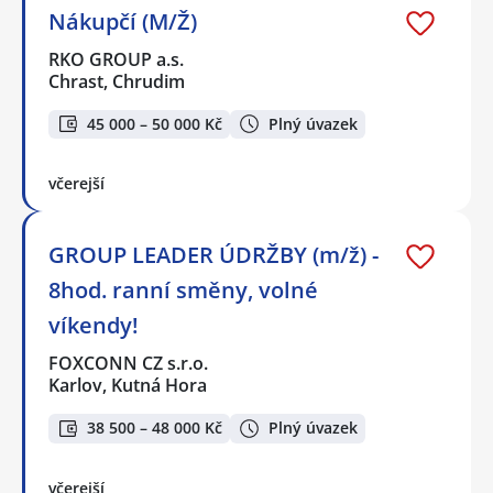
Nákupčí (M/Ž)
RKO GROUP a.s.
Chrast, Chrudim
45 000 – 50 000 Kč
Plný úvazek
včerejší
GROUP LEADER ÚDRŽBY (m/ž) -
8hod. ranní směny, volné
víkendy!
FOXCONN CZ s.r.o.
Karlov, Kutná Hora
38 500 – 48 000 Kč
Plný úvazek
včerejší