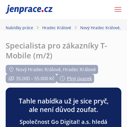
JenPráce.cz
Nabídky práce
Hradec Králové
Nový Hradec Králové, Hr
Specialista pro zákazníky T-
Mobile (m/ž)
Nový Hradec Králové, Hradec Králové
35.000 – 55.000 Kč
Plný úvazek
Tahle nabídka už je sice pryč,
ale není důvod zoufat.
Společnost Go Digital! a.s. hledá