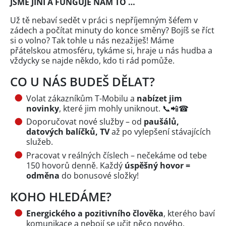
JSME JINÍ A FUNGUJE NÁM TO …
Už tě nebaví sedět v práci s nepříjemným šéfem v
zádech a počítat minuty do konce směny? Bojíš se říct
si o volno? Tak tohle u nás nezažiješ! Máme
přátelskou atmosféru, tykáme si, hraje u nás hudba a
vždycky se najde někdo, kdo ti rád pomůže.
CO U NÁS BUDEŠ DĚLAT?
Volat zákazníkům T-Mobilu a
nabízet jim
novinky
, které jim mohly uniknout. 📞📲☎
Doporučovat nové služby – od
paušálů,
datových balíčků, TV
až po vylepšení stávajících
služeb.
Pracovat v reálných číslech – nečekáme od tebe
150 hovorů denně. Každý
úspěšný hovor =
odměna
do bonusové složky!
KOHO HLEDÁME?
Energického a pozitivního člověka
, kterého baví
komunikace a nebojí se učit něco nového.