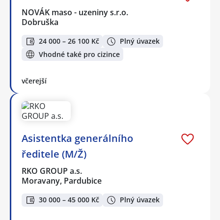
NOVÁK maso - uzeniny s.r.o.
Dobruška
24 000 – 26 100 Kč
Plný úvazek
Vhodné také pro cizince
včerejší
Asistentka generálního
ředitele (M/Ž)
RKO GROUP a.s.
Moravany, Pardubice
30 000 – 45 000 Kč
Plný úvazek