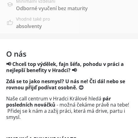
Minimální vzdělání
Odborné vyučení bez maturity
Vhodné také pro
absolventy
O nás
📢 Chceš top výdělek, fajn šéfa, pohodu v práci a
nejlepší benefity v Hradci? 📢
Zdá se to jako nesmysl? U nás ne! Čti dál nebo se
rovnou přijď podívat osobně.
😊
Naše call centrum v Hradci Králové hledá
pár
posledních nováčků
- možná čekáme právě na tebe!
Přidej se k nám a zažij práci, která má drive, partu i
smysl.