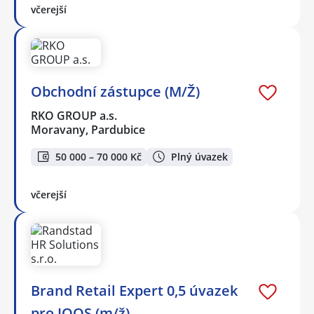
včerejší
Obchodní zástupce (M/Ž)
RKO GROUP a.s.
Moravany, Pardubice
50 000 – 70 000 Kč
Plný úvazek
včerejší
Brand Retail Expert 0,5 úvazek
pro IQOS (m/ž)