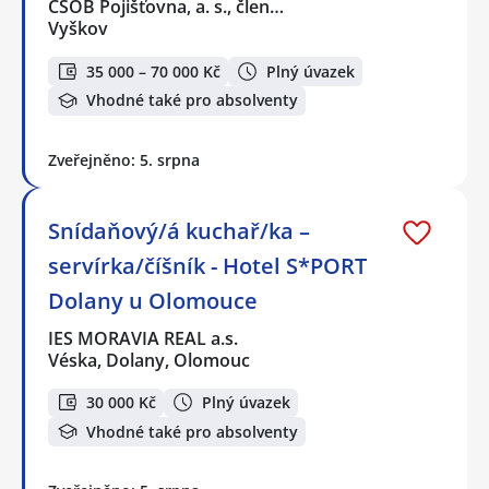
ČSOB Pojišťovna, a. s., člen…
Vyškov
35 000 – 70 000 Kč
Plný úvazek
Vhodné také pro absolventy
Zveřejněno: 5. srpna
Snídaňový/á kuchař/ka –
servírka/číšník - Hotel S*PORT
Dolany u Olomouce
IES MORAVIA REAL a.s.
Véska, Dolany, Olomouc
30 000 Kč
Plný úvazek
Vhodné také pro absolventy