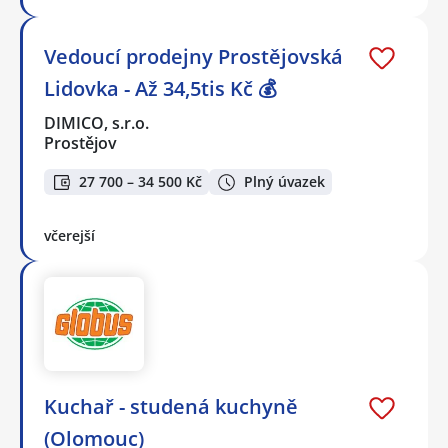
Vedoucí prodejny Prostějovská
Lidovka - Až 34,5tis Kč 💰
DIMICO, s.r.o.
Prostějov
27 700 – 34 500 Kč
Plný úvazek
včerejší
Kuchař - studená kuchyně
(Olomouc)