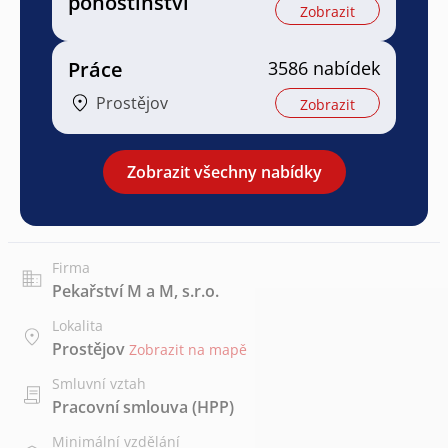
pohostinství
Zobrazit
Práce
3586 nabídek
Prostějov
Zobrazit
Zobrazit všechny nabídky
Firma
Pekařství M a M, s.r.o.
Lokalita
Prostějov
Zobrazit na mapě
Smluvní vztah
Pracovní smlouva (HPP)
Minimální vzdělání