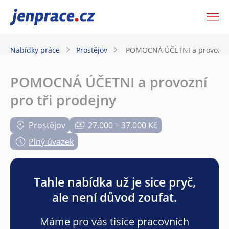
JenPráce.cz
Nabídky práce
Prostějov
POMOCNÁ ÚČETNI a provozní p
POMOCNÁ ÚČETNI a provozní
pro tři prodejny
Prostějov
27.000 – 37.000 Kč
Plný úvazek
Tahle nabídka už je sice pryč,
ale není důvod zoufat.
Máme pro vás tisíce pracovních