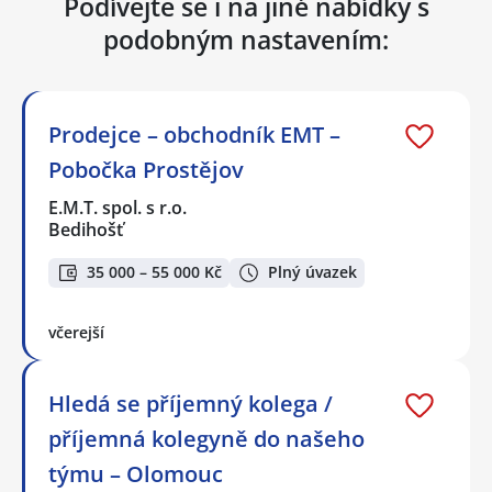
Podívejte se i na jiné nabídky s
podobným nastavením:
Prodejce – obchodník EMT –
Pobočka Prostějov
E.M.T. spol. s r.o.
Bedihošť
35 000 – 55 000 Kč
Plný úvazek
včerejší
Hledá se příjemný kolega /
příjemná kolegyně do našeho
týmu – Olomouc