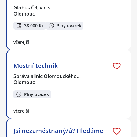
Globus ČR, v.o.s.
Olomouc
38 000 Kč
Plný úvazek
včerejší
Mostní technik
Správa silnic Olomouckého…
Olomouc
Plný úvazek
včerejší
Jsi nezaměstnaný/á? Hledáme