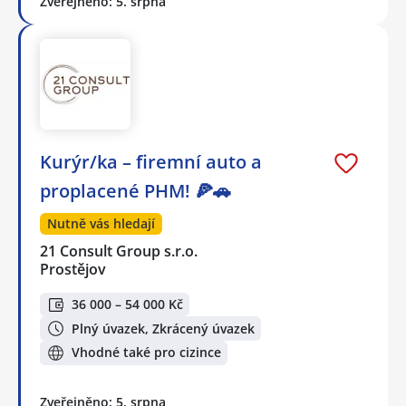
Zveřejněno: 5. srpna
Kurýr/ka – firemní auto a
proplacené PHM! 🍕🚗
Nutně vás hledají
21 Consult Group s.r.o.
Prostějov
36 000 – 54 000 Kč
Plný úvazek, Zkrácený úvazek
Vhodné také pro cizince
Zveřejněno: 5. srpna