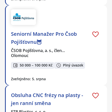
Seniorní Manažer Pro Čsob
Pojišťovnu🦉
ČSOB Pojišťovna, a. s., člen…
Olomouc
50 000 – 100 000 Kč
Plný úvazek
Zveřejněno: 5. srpna
Obsluha CNC frézy na plasty -
jen ranní směna
FTP Plastics, s. r. o.