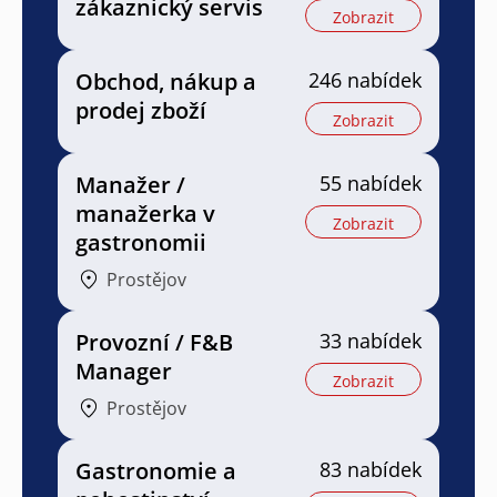
zákaznický servis
Zobrazit
Obchod, nákup a
246 nabídek
prodej zboží
Zobrazit
Manažer /
55 nabídek
manažerka v
Zobrazit
gastronomii
Prostějov
Provozní / F&B
33 nabídek
Manager
Zobrazit
Prostějov
Gastronomie a
83 nabídek