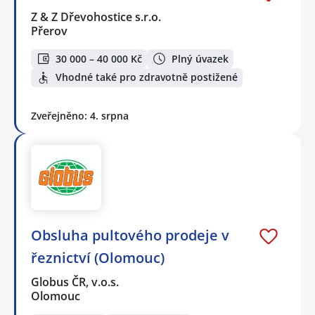
Z & Z Dřevohostice s.r.o.
Přerov
30 000 – 40 000 Kč
Plný úvazek
Vhodné také pro zdravotně postižené
Zveřejněno: 4. srpna
Obsluha pultového prodeje v
řeznictví (Olomouc)
Globus ČR, v.o.s.
Olomouc