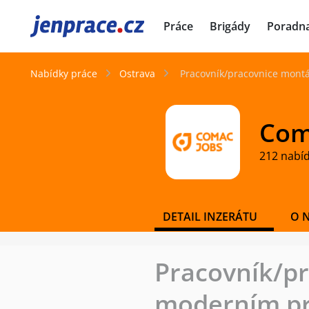
JenPráce.cz
Práce
Brigády
Poradn
Nabídky práce
Ostrava
Pracovník/pracovnice montá
Coma
212 nabí
DETAIL INZERÁTU
O 
Pracovník/pr
moderním pr