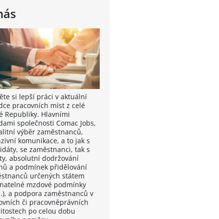
nás
te si lepší práci v aktuální
dce pracovních míst z celé
é Republiky. Hlavními
dami společnosti Comac Jobs,
valitní výběr zaměstnanců,
zivní komunikace, a to jak s
idáty, se zaměstnanci, tak s
nty, absolutní dodržování
nů a podmínek přidělování
stnanců určených státem
vnatelné mzdové podmínky
.), a podpora zaměstnanců v
ovních či pracovněprávních
žitostech po celou dobu