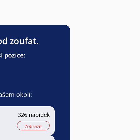
od zoufat.
í pozice:
vašem okolí:
326 nabídek
Zobrazit