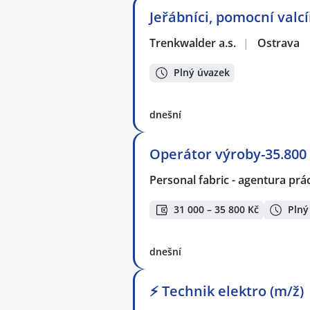
Jeřábníci, pomocní valcí
Trenkwalder a.s.
|
Ostrava
Plný úvazek
dnešní
Operátor výroby-35.800 
Personal fabric - agentura prác
31 000 – 35 800 Kč
Plný
dnešní
⚡ Technik elektro (m/ž)