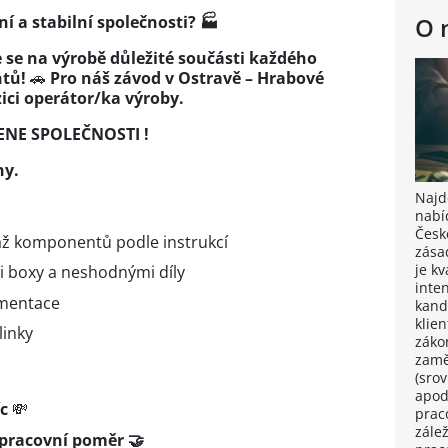
ní a stabilní společnosti? 🏭
O 
e se na výrobě důležité součásti každého
tů!
🚗
Pro náš závod v Ostravě – Hrabové
ici operátor/ka výroby.
NE SPOLEČNOSTI !
ny.
Najdě
nabí
Česk
áž komponentů podle instrukcí
zása
je k
i boxy a neshodnými díly
inten
umentace
kand
klie
linky
záko
zamě
(sro
apod
íc
💸
prac
zále
 pracovní poměr 🤝