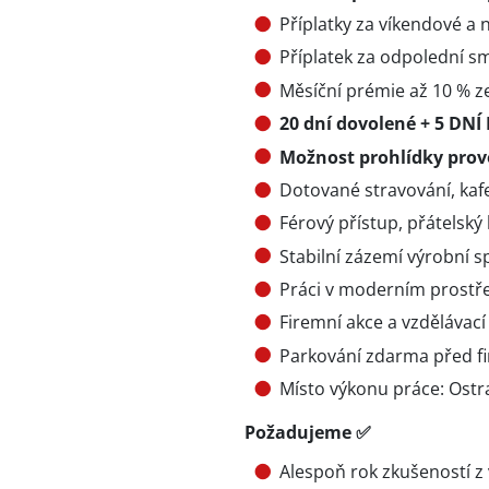
Příplatky za víkendové a
Příplatek za odpolední sm
Měsíční prémie až 10 % 
20 dní dovolené +
5 DNÍ 
Možnost prohlídky pro
Dotované stravování, kafet
Férový přístup, přátelský 
Stabilní zázemí výrobní s
Práci v moderním prostř
Firemní akce a vzdělávací
Parkování zdarma před f
Místo výkonu práce: Ostr
Požadujeme ✅
Alespoň rok zkušeností z 