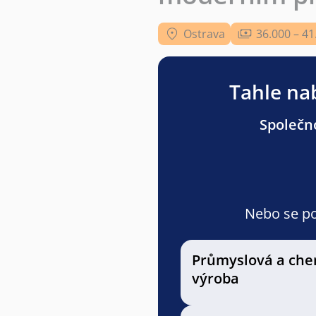
Ostrava
36.000 – 41
Tahle nab
Společno
Nebo se pod
Průmyslová a che
výroba