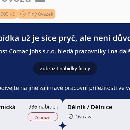
.000 Kč
Plný úvazek
ídka už je sice pryč, ale není dův
st Comac jobs s.r.o. hledá pracovníky i na dalš
Zobrazit nabídky firmy
ívejte na jiné zajímavé pracovní příležitosti ve 
mická
936 nabídek
Dělník / Dělnice
Ostrava
Zobrazit