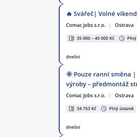
🔥 Svářeč| Volné víkendy
Comac jobs s.r.o.
|
Ostrava
35 000 – 40 000 Kč
Plný
dnešní
🌞 Pouze ranní směna | 
výroby – předmontáž st
Comac jobs s.r.o.
|
Ostrava
34 753 Kč
Plný úvazek
dnešní