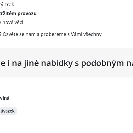
ý zrak
tržitém provozu
e nové věci
ci? Ozvěte se nám a probereme s Vámi všechny
se i na jiné nabídky s podobným 
rviná
 úvazek