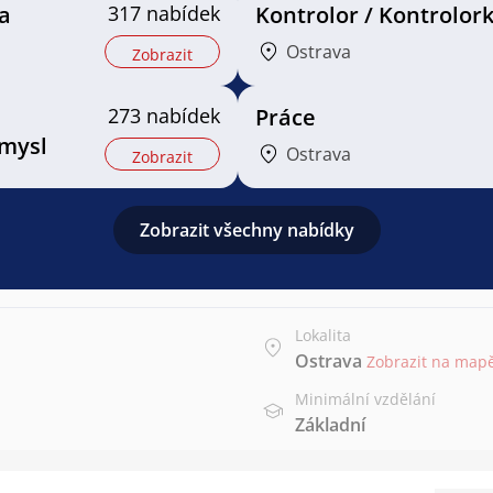
a
317 nabídek
Kontrolor / Kontrolor
Ostrava
Zobrazit
273 nabídek
Práce
mysl
Ostrava
Zobrazit
Zobrazit všechny nabídky
Lokalita
Ostrava
Zobrazit na map
Minimální vzdělání
Základní