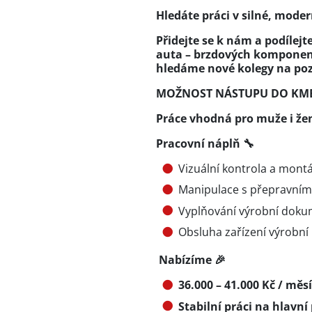
Hledáte práci v silné, moder
Přidejte se k nám a podílejt
auta – brzdových komponen
hledáme nové kolegy na poz
MOŽNOST NÁSTUPU DO KME
Práce vhodná pro muže i že
Pracovní náplň 🔧
Vizuální kontrola a mont
Manipulace s přepravním
Vyplňování výrobní dok
Obsluha zařízení výrobní 
Nabízíme 🎉
36.000 – 41.000 Kč / měs
Stabilní práci na hlavní