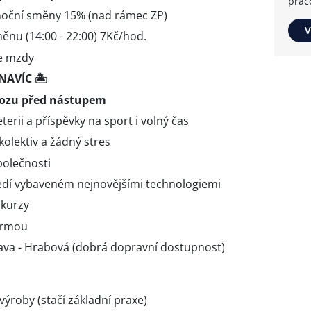
prac
 noční směny 15% (nad rámec ZP)
V
ěnu (14:00 - 22:00) 7Kč/hod.
ze mzdy
NAVÍC 🏝️
vozu před nástupem
erii a příspěvky na sport i volný čas
kolektiv a žádný stres
polečnosti
edí vybaveném nejnovějšími technologiemi
 kurzy
irmou
ava - Hrabová (dobrá dopravní dostupnost)
výroby (stačí základní praxe)