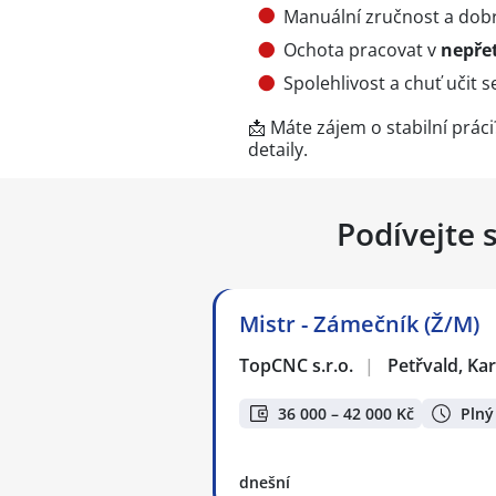
Manuální zručnost a dobr
Ochota pracovat v
nepře
Spolehlivost a chuť učit s
📩 Máte zájem o stabilní prá
detaily.
Podívejte 
Mistr - Zámečník (Ž/M)
TopCNC s.r.o.
|
Petřvald, Ka
36 000 – 42 000 Kč
Plný
dnešní