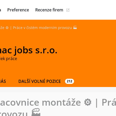
a
Preference
Recenze firem
že ⚙️ | Práce v čistém moderním provozu 🏭
c jobs s.r.o.
dek práce
NÁS
DALŠÍ VOLNÉ POZICE
212
acovnice montáže ⚙️ | Prá
ovozu 🏭