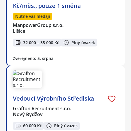
Kč/měs., pouze 1 směna
Nutně vás hledají
ManpowerGroup s.r.o.
Lišice
32 000 – 35 000 Kč
Plný úvazek
Zveřejněno: 5. srpna
Vedoucí Výrobního Střediska
Grafton Recruitment s.r.o.
Nový Bydžov
60 000 Kč
Plný úvazek