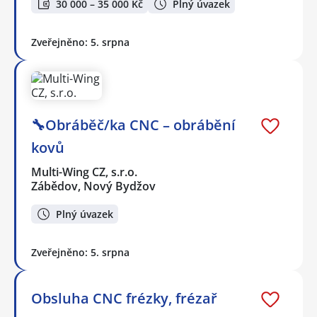
30 000 – 35 000 Kč
Plný úvazek
Zveřejněno: 5. srpna
🔧Obráběč/ka CNC – obrábění
kovů
Multi-Wing CZ, s.r.o.
Zábědov, Nový Bydžov
Plný úvazek
Zveřejněno: 5. srpna
Obsluha CNC frézky, frézař