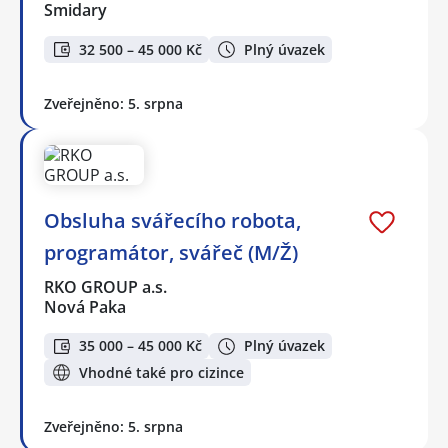
Smidary
32 500 – 45 000 Kč
Plný úvazek
Zveřejněno: 5. srpna
Obsluha svářecího robota,
programátor, svářeč (M/Ž)
RKO GROUP a.s.
Nová Paka
35 000 – 45 000 Kč
Plný úvazek
Vhodné také pro cizince
Zveřejněno: 5. srpna