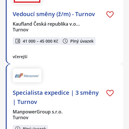
Vedoucí směny (ž/m) - Turnov
Kaufland Česká republika v.o…
Turnov
41 000 – 45 000 Kč
Plný úvazek
včerejší
Specialista expedice | 3 směny
| Turnov
ManpowerGroup s.r.o.
Turnov
Plný úvazek