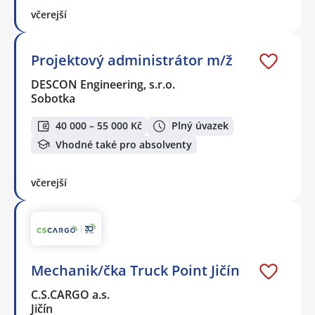
včerejší
Projektový administrátor m/ž
DESCON Engineering, s.r.o.
Sobotka
40 000 – 55 000 Kč
Plný úvazek
Vhodné také pro absolventy
včerejší
Mechanik/čka Truck Point Jičín
C.S.CARGO a.s.
Jičín