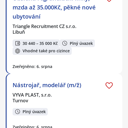
mzda až 35.000Kč, pěkné nové
ubytování
Triangle Recruitment CZ s.r.o.
Libuň
30 440 – 35 000 Kč
Plný úvazek
Vhodné také pro cizince
Zveřejněno: 6. srpna
Nástrojař, modelář (m/ž)
VYVA PLAST, s.r.o.
Turnov
Plný úvazek
Zveřejněno: 6. srpna