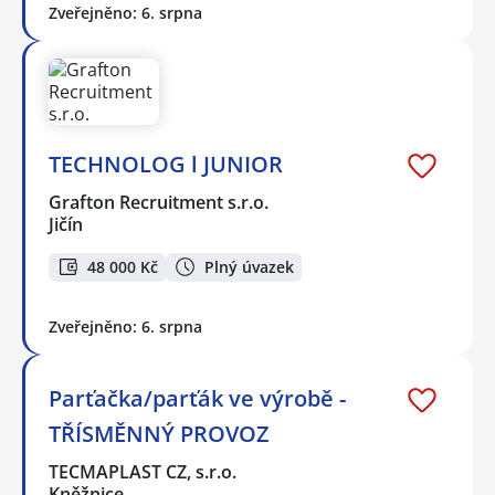
Zveřejněno: 6. srpna
TECHNOLOG l JUNIOR
Grafton Recruitment s.r.o.
Jičín
48 000 Kč
Plný úvazek
Zveřejněno: 6. srpna
Parťačka/parťák ve výrobě -
TŘÍSMĚNNÝ PROVOZ
TECMAPLAST CZ, s.r.o.
Kněžnice