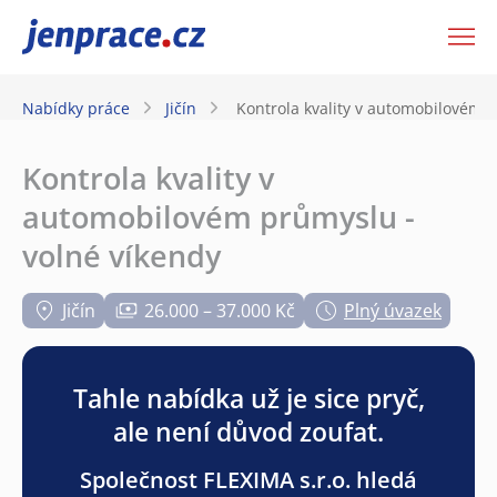
JenPráce.cz
Nabídky práce
Jičín
Kontrola kvality v automobilovém 
Kontrola kvality v
automobilovém průmyslu -
volné víkendy
Jičín
26.000 – 37.000 Kč
Plný úvazek
Tahle nabídka už je sice pryč,
ale není důvod zoufat.
Společnost FLEXIMA s.r.o. hledá