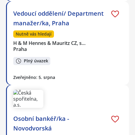
Vedoucí oddělení/ Department
manažer/ka, Praha
Nutně vás hledají
H & M Hennes & Mauritz CZ, s…
Praha
Plný úvazek
Zveřejněno: 5. srpna
Osobní bankéř/ka -
Novodvorská