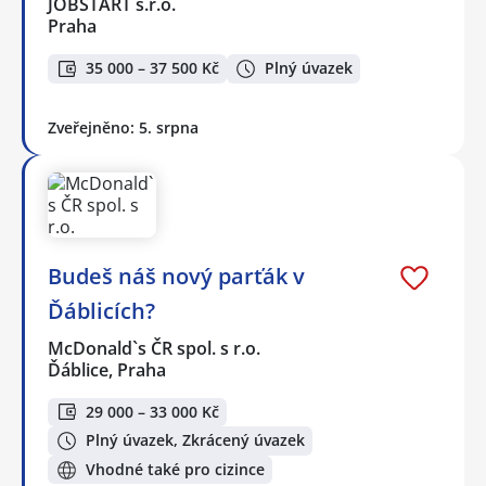
JOBSTART s.r.o.
Praha
35 000 – 37 500 Kč
Plný úvazek
Zveřejněno: 5. srpna
Budeš náš nový parťák v
Ďáblicích?
McDonald`s ČR spol. s r.o.
Ďáblice, Praha
29 000 – 33 000 Kč
Plný úvazek, Zkrácený úvazek
Vhodné také pro cizince