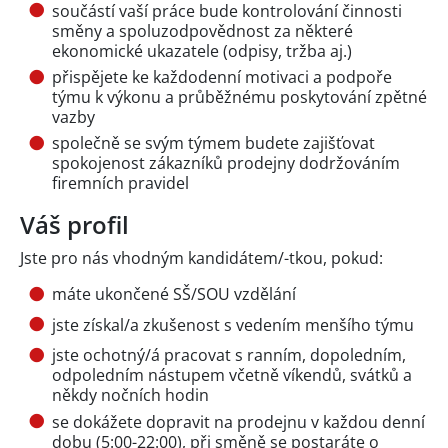
součástí vaší práce bude kontrolování činnosti
směny a spoluzodpovědnost za některé
ekonomické ukazatele (odpisy, tržba aj.)
přispějete ke každodenní motivaci a podpoře
týmu k výkonu a průběžnému poskytování zpětné
vazby
společně se svým týmem budete zajišťovat
spokojenost zákazníků prodejny dodržováním
firemních pravidel
Váš profil
Jste pro nás vhodným kandidátem/-tkou, pokud:
máte ukončené SŠ/SOU vzdělání
jste získal/a zkušenost s vedením menšího týmu
jste ochotný/á pracovat s ranním, dopoledním,
odpoledním nástupem včetně víkendů, svátků a
někdy nočních hodin
se dokážete dopravit na prodejnu v každou denní
dobu (5:00-22:00), při směně se postaráte o