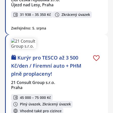
Újezd nad Lesy, Praha
31 938 – 35 350 Kč
Zkrácený úvazek
Zveřejněno: 5. srpna
🛍️ Kurýr pro TESCO až 3 500
Kč/den / Firemní auto + PHM
plně proplaceny!
21 Consult Group s.r.o.
Praha
45 000 – 75 000 Kč
Plný úvazek, Zkrácený úvazek
Vhodné také pro cizince