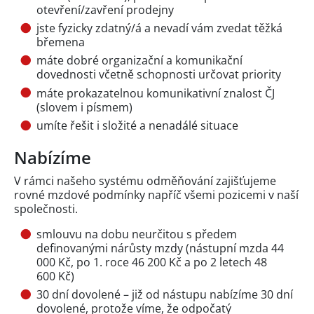
otevření/zavření prodejny
jste fyzicky zdatný/á a nevadí vám zvedat těžká
břemena
máte dobré organizační a komunikační
dovednosti včetně schopnosti určovat priority
máte prokazatelnou komunikativní znalost ČJ
(slovem i písmem)
umíte řešit i složité a nenadálé situace
Nabízíme
V rámci našeho systému odměňování zajišťujeme
rovné mzdové podmínky napříč všemi pozicemi v naší
společnosti.
smlouvu na dobu neurčitou s předem
definovanými nárůsty mzdy (nástupní mzda 44
000 Kč, po 1. roce 46 200 Kč a po 2 letech 48
600 Kč)
30 dní dovolené – již od nástupu nabízíme 30 dní
dovolené, protože víme, že odpočatý