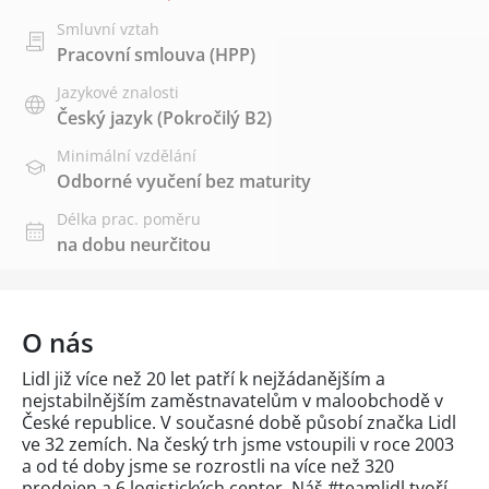
Smluvní vztah
Pracovní smlouva (HPP)
Jazykové znalosti
Český jazyk
(Pokročilý B2)
Minimální vzdělání
Odborné vyučení bez maturity
Délka prac. poměru
na dobu neurčitou
O nás
Lidl již více než 20 let patří k nejžádanějším a
nejstabilnějším zaměstnavatelům v maloobchodě v
České republice. V současné době působí značka Lidl
ve 32 zemích. Na český trh jsme vstoupili v roce 2003
a od té doby jsme se rozrostli na více než 320
prodejen a 6 logistických center. Náš #teamlidl tvoří