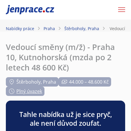
JenPráce.cz
Nabídky práce
Praha
Štěrboholy, Praha
Vedoucí sm
Vedoucí směny (m/ž) - Praha
10, Kutnohorská (mzda po 2
letech 48 600 Kč)
Štěrboholy, Praha
44.000 – 48.600 Kč
Plný úvazek
Tahle nabídka už je sice pryč,
ale není důvod zoufat.