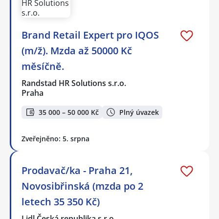
Brand Retail Expert pro IQOS
(m/ž). Mzda až 50000 Kč
měsíčně.
Randstad HR Solutions s.r.o.
Praha
35 000 – 50 000 Kč
Plný úvazek
Zveřejněno: 5. srpna
Prodavač/ka - Praha 21,
Novosibřinská (mzda po 2
letech 35 350 Kč)
Lidl Česká republika s.r.o.