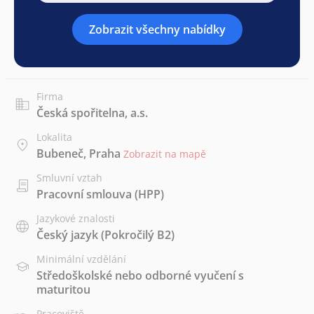
Zobrazit všechny nabídky
Firma
Česká spořitelna, a.s.
Lokalita
Bubeneč, Praha
Zobrazit na mapě
Smluvní vztah
Pracovní smlouva (HPP)
Jazykové znalosti
Český jazyk
(Pokročilý B2)
Minimální vzdělání
Středoškolské nebo odborné vyučení s
maturitou
Pracoviště