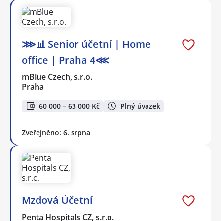
⋙📊 Senior účetní | Home
office | Praha 4⋘
mBlue Czech, s.r.o.
Praha
60 000 – 63 000 Kč
Plný úvazek
Zveřejněno: 6. srpna
Mzdová Účetní
Penta Hospitals CZ, s.r.o.