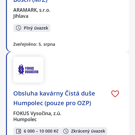
ARAMARK, s.r.o.
Jihlava
Plný úvazek
Zveřejněno: 5. srpna
Obsluha kavárny Čistá duše
Humpolec (pouze pro OZP)
FOKUS Vysočina, z.ú.
Humpolec
6 000 – 10 000 Kč
Zkrácený úvazek