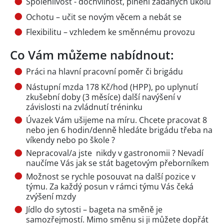
Spolehlivost - dochvilnost, plnění zadaných úkolů
Ochotu – učit se novým věcem a nebát se
Flexibilitu – vzhledem ke směnnému provozu
Co Vám můžeme nabídnout:
Práci na hlavní pracovní poměr či brigádu
Nástupní mzda 178 Kč/hod (HPP), po uplynutí
zkušební doby (3 měsíce) další navýšení v
závislosti na zvládnutí tréninku
Úvazek Vám ušijeme na míru. Chcete pracovat 8
nebo jen 6 hodin/denně hledáte brigádu třeba na
víkendy nebo po škole ?
Nepracoval/a jste nikdy v gastronomii ? Nevadí
naučíme Vás jak se stát bagetovým přeborníkem
Možnost se rychle posouvat na další pozice v
týmu. Za každý posun v rámci týmu Vás čeká
zvýšení mzdy
Jídlo do sytosti – bageta na směně je
samozřejmostí. Mimo směnu si ji můžete dopřát