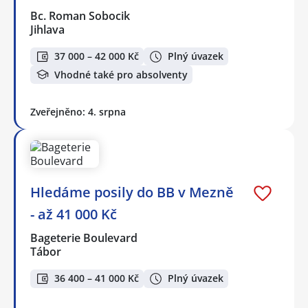
Bc. Roman Sobocik
Jihlava
37 000 – 42 000 Kč
Plný úvazek
Vhodné také pro absolventy
Zveřejněno: 4. srpna
Hledáme posily do BB v Mezně
- až 41 000 Kč
Bageterie Boulevard
Tábor
36 400 – 41 000 Kč
Plný úvazek