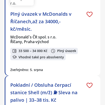
Plný úvazek v McDonalds v
Říčanech,až za 34000,-
kč/měsíc.
McDonald`s ČR spol. s r.o.
Říčany, Praha-východ
33 500 – 34 000 Kč
Plný úvazek
Vhodné také pro absolventy
Zveřejněno: 5. srpna
Pokladní / Obsluha čerpací
stanice Shell (m/ž) ⛽ Sleva na
palivo | 33–38 tis. Kč