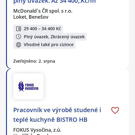
plný úvazek. Až 34 400,.Kč/m
McDonald`s ČR spol. s r.o.
Loket, Benešov
29 400 – 34 400 Kč
Plný úvazek, Zkrácený úvazek
Vhodné také pro cizince
Zveřejněno: 2. srpna
Pracovník ve výrobě studené i
teplé kuchyně BISTRO HB
FOKUS Vysočina, z.ú.