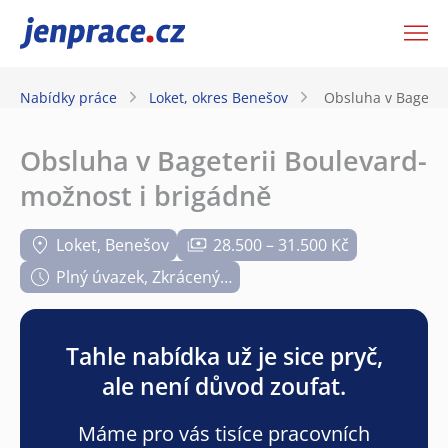
JenPráce.cz
Nabídky práce
Loket, okres Benešov
Obsluha v Bageter
Obsluha v Bageterii Boulevard-
možnost i brigádně
Loket, Benešov
28.500 – 31.500 Kč
Plný úvazek, Zkrácený…
Tahle nabídka už je sice pryč,
ale není důvod zoufat.
Máme pro vás tisíce pracovních