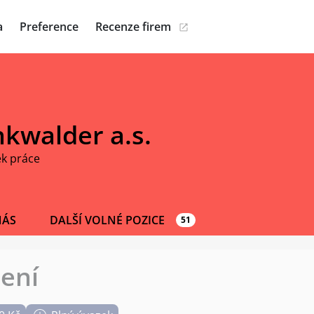
a
Preference
Recenze firem
kwalder a.s.
ek práce
NÁS
DALŠÍ VOLNÉ POZICE
51
pení