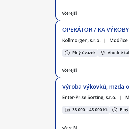
včerejší
OPERÁTOR / KA VÝROBY -
Kollmorgen, s.r.o.
|
Modřice
Plný úvazek
Vhodné ta
včerejší
Výroba výkovků, mzda od
Enter-Prise Sorting, s.r.o.
|
M
38 000 – 45 000 Kč
Plný
včerejší