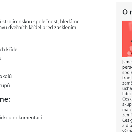
O 
í strojírenskou společnost, hledáme
avu dveřních křídel před zasklením
ch křídel
u
Jsme
pers
spole
okolů
tradi
zamě
stupů
ucha
lide
me:
Česk
skupi
má z
zemí
nickou dokumentací
Česk
a dl
význ