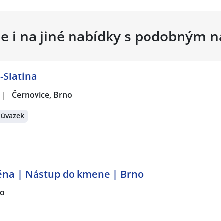
se i na jiné nabídky s podobným 
-Slatina
|
Černovice, Brno
 úvazek
ěna | Nástup do kmene | Brno
no