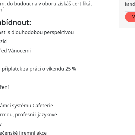
m, do budoucna v oboru získáš certifikát
kand
ní
V
bídnout:
nosti s dlouhodobou perspektivou
zici
před Vánocemi
, příplatek za práci o víkendu 25 %
ření
rámci systému Cafeterie
rmou, profesní i jazykové
fy
lečenské firemní akce