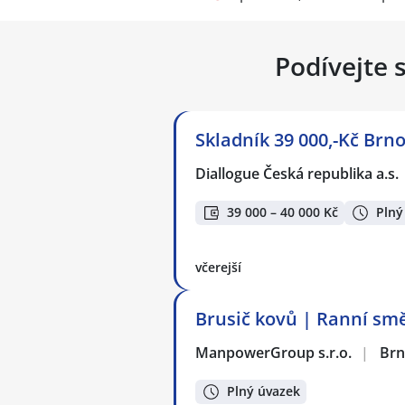
Podívejte 
Skladník 39 000,-Kč Brno
Diallogue Česká republika a.s.
39 000 – 40 000 Kč
Plný
včerejší
Brusič kovů | Ranní sm
ManpowerGroup s.r.o.
|
Br
Plný úvazek