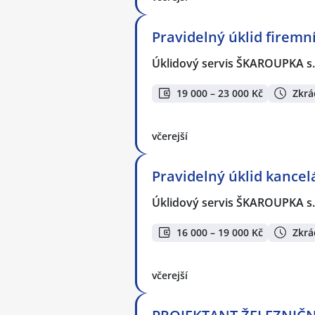
Pravidelný úklid firemn
Úklidový servis ŠKAROUPKA s.
19 000 – 23 000 Kč
Zkrá
včerejší
Pravidelný úklid kancel
Úklidový servis ŠKAROUPKA s.
16 000 – 19 000 Kč
Zkrá
včerejší