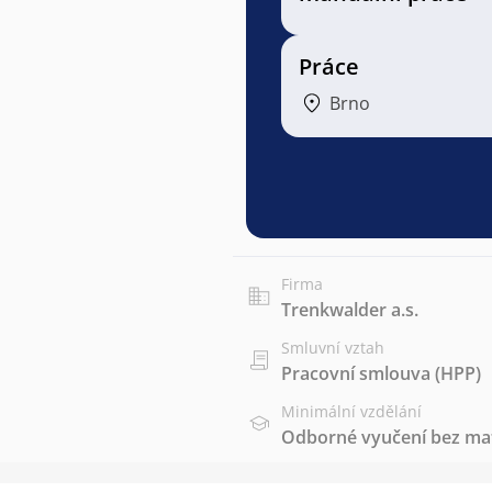
Práce
Brno
Firma
Trenkwalder a.s.
Smluvní vztah
Pracovní smlouva (HPP)
Minimální vzdělání
Odborné vyučení bez mat