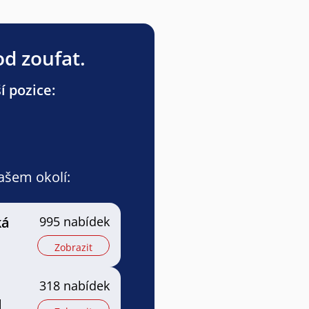
od zoufat.
í pozice:
vašem okolí:
ká
995 nabídek
Zobrazit
318 nabídek
l