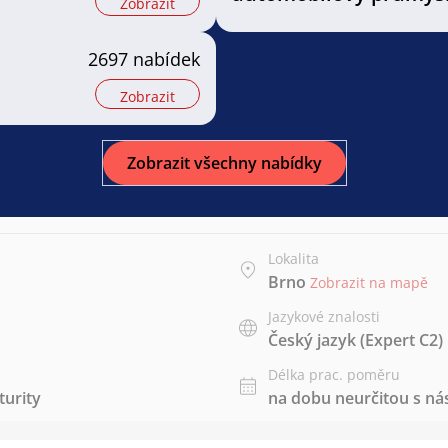
Zobrazit
2697 nabídek
Zobrazit
Zobrazit všechny nabídky
Lokalita
Brno
Zobrazit na mapě
Jazykové znalosti
Český jazyk
(Expert C2)
Délka prac. poměru
urity
na dobu neurčitou s 