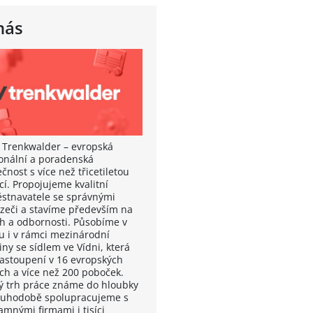
nás
 Trenkwalder – evropská
onální a poradenská
čnost s více než třicetiletou
cí. Propojujeme kvalitní
stnavatele se správnými
zeči a stavíme především na
ch a odbornosti. Působíme v
u i v rámci mezinárodní
ny se sídlem ve Vídni, která
astoupení v 16 evropských
ch a více než 200 poboček.
ý trh práce známe do hloubky
ouhodobě spolupracujeme s
amnými firmami i tisíci