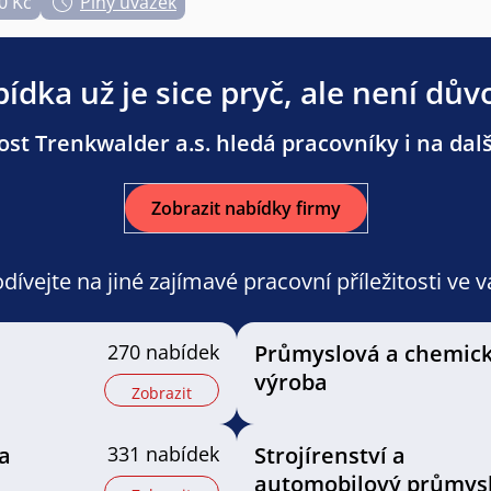
0 Kč
Plný úvazek
ídka už je sice pryč, ale není dův
st Trenkwalder a.s. hledá pracovníky i na dalš
Zobrazit nabídky firmy
ívejte na jiné zajímavé pracovní příležitosti ve 
270 nabídek
Průmyslová a chemic
výroba
Zobrazit
a
331 nabídek
Strojírenství a
automobilový průmys