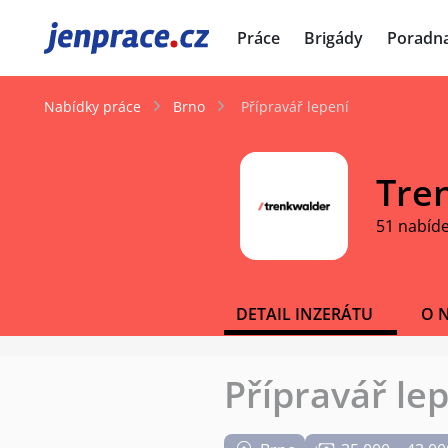
JenPráce.cz
Práce
Brigády
Poradn
Nabídky práce
Brno
Přípravář lepení
Tren
51 nabíd
DETAIL INZERÁTU
O 
Přípravář le