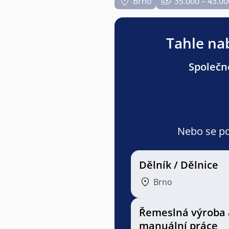
Brno
35.000 – 43.00
Tahle nab
Společno
Nebo se pod
Dělník / Dělnice
Brno
Řemeslná výroba 
manuální práce