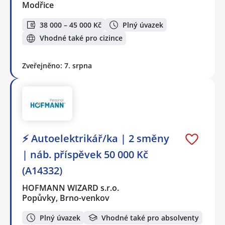
Modřice
38 000 – 45 000 Kč
Plný úvazek
Vhodné také pro cizince
Zveřejněno: 7. srpna
⚡ Autoelektrikář/ka | 2 směny
| náb. příspěvek 50 000 Kč
(A14332)
HOFMANN WIZARD s.r.o.
Popůvky, Brno-venkov
Plný úvazek
Vhodné také pro absolventy