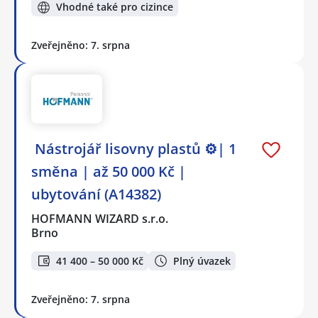
Vhodné také pro cizince
Zveřejněno: 7. srpna
️ Nástrojář lisovny plastů ⚙️| 1
směna | až 50 000 Kč |
ubytování (A14382)
HOFMANN WIZARD s.r.o.
Brno
41 400 – 50 000 Kč
Plný úvazek
Zveřejněno: 7. srpna