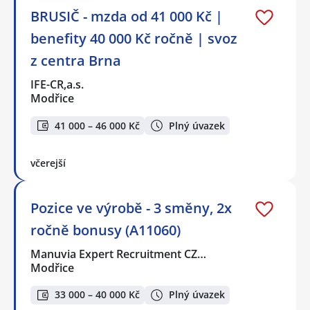
BRUSIČ - mzda od 41 000 Kč |
benefity 40 000 Kč ročně | svoz
z centra Brna
IFE-CR,a.s.
Modřice
41 000 – 46 000 Kč
Plný úvazek
včerejší
Pozice ve výrobě - 3 směny, 2x
ročně bonusy (A11060)
Manuvia Expert Recruitment CZ…
Modřice
33 000 – 40 000 Kč
Plný úvazek