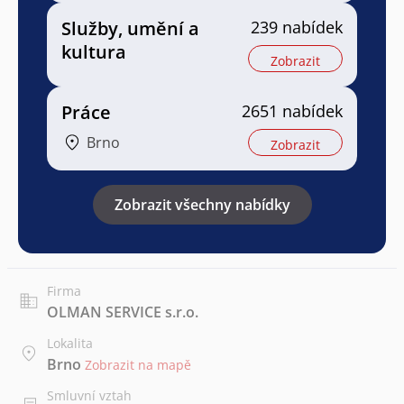
Služby, umění a
239 nabídek
kultura
Zobrazit
Práce
2651 nabídek
Brno
Zobrazit
Zobrazit všechny nabídky
Firma
OLMAN SERVICE s.r.o.
Lokalita
Brno
Zobrazit na mapě
Smluvní vztah