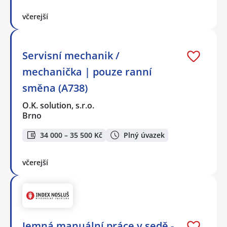
včerejší
Servisní mechanik /
mechanička | pouze ranní
směna (A738)
O.K. solution, s.r.o.
Brno
34 000 – 35 500 Kč
Plný úvazek
včerejší
Jemná manuální práce v sedě -