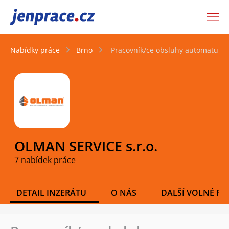
JenPráce.cz
Nabídky práce
Brno
Pracovník/ce obsluhy automatu na
OLMAN SERVICE s.r.o.
7 nabídek práce
DETAIL INZERÁTU
O NÁS
DALŠÍ VOLNÉ PO