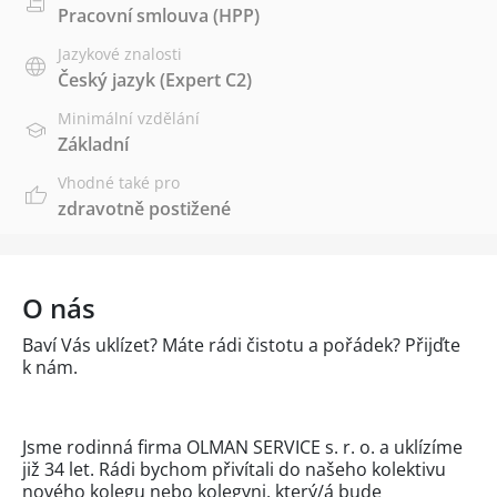
Pracovní smlouva (HPP)
Jazykové znalosti
Český jazyk
(Expert C2)
Minimální vzdělání
Základní
Vhodné také pro
zdravotně postižené
O nás
Baví Vás uklízet? Máte rádi čistotu a pořádek? Přijďte
k nám.
Jsme rodinná firma OLMAN SERVICE s. r. o. a uklízíme
již 34 let. Rádi bychom přivítali do našeho kolektivu
nového kolegu nebo kolegyni, který/á bude