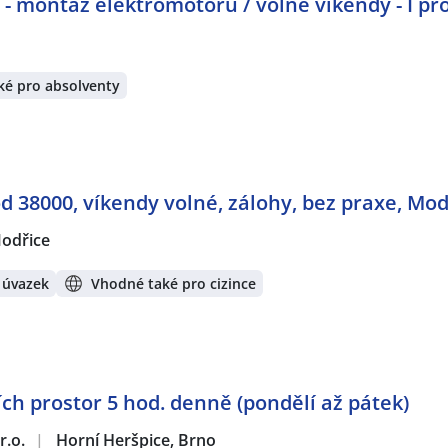
 montáž elektromotorů / volné víkendy - I pr
ké pro absolventy
 38000, víkendy volné, zálohy, bez praxe, Mod
odřice
 úvazek
Vhodné také pro cizince
ích prostor 5 hod. denně (pondělí až pátek)
r.o.
|
Horní Heršpice, Brno