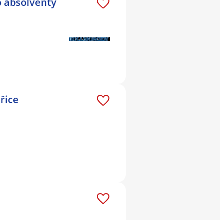
o absolventy
řice