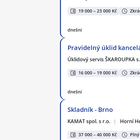
19 000 – 23 000 Kč
Zkrá
dnešní
Pravidelný úklid kancel
Úklidový servis ŠKAROUPKA s.
16 000 – 19 000 Kč
Zkrá
dnešní
Skladník - Brno
KAMAT spol. s r.o.
|
Horní He
37 000 – 40 000 Kč
Plný