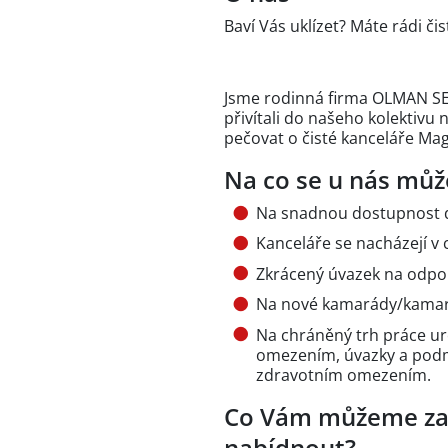
Baví Vás uklízet? Máte rádi či
Jsme rodinná firma OLMAN SERV
přivítali do našeho kolektivu
pečovat o čisté kanceláře Ma
Na co se u nás může
Na snadnou dostupnost d
Kanceláře se nacházejí v
Zkrácený úvazek na odpo
Na nové kamarády/kamará
Na chráněný trh práce u
omezením, úvazky a pod
zdravotním omezením.
Co Vám můžeme za 
nabídnout?