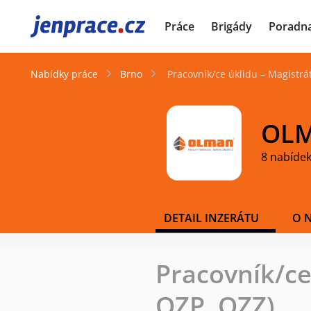
JenPráce.cz
Práce
Brigády
Poradn
Nabídky práce
Brno
Pracovník/ce úklidu – Magistrá
OLM
8 nabídek
DETAIL INZERÁTU
O 
Pracovník/ce
OZP, OZZ)