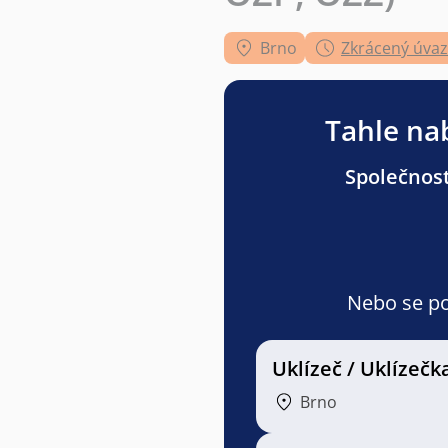
Brno
Zkrácený úva
Tahle nab
Společnost
Nebo se pod
Uklízeč / Uklízečk
Brno