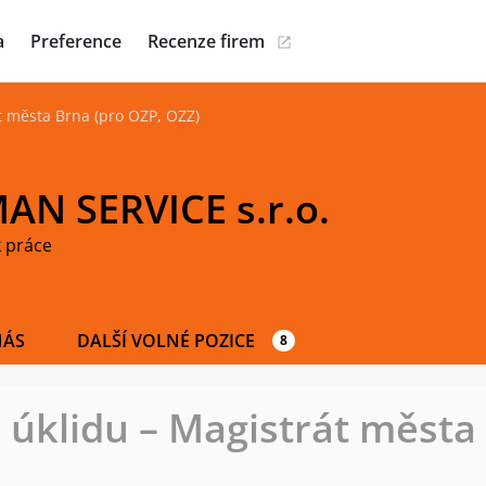
a
Preference
Recenze firem
t města Brna (pro OZP, OZZ)
AN SERVICE s.r.o.
 práce
NÁS
DALŠÍ VOLNÉ POZICE
8
 úklidu – Magistrát města