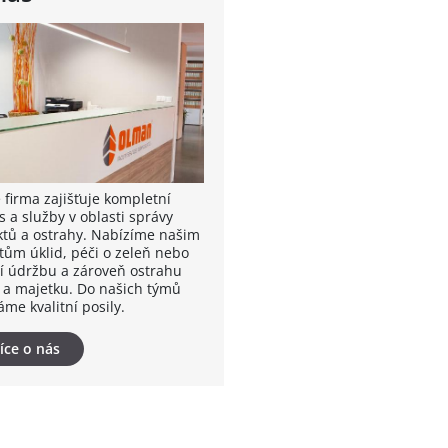
 firma zajišťuje kompletní
s a služby v oblasti správy
ktů a ostrahy. Nabízíme našim
ntům úklid, péči o zeleň nebo
í údržbu a zároveň ostrahu
 a majetku. Do našich týmů
me kvalitní posily.
íce o nás