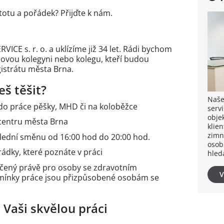
stotu a pořádek? Přijďte k nám.
ICE s. r. o. a uklízíme již 34 let. Rádi bychom
 novou kolegyni nebo kolegu, kteří budou
gistrátu města Brna.
š těšit?
Naše
o práce pěšky, MHD či na koloběžce
servi
obje
 centru města Brna
klie
zimn
lední směnu od 16:00 hod do 20:00 hod.
osob
dky, které poznáte v práci
hledá
rčený právě pro osoby se zdravotním
V
mínky práce jsou přizpůsobené osobám se
Vaši skvělou práci