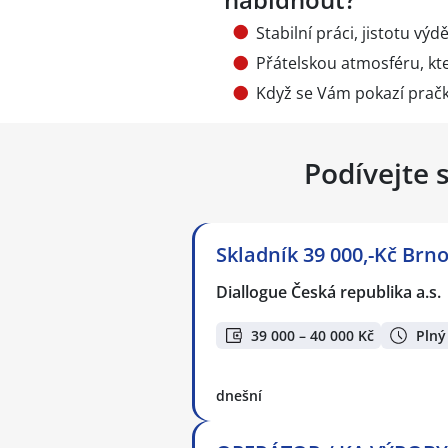
Stabilní práci, jistotu vý
Přátelskou atmosféru, kt
Když se Vám pokazí pračk
Podívejte 
Skladník 39 000,-Kč Brno
Diallogue Česká republika a.s.
39 000 – 40 000 Kč
Plný
dnešní