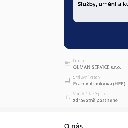
Služby, umění a k
Firma
OLMAN SERVICE s.r.o.
Smluvní vztah
Pracovní smlouva (HPP)
Vhodné také pro
zdravotně postižené
O nás