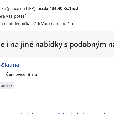
dělku (práce na HPP),
mzda 134,40 Kč/hod
erá Vás potěší
a nebo lednička, rádi Vám na ni půjčíme
se i na jiné nabídky s podobným 
-Slatina
|
Černovice, Brno
 úvazek