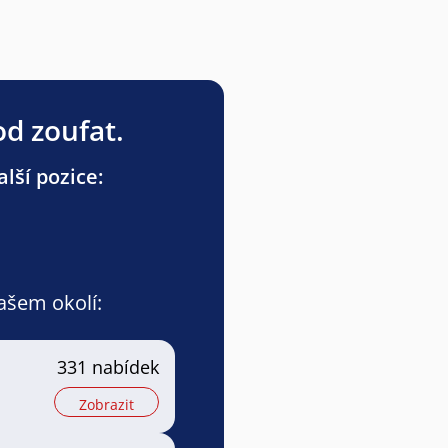
od zoufat.
lší pozice:
vašem okolí:
331 nabídek
Zobrazit