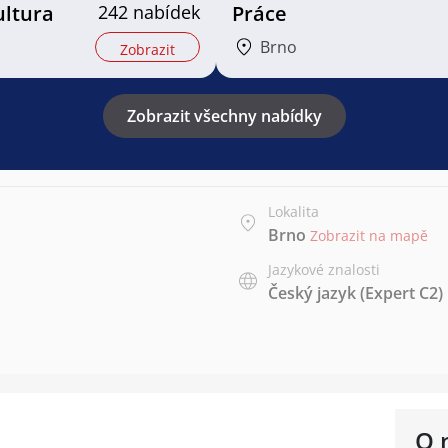
ultura
242 nabídek
Práce
Brno
Zobrazit
Zobrazit všechny nabídky
Lokalita
Brno
Zobrazit na mapě
Jazykové znalosti
Český jazyk
(Expert C2)
O 