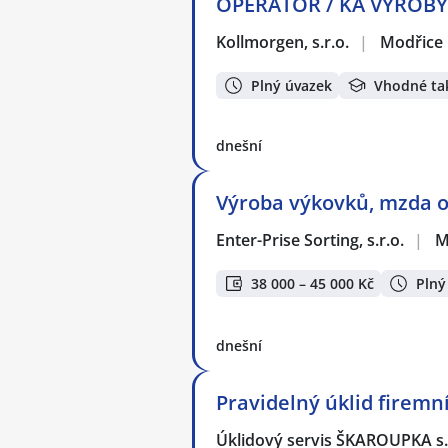
OPERÁTOR / KA VÝROBY -
Kollmorgen, s.r.o.
|
Modřice
Plný úvazek
Vhodné ta
dnešní
Výroba výkovků, mzda od
Enter-Prise Sorting, s.r.o.
|
M
38 000 – 45 000 Kč
Plný
dnešní
Pravidelný úklid firemn
Úklidový servis ŠKAROUPKA s.