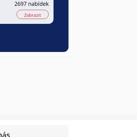
2697 nabídek
Zobrazit
nás