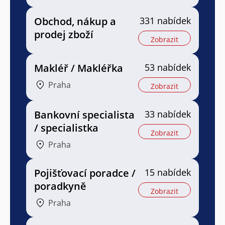
Obchod, nákup a
331 nabídek
prodej zboží
Zobrazit
Makléř / Makléřka
53 nabídek
Praha
Zobrazit
Bankovní specialista
33 nabídek
/ specialistka
Zobrazit
Praha
Pojišťovací poradce /
15 nabídek
poradkyně
Zobrazit
Praha