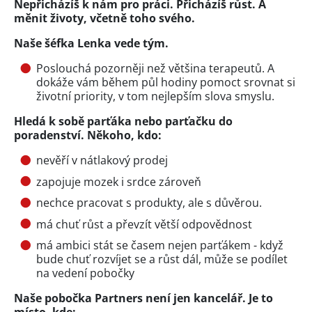
Nepřicházíš k nám pro práci. Přicházíš růst. A
měnit životy, včetně toho svého.
Naše šéfka Lenka vede tým.
Poslouchá pozorněji než většina terapeutů. A
dokáže vám během půl hodiny pomoct srovnat si
životní priority, v tom nejlepším slova smyslu.
Hledá k sobě parťáka nebo parťačku do
poradenství. Někoho, kdo:
nevěří v nátlakový prodej
zapojuje mozek i srdce zároveň
nechce pracovat s produkty, ale s důvěrou.
má chuť růst a převzít větší odpovědnost
má ambici stát se časem nejen parťákem - když
bude chuť rozvíjet se a růst dál, může se podílet
na vedení pobočky
Naše pobočka Partners není jen kancelář. Je to
místo, kde: