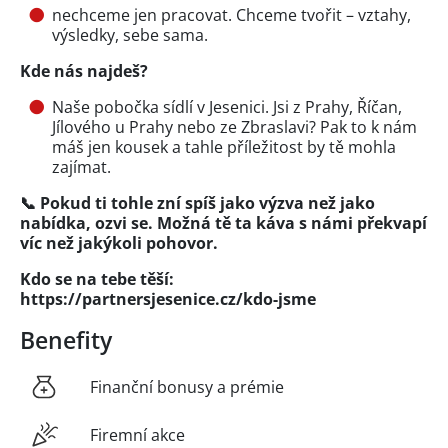
nechceme jen pracovat. Chceme tvořit – vztahy,
výsledky, sebe sama.
Kde nás najdeš?
Naše pobočka sídlí v Jesenici. Jsi z Prahy, Říčan,
Jílového u Prahy nebo ze Zbraslavi? Pak to k nám
máš jen kousek a tahle příležitost by tě mohla
zajímat.
📞 Pokud ti tohle zní spíš jako výzva než jako
nabídka, ozvi se.
Možná tě ta káva s námi překvapí
víc než jakýkoli pohovor.
Kdo se na tebe těší:
https://partnersjesenice.cz/kdo-jsme
Benefity
Finanční bonusy a prémie
Firemní akce