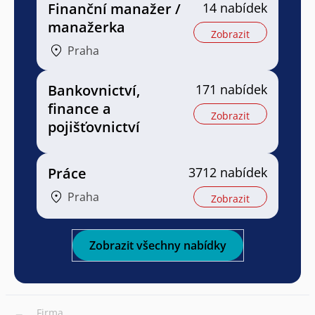
Finanční manažer /
14 nabídek
manažerka
Zobrazit
Praha
Bankovnictví,
171 nabídek
finance a
Zobrazit
pojišťovnictví
Práce
3712 nabídek
Praha
Zobrazit
Zobrazit všechny nabídky
Firma