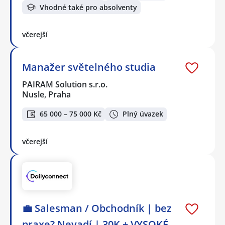
Vhodné také pro absolventy
včerejší
Manažer světelného studia
PAIRAM Solution s.r.o.
Nusle, Praha
65 000 – 75 000 Kč
Plný úvazek
včerejší
💼 Salesman / Obchodník | bez
praxe? Nevadí | 30K + VYSOKÉ