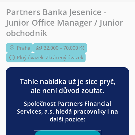
Partners Banka Jesenice -
Junior Office Manager / Junior
obchodník
Praha
32.000 – 70.000 Kč
Plný úvazek
,
Zkrácený úvazek
Tahle nabídka už je sice pryč,
ale není důvod zoufat.
Společnost Partners Financial
Services, a.s. hledá pracovníky i na
další pozice: