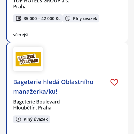
TOP HOTELS GROUP a.s.
Praha
35 000 – 42 000 Kč
Plný úvazek
včerejší
Bageterie hledá Oblastního
manažerka/ku!
Bageterie Boulevard
Hloubětín, Praha
Plný úvazek