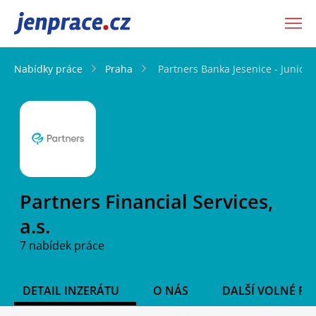
JenPráce.cz
Nabídky práce
Praha
Partners Banka Jesenice - Junior 
Partners Financial Services,
a.s.
7 nabídek práce
DETAIL INZERÁTU
O NÁS
DALŠÍ VOLNÉ PO