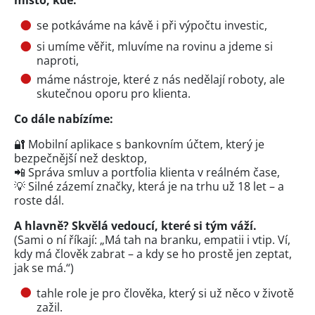
se potkáváme na kávě i při výpočtu investic,
si umíme věřit, mluvíme na rovinu a jdeme si
naproti,
máme nástroje, které z nás nedělají roboty, ale
skutečnou oporu pro klienta.
Co dále nabízíme:
🔐 Mobilní aplikace s bankovním účtem, který je
bezpečnější než desktop,
📲 Správa smluv a portfolia klienta v reálném čase,
💡 Silné zázemí značky, která je na trhu už 18 let – a
roste dál.
A hlavně? Skvělá vedoucí, které si tým váží.
(Sami o ní říkají: „Má tah na branku, empatii i vtip. Ví,
kdy má člověk zabrat – a kdy se ho prostě jen zeptat,
jak se má.“)
tahle role je pro člověka, který si už něco v životě
zažil.