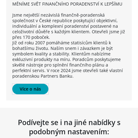
MĚNÍME SVĚT FINANČNÍHO PORADENSTVÍ K LEPŠÍMU
Jsme největší nezávislá finančně-poradenská
společnost v České republice poskytující objektivní,
individuální a komplexní poradenství postavené na
celoživotní důvěře s každým klientem. Otevřeli jsme již
přes 170 poboček.
Již od roku 2007 pomáháme statisícům klientů k
bohatšímu životu. Naším snem i závazkem je být
symbolem kvality a stability. Klientům nabízíme
exkluzivní produkty na míru. Poradcům poskytujeme
skvělé nástroje pro splnění finančního plánu a
perfektní servis. V roce 2024 jsme otevřeli také vlastní
poradenskou Partners Banku.
Více o nás
Podívejte se i na jiné nabídky s
podobným nastavením: