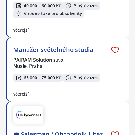
40 000 – 60 000 Kč
Plný úvazek
Vhodné také pro absolventy
včerejší
Manažer světelného studia
PAIRAM Solution s.r.o.
Nusle, Praha
65 000 – 75 000 Kč
Plný úvazek
včerejší
💼 Salesman / Obchodník | bez