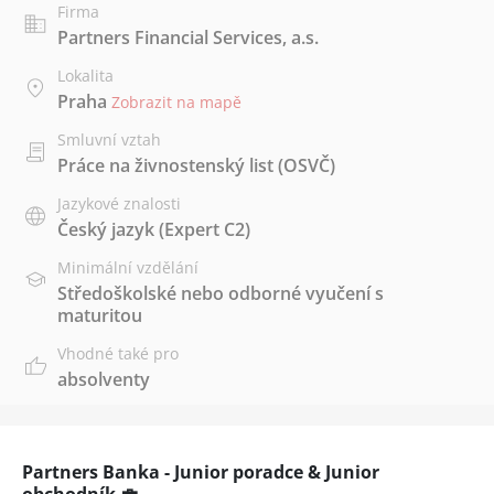
Firma
Partners Financial Services, a.s.
Lokalita
Praha
Zobrazit na mapě
Smluvní vztah
Práce na živnostenský list (OSVČ)
Jazykové znalosti
Český jazyk
(Expert C2)
Minimální vzdělání
Středoškolské nebo odborné vyučení s
maturitou
Vhodné také pro
absolventy
Partners Banka - Junior poradce & Junior