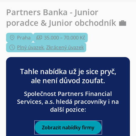
Partners Banka - Junior
poradce & Junior obchodník 💼
Praha
35.000 – 70.000 Kč
Plný úvazek
,
Zkrácený úvazek
Tahle nabídka už je sice pryč,
ale není důvod zoufat.
Společnost Partners Financial
Services, a.s. hledá pracovníky i na
další pozice:
Zobrazit nabídky firmy