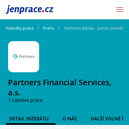
JenPráce.cz
Nabídky práce
Praha
Partners Banka - Junior poradce 
Partners Financial Services,
a.s.
7 nabídek práce
DETAIL INZERÁTU
O NÁS
DALŠÍ VOLNÉ PO