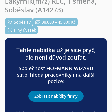
Lakýrník(m/ž) REC, 1 směna,
Soběslav (A14273)
Soběslav
38.000 – 45.000 Kč
Plný úvazek
Tahle nabídka už je sice pryč,
ale není důvod zoufat.
Společnost HOFMANN WIZARD
s.r.o. hledá pracovníky i na další
pozice:
Zobrazit nabídky firmy