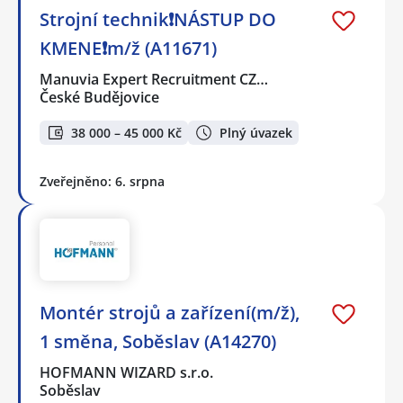
Strojní technik❗NÁSTUP DO
KMENE❗m/ž (A11671)
Manuvia Expert Recruitment CZ…
České Budějovice
38 000 – 45 000 Kč
Plný úvazek
Zveřejněno: 6. srpna
Montér strojů a zařízení(m/ž),
1 směna, Soběslav (A14270)
HOFMANN WIZARD s.r.o.
Soběslav