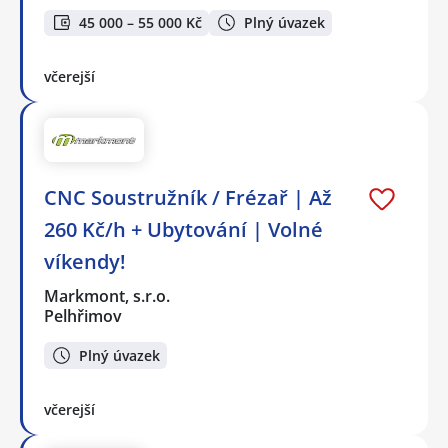
45 000 – 55 000 Kč
Plný úvazek
včerejší
CNC Soustružník / Frézař | Až
260 Kč/h + Ubytování | Volné
víkendy!
Markmont, s.r.o.
Pelhřimov
Plný úvazek
včerejší