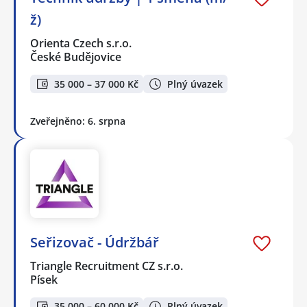
ž)
Orienta Czech s.r.o.
České Budějovice
35 000 – 37 000 Kč
Plný úvazek
Zveřejněno: 6. srpna
Seřizovač - Údržbář
Triangle Recruitment CZ s.r.o.
Písek
35 000 – 60 000 Kč
Plný úvazek