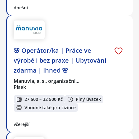
dnešní
🌸 Operátor/ka | Práce ve
výrobě i bez praxe | Ubytování
zdarma | Ihned 🌸
Manuvia, a. s., organizační…
Písek
27 500 – 32 500 Kč
Plný úvazek
Vhodné také pro cizince
včerejší