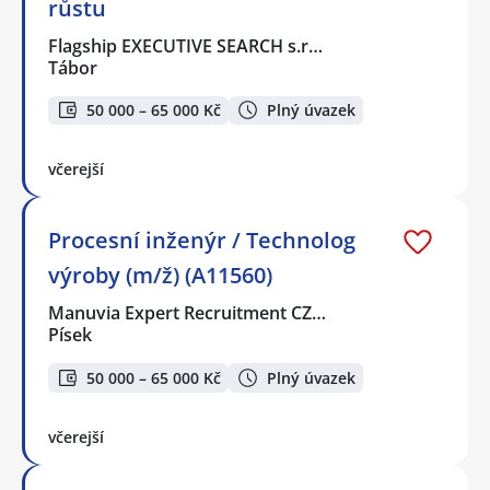
růstu
Flagship EXECUTIVE SEARCH s.r…
Tábor
50 000 – 65 000 Kč
Plný úvazek
včerejší
Procesní inženýr / Technolog
výroby (m/ž) (A11560)
Manuvia Expert Recruitment CZ…
Písek
50 000 – 65 000 Kč
Plný úvazek
včerejší