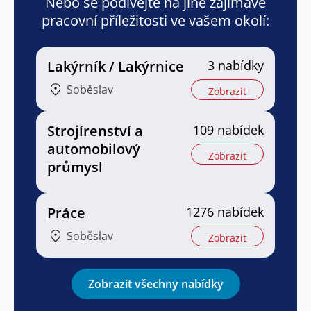
Nebo se podívejte na jiné zajímavé
pracovní příležitosti ve vašem okolí:
Lakýrník / Lakýrnice
3 nabídky
Soběslav
Zobrazit
Strojírenství a
109 nabídek
automobilový
Zobrazit
průmysl
Práce
1276 nabídek
Soběslav
Zobrazit
Zobrazit všechny nabídky