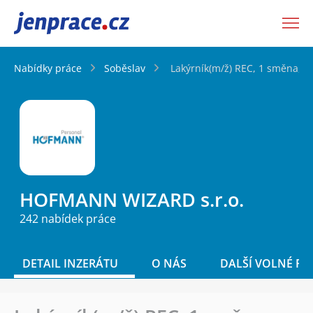
JenPráce.cz
Nabídky práce
Soběslav
Lakýrník(m/ž) REC, 1 směna, S
HOFMANN WIZARD s.r.o.
242 nabídek práce
DETAIL INZERÁTU
O NÁS
DALŠÍ VOLNÉ PO