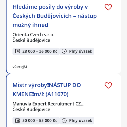
Hledáme posily do výroby v
Českých Budějovicích – nástup
možný ihned
Orienta Czech s.r.o.
České Budějovice
28 000 – 36 000 Kč
Plný úvazek
včerejší
Mistr výroby❗NÁSTUP DO
KMENE❗m/ž (A11670)
Manuvia Expert Recruitment CZ…
České Budějovice
50 000 – 55 000 Kč
Plný úvazek