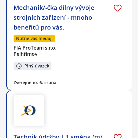
Mechanik/-čka dílny vývoje
strojních zařízení - mnoho
benefitů pro vás.
Nutně vás hledají
FIA ProTeam s.r.o.
Pelhřimov
Plný úvazek
Zveřejněno: 6. srpna
Technik údržby | 1 směna (m/