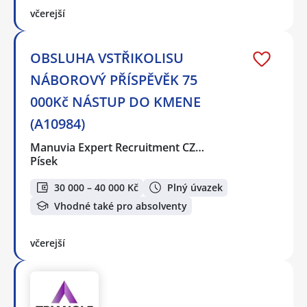
včerejší
OBSLUHA VSTŘIKOLISU
NÁBOROVÝ PŘÍSPĚVĚK 75
000Kč NÁSTUP DO KMENE
(A10984)
Manuvia Expert Recruitment CZ…
Písek
30 000 – 40 000 Kč
Plný úvazek
Vhodné také pro absolventy
včerejší