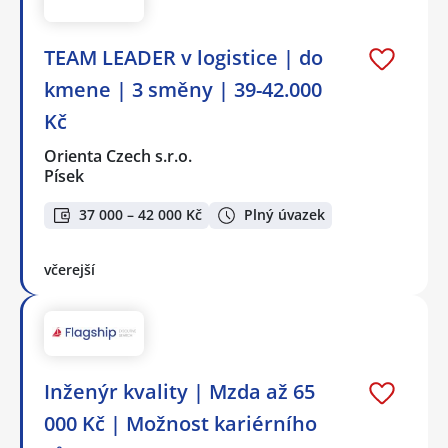
TEAM LEADER v logistice | do
kmene | 3 směny | 39-42.000
Kč
Orienta Czech s.r.o.
Písek
37 000 – 42 000 Kč
Plný úvazek
včerejší
Inženýr kvality | Mzda až 65
000 Kč | Možnost kariérního