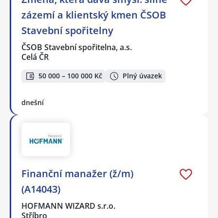
zázemí a klientský kmen ČSOB
Stavební spořitelny
ČSOB Stavební spořitelna, a.s.
Celá ČR
50 000 – 100 000 Kč
Plný úvazek
dnešní
Finanční manažer (ž/m)
(A14043)
HOFMANN WIZARD s.r.o.
Stříbro