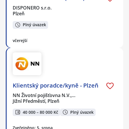
DISPONERO s.r.o.
Plzeň
Plný úvazek
včerejší
Klientský poradce/kyně - Plzeň
NN Životní pojišťovna N.V.,…
Jižní Předměstí, Plzeň
40 000 – 80 000 Kč
Plný úvazek
Zveřejněno: 5. srpna