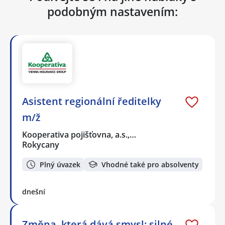
podobným nastavením:
Asistent regionální ředitelky
m/ž
Kooperativa pojišťovna, a.s.,…
Rokycany
Plný úvazek
Vhodné také pro absolventy
dnešní
Změna, která dává smysl: silné