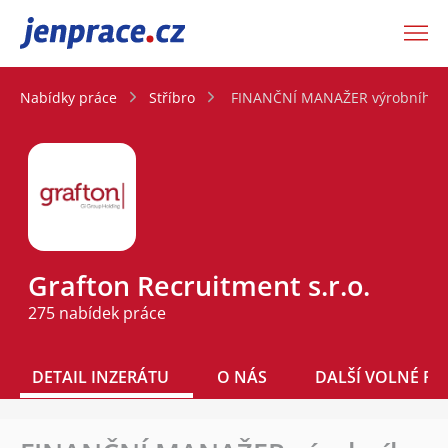
JenPráce.cz
Nabídky práce
Stříbro
FINANČNÍ MANAŽER výrobního zá
Grafton Recruitment s.r.o.
275 nabídek práce
DETAIL INZERÁTU
O NÁS
DALŠÍ VOLNÉ PO