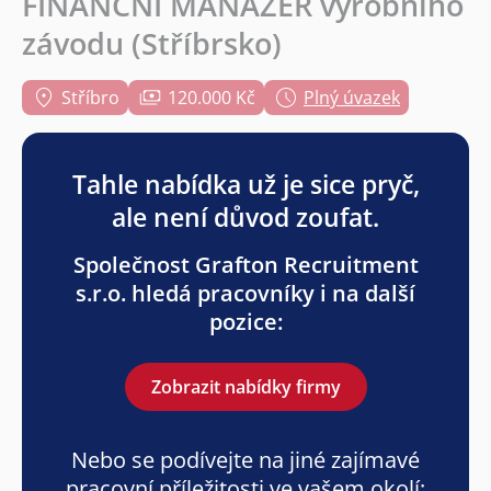
FINANČNÍ MANAŽER výrobního
závodu (Stříbrsko)
Stříbro
120.000 Kč
Plný úvazek
Tahle nabídka už je sice pryč,
ale není důvod zoufat.
Společnost Grafton Recruitment
s.r.o. hledá pracovníky i na další
pozice:
Zobrazit nabídky firmy
Nebo se podívejte na jiné zajímavé
pracovní příležitosti ve vašem okolí: