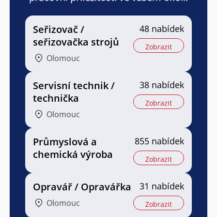
Seřizovač /
48 nabídek
seřizovačka strojů
Zobrazit
Olomouc
Servisní technik /
38 nabídek
technička
Zobrazit
Olomouc
Průmyslová a
855 nabídek
chemická výroba
Zobrazit
Opravář / Opravářka
31 nabídek
Olomouc
Zobrazit