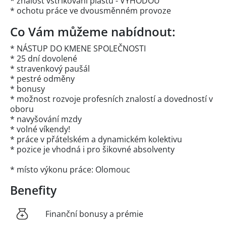
* znalost vstřikování plastů - VÝHODOU
* ochotu práce ve dvousměnném provoze
Co Vám můžeme nabídnout:
* NÁSTUP DO KMENE SPOLEČNOSTI
* 25 dní dovolené
* stravenkový paušál
* pestré odměny
* bonusy
* možnost rozvoje profesních znalostí a dovedností v
oboru
* navyšování mzdy
* volné víkendy!
* práce v přátelském a dynamickém kolektivu
* pozice je vhodná i pro šikovné absolventy
* místo výkonu práce: Olomouc
Benefity
Finanční bonusy a prémie