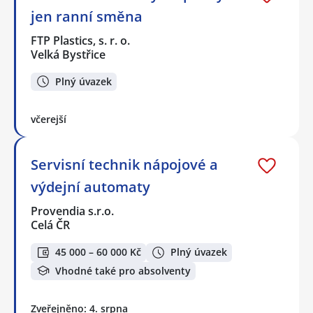
jen ranní směna
FTP Plastics, s. r. o.
Velká Bystřice
Plný úvazek
včerejší
Servisní technik nápojové a
výdejní automaty
Provendia s.r.o.
Celá ČR
45 000 – 60 000 Kč
Plný úvazek
Vhodné také pro absolventy
Zveřejněno: 4. srpna