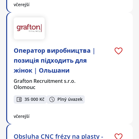
včerejší
Оператор виробництва |
позиція підходить для
жінок | Ольшани
Grafton Recruitment s.r.o.
Olomouc
35 000 Kč
Plný úvazek
včerejší
Obsluha CNC frézy na plasty -