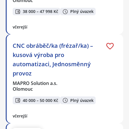
Olomouc
38 000 – 47 998 Kč
Plný úvazek
včerejší
CNC obráběč/ka (frézař/ka) –
kusová výroba pro
automatizaci, Jednosměnný
provoz
MAPRO Solution a.s.
Olomouc
40 000 – 50 000 Kč
Plný úvazek
včerejší