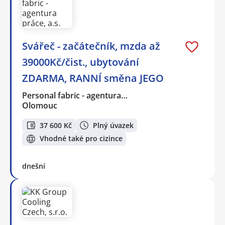
Svářeč - začátečník, mzda až
39000Kč/čist., ubytování
ZDARMA, RANNÍ směna JEGO
Personal fabric - agentura…
Olomouc
37 600 Kč
Plný úvazek
Vhodné také pro cizince
dnešní