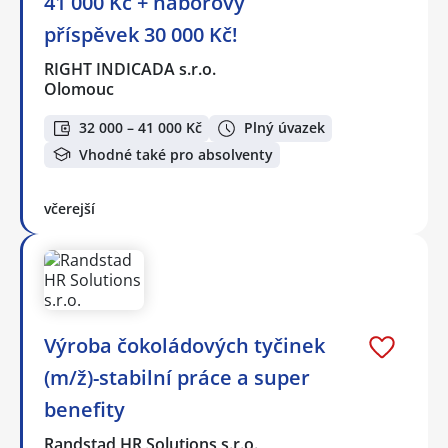
41 000 Kč + náborový
příspěvek 30 000 Kč!
RIGHT INDICADA s.r.o.
Olomouc
32 000 – 41 000 Kč
Plný úvazek
Vhodné také pro absolventy
včerejší
Výroba čokoládových tyčinek
(m/ž)-stabilní práce a super
benefity
Randstad HR Solutions s.r.o.