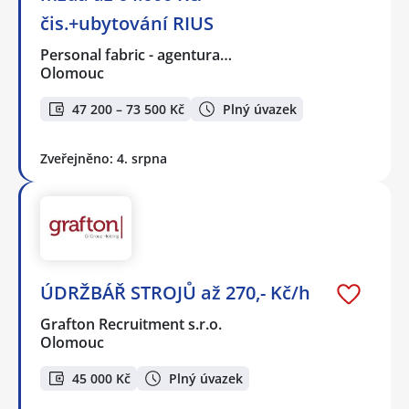
čis.+ubytování RIUS
Personal fabric - agentura…
Olomouc
47 200 – 73 500 Kč
Plný úvazek
Zveřejněno: 4. srpna
ÚDRŽBÁŘ STROJŮ až 270,- Kč/h
Grafton Recruitment s.r.o.
Olomouc
45 000 Kč
Plný úvazek