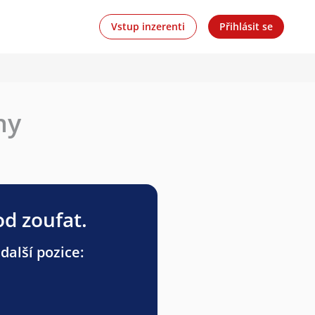
Vstup inzerenti
Přihlásit se
ny
od zoufat.
další pozice: