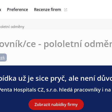
a
Preference
Recenze firem
ololetní odměny
covník/ce - pololetní odmě
zek
ídka už je sice pryč, ale není dův
enta Hospitals CZ, s.r.o. hledá pracovníky i na 
Zobrazit nabídky firmy