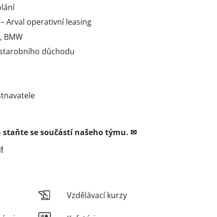
lání
Arval operativní leasing
l, BMW
starobního důchodu
stnavatele
a staňte se součástí našeho týmu. ✉
!
Vzdělávací kurzy