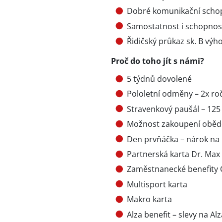
Dobré komunikační schopn
Samostatnost i schopnos
Řidičský průkaz sk. B vý
Proč do toho jít s námi?
5 týdnů dovolené
Pololetní odměny – 2x roč
Stravenkový paušál – 12
Možnost zakoupení oběd
Den prvňáčka – nárok na
Partnerská karta Dr. Max
Zaměstnanecké benefity C
Multisport karta
Makro karta
Alza benefit – slevy na Alz