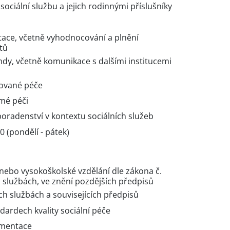
ociální službu a jejich rodinnými příslušníky
ace, včetně vyhodnocování a plnění
ntů
ndy, včetně komunikace s dalšími institucemi
tované péče
mé péči
radenství v kontextu sociálních služeb
0 (pondělí - pátek)
ebo vysokoškolské vzdělání dle zákona č.
h službách, ve znění pozdějších předpisů
ch službách a souvisejících předpisů
ndardech kvality sociální péče
umentace