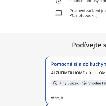
Finanční bonusy a p
Pracovní zařízení (m
PC, notebook...)
Podívejte 
Pomocná síla do kuchy
ALZHEIMER HOME z.ú.
|
Ol
Plný úvazek
Vhodné ta
včerejší