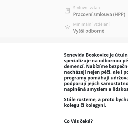
Smluvní vztah
Pracovní smlouva (HPP)
Minimální vzdělání
Vyšší odborné
Senevida Boskovice je útulné
specializuje na odbornou p
demencí. Nabízíme bezpečné,
nacházejí nejen péči, ale i
programy pomáhají udržovat
podporují jejich samostatno
naplněná smyslem a lidskos
Stále rosteme, a proto bych
kolegu či kolegyni.
Co Vás čeká?