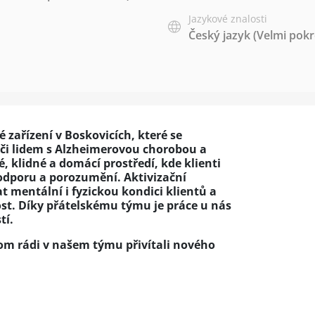
Jazykové znalosti
Český jazyk
(Velmi pokr
 zařízení v Boskovicích, které se
éči lidem s Alzheimerovou chorobou a
 klidné a domácí prostředí, kde klienti
 podporu a porozumění. Aktivizační
 mentální i fyzickou kondici klientů a
st. Díky přátelskému týmu je práce u nás
tí.
om rádi v našem týmu přivítali nového