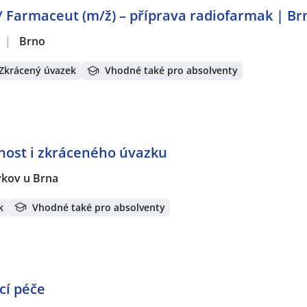
/ Farmaceut (m/ž) – příprava radiofarmak | Br
|
Brno
 Zkrácený úvazek
Vhodné také pro absolventy
nost i zkráceného úvazku
vkov u Brna
k
Vhodné také pro absolventy
cí péče