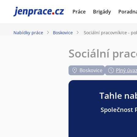
JenPráce.cz
Práce
Brigády
Poradn
Nabídky práce
Boskovice
Sociální pracovník/ce - p
Sociální pra
Boskovice
Plný úva
Tahle nab
Společnost P