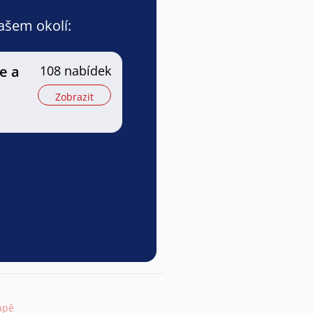
vašem okolí:
e a
108 nabídek
Zobrazit
apě