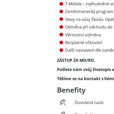
T-Mobile – zvýhodněné vo
Zaměstnanecký program – 
Slevy na vozy Škoda, Ope
Odměna při odchodu do 
Věrnostní odměna
Bezplatné očkování
Další nastavení dle zamě
ZÁSTUP ZA MD/RD.
Pošlete nám svůj životopis 
Těšíme se na kontakt s Vámi
Benefity
Dovolená navíc