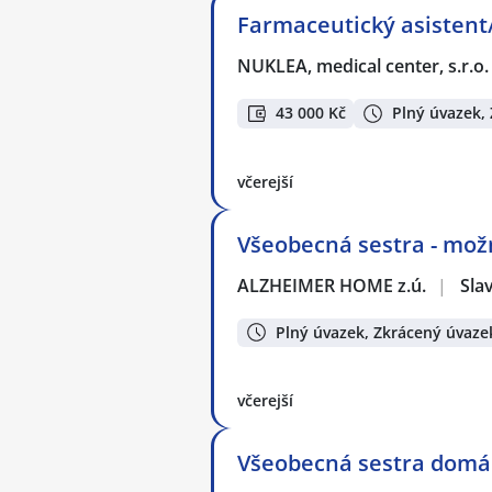
Farmaceutický asistent
NUKLEA, medical center, s.r.o.
43 000 Kč
Plný úvazek,
včerejší
Všeobecná sestra - mož
ALZHEIMER HOME z.ú.
|
Sla
Plný úvazek, Zkrácený úvaze
včerejší
Všeobecná sestra domá