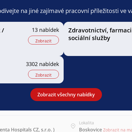
ívejte na jiné zajímavé pracovní příležitosti ve 
 /
13 nabídek
Zdravotnictví, farmaci
sociální služby
Zobrazit
3302 nabídek
Zobrazit
Zobrazit všechny nabídky
Lokalita
ta Hospitals CZ, s.r.o. )
Boskovice
Zobrazit na m