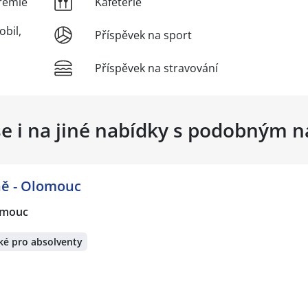
rémie
Kafetérie
obil,
Příspěvek na sport
Příspěvek na stravování
se i na jiné nabídky s podobným 
ně - Olomouc
omouc
ké pro absolventy