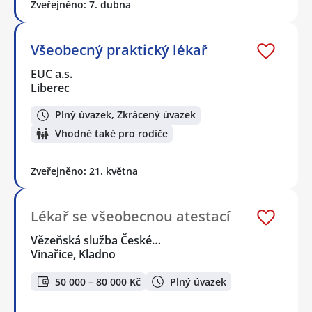
Zveřejněno: 7. dubna
Všeobecný praktický lékař
EUC a.s.
Liberec
Plný úvazek, Zkrácený úvazek
Vhodné také pro rodiče
Zveřejněno: 21. května
Lékař se všeobecnou atestací
Vězeňská služba České…
Vinařice, Kladno
50 000 – 80 000 Kč
Plný úvazek