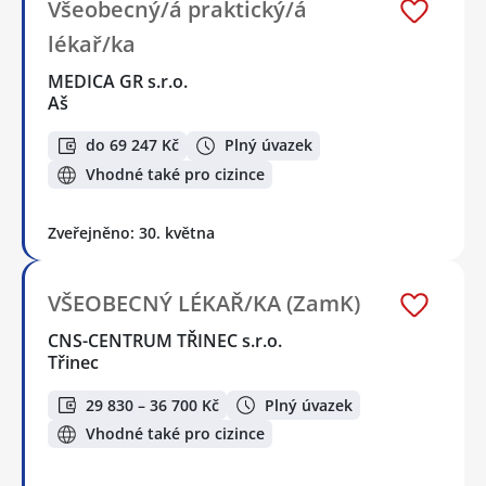
Všeobecný/á praktický/á
lékař/ka
MEDICA GR s.r.o.
Aš
do 69 247 Kč
Plný úvazek
Vhodné také pro cizince
Zveřejněno: 30. května
VŠEOBECNÝ LÉKAŘ/KA (ZamK)
CNS-CENTRUM TŘINEC s.r.o.
Třinec
29 830 – 36 700 Kč
Plný úvazek
Vhodné také pro cizince