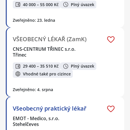
40 000 – 55 000 Kč
Plný úvazek
Zveřejněno: 23. ledna
VŠEOBECNÝ LÉKAŘ (ZamK)
CNS-CENTRUM TŘINEC s.r.o.
Třinec
29 400 – 35 510 Kč
Plný úvazek
Vhodné také pro cizince
Zveřejněno: 4. srpna
Všeobecný praktický lékař
EMOT - Medico, s.r.o.
Stehelčeves