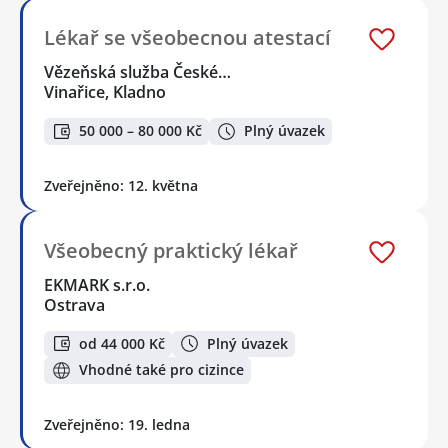
Lékař se všeobecnou atestací
Vězeňská služba České…
Vinařice, Kladno
50 000 – 80 000 Kč
Plný úvazek
Zveřejněno: 12. května
Všeobecný praktický lékař
EKMARK s.r.o.
Ostrava
od 44 000 Kč
Plný úvazek
Vhodné také pro cizince
Zveřejněno: 19. ledna