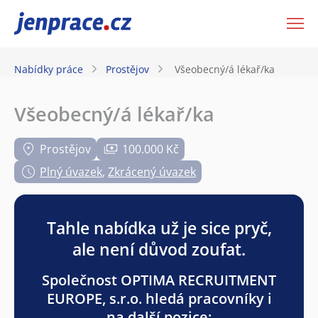
JenPráce.cz
Nabídky práce
Prostějov
Všeobecný/á lékař/ka
Všeobecný/á lékař/ka
Prostějov
100.000 Kč
Plný úvazek
,
Zkrácený úvazek
Tahle nabídka už je sice pryč,
ale není důvod zoufat.
Společnost OPTIMA RECRUITMENT
EUROPE, s.r.o. hledá pracovníky i
na další pozice: