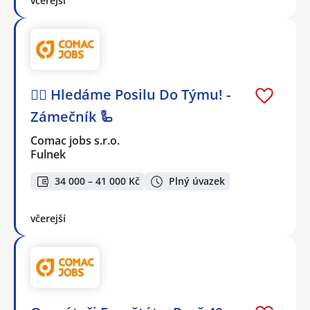
včerejší
🕵️‍♂️ Hledáme Posilu Do Týmu! -
Zámečník 🦾
Comac jobs s.r.o.
Fulnek
34 000 – 41 000 Kč
Plný úvazek
včerejší