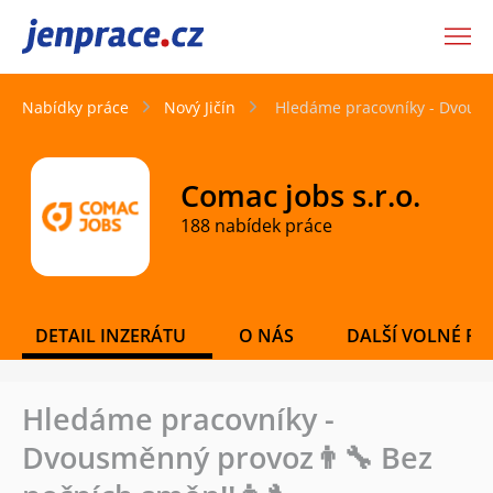
JenPráce.cz
Nabídky práce
Nový Jičín
Hledáme pracovníky - Dvousm
Comac jobs s.r.o.
188 nabídek práce
DETAIL INZERÁTU
O NÁS
DALŠÍ VOLNÉ PO
Hledáme pracovníky -
Dvousměnný provoz👨‍🔧 Bez