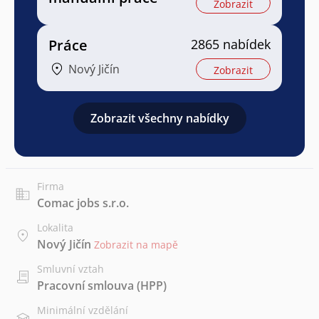
Zobrazit
Práce
2865 nabídek
Nový Jičín
Zobrazit
Zobrazit všechny nabídky
Firma
Comac jobs s.r.o.
Lokalita
Nový Jičín
Zobrazit na mapě
Smluvní vztah
Pracovní smlouva (HPP)
Minimální vzdělání