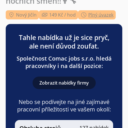
nočních směn!!👨‍🔧
Nový Jičín
149 Kč / hod
Plný úvazek
Tahle nabídka už je sice pryč,
ale není důvod zoufat.
Společnost Comac jobs s.r.o. hledá
pracovníky i na další pozice:
Zobrazit nabídky firmy
Nebo se podívejte na jiné zajímavé
pracovní příležitosti ve vašem okolí:
127 nabídek