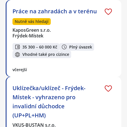
Práce na zahradách a v terénu
Nutně vás hledají
KaposGreen s.r.o.
Frýdek-Místek
35 300 – 60 000 Kč
Plný úvazek
Vhodné také pro cizince
včerejší
Uklízečka/uklízeč - Frýdek-
Místek - vyhrazeno pro
invalidní důchodce
(UP+PL+HM)
VKUS-BUSTAN s.r.o.