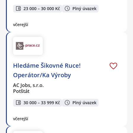
23 000 – 30 000 Kč
Plný úvazek
včerejší
Hledáme Šikovné Ruce!
Operátor/Ka Výroby
AC Jobs, s.r.o.
Potštát
30 000 – 33 999 Kč
Plný úvazek
včerejší