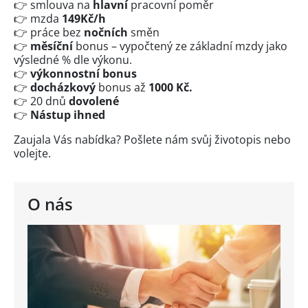
👉 smlouva na
hlavní
pracovní poměr
👉 mzda
149Kč/h
👉 práce bez
nočních
směn
👉
měsíční
bonus – vypočtený ze základní mzdy jako
výsledné % dle výkonu.
👉
výkonnostní bonus
👉
docházkový
bonus až
1000 Kč.
👉 20 dnů
dovolené
👉
Nástup ihned
Zaujala Vás nabídka? Pošlete nám svůj životopis nebo
volejte.
O nás