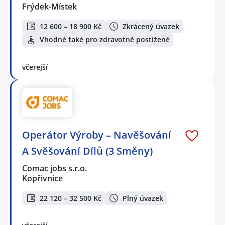
Frýdek-Místek
12 600 – 18 900 Kč
Zkrácený úvazek
Vhodné také pro zdravotně postižené
včerejší
Operátor Výroby – Navěšování
A Svěšování Dílů (3 Směny)
Comac jobs s.r.o.
Kopřivnice
22 120 – 32 500 Kč
Plný úvazek