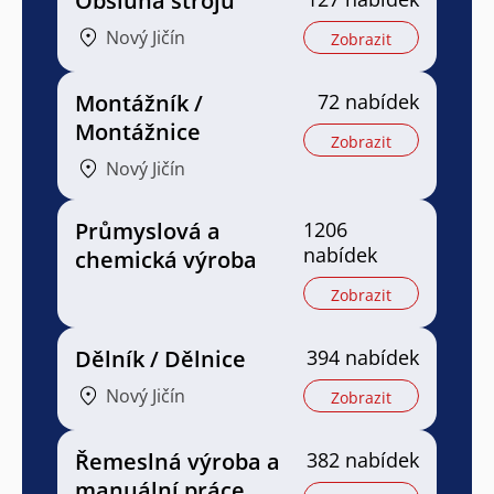
Obsluha strojů
Nový Jičín
Zobrazit
Montážník /
72 nabídek
Montážnice
Zobrazit
Nový Jičín
Průmyslová a
1206
nabídek
chemická výroba
Zobrazit
Dělník / Dělnice
394 nabídek
Nový Jičín
Zobrazit
Řemeslná výroba a
382 nabídek
manuální práce