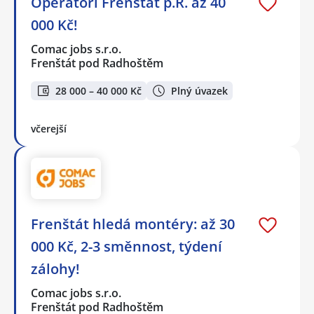
Operátoři Frenštát p.R. až 40
000 Kč!
Comac jobs s.r.o.
Frenštát pod Radhoštěm
28 000 – 40 000 Kč
Plný úvazek
včerejší
Frenštát hledá montéry: až 30
000 Kč, 2-3 směnnost, týdení
zálohy!
Comac jobs s.r.o.
Frenštát pod Radhoštěm