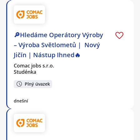
🔎Hledáme Operátory Výroby
– Výroba Světlometů | Nový
Jičín | Nástup Ihned🔥
Comac jobs s.r.o.
Studénka
Plný úvazek
dnešní