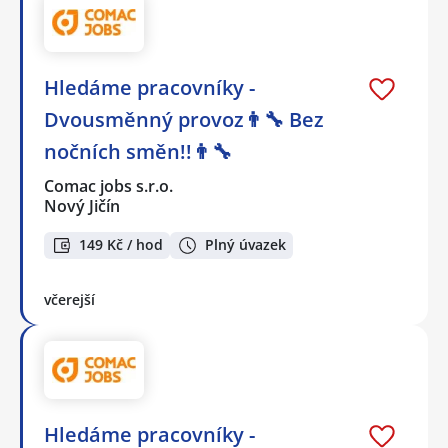
Hledáme pracovníky -
Dvousměnný provoz👨‍🔧 Bez
nočních směn!!👨‍🔧
Comac jobs s.r.o.
Nový Jičín
149 Kč / hod
Plný úvazek
včerejší
Hledáme pracovníky -