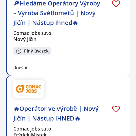
🔎Hledáme Operátory Výroby
– Výroba Světlometů | Nový
Jičín | Nástup Ihned🔥
Comac jobs s.r.o.
Nový Jičín
Plný úvazek
dnešní
🔥Operátor ve výrobě | Nový
Jičín | Nástup IHNED🔥
Comac jobs s.r.o.
Frýdek-Místek