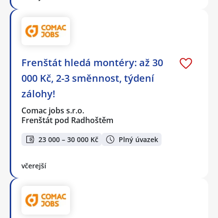
Frenštát hledá montéry: až 30
000 Kč, 2-3 směnnost, týdení
zálohy!
Comac jobs s.r.o.
Frenštát pod Radhoštěm
23 000 – 30 000 Kč
Plný úvazek
včerejší