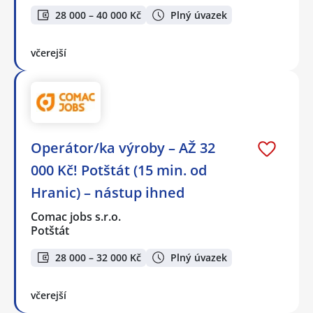
28 000 – 40 000 Kč
Plný úvazek
včerejší
Operátor/ka výroby – AŽ 32
000 Kč! Potštát (15 min. od
Hranic) – nástup ihned
Comac jobs s.r.o.
Potštát
28 000 – 32 000 Kč
Plný úvazek
včerejší