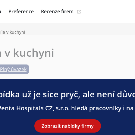
a
Preference
Recenze firem
la v kuchyni
 v kuchyni
Plný úvazek
ídka už je sice pryč, ale není dův
enta Hospitals CZ, s.r.o. hledá pracovníky i na 
Zobrazit nabídky firmy