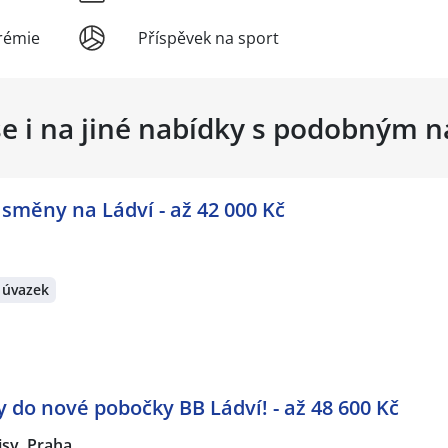
rémie
Příspěvek na sport
se i na jiné nabídky s podobným 
 směny na Ládví - až 42 000 Kč
 úvazek
do nové pobočky BB Ládví! - až 48 600 Kč
isy, Praha