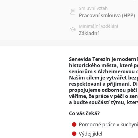
Smluvní vztah
Pracovní smlouva (HPP)
Minimální vzdělání
Základní
Senevida Terezín je moderní 
historického města, které p
seniorům s Alzheimerovou 
Naším cílem je vytvářet bezp
respektovaní a přijímaní.
propojujeme odbornou péči 
věříme, že práce v péči o se
a buďte součástí týmu, kter
Co vás čeká?
Pomocné práce v kuchyni
Výdej jídel