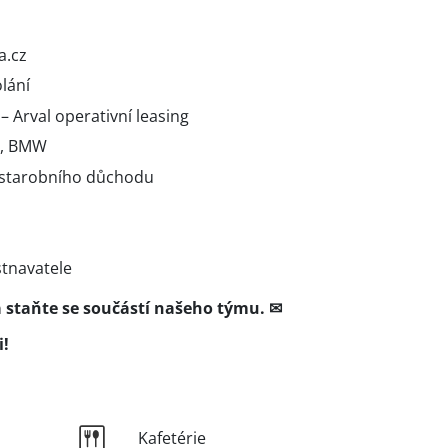
a.cz
lání
Arval operativní leasing
l, BMW
starobního důchodu
stnavatele
a staňte se součástí našeho týmu. ✉
i!
Kafetérie