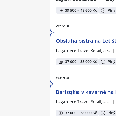
39 500 – 48 600 Kč
Plný
včerejší
Obsluha bistra na Letiš
Lagardere Travel Retail, a.s.
|
37 000 – 38 000 Kč
Plný
včerejší
Barist(k)a v kavárně na 
Lagardere Travel Retail, a.s.
|
37 000 – 38 000 Kč
Plný