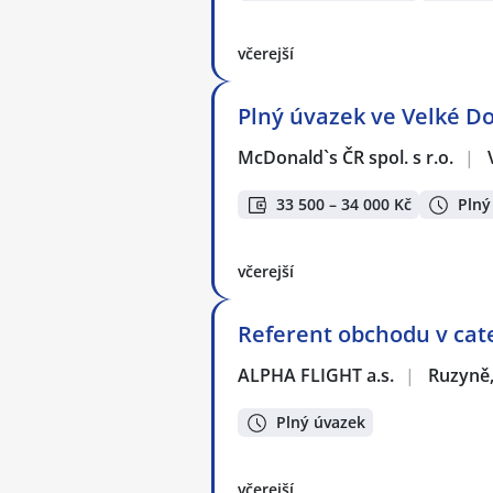
včerejší
Plný úvazek ve Velké Do
McDonald`s ČR spol. s r.o.
|
33 500 – 34 000 Kč
Plný
včerejší
Referent obchodu v cat
ALPHA FLIGHT a.s.
|
Ruzyně,
Plný úvazek
včerejší