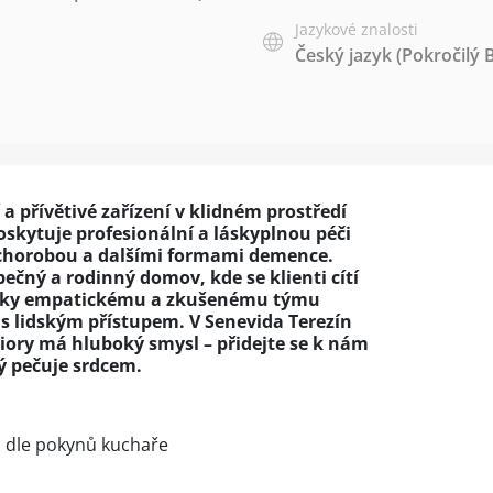
Jazykové znalosti
Český jazyk
(Pokročilý 
a přívětivé zařízení v klidném prostředí
oskytuje profesionální a láskyplnou péči
chorobou a dalšími formami demence.
ečný a rodinný domov, kde se klienti cítí
 Díky empatickému a zkušenému týmu
s lidským přístupem. V Senevida Terezín
niory má hluboký smysl – přidejte se k nám
ý pečuje srdcem.
 dle pokynů kuchaře