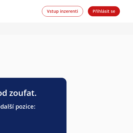
Vstup inzerenti
Přihlásit se
od zoufat.
další pozice: