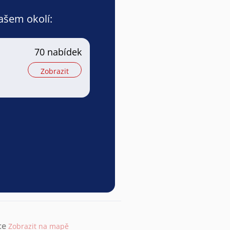
vašem okolí:
70 nabídek
Zobrazit
ce
Zobrazit na mapě