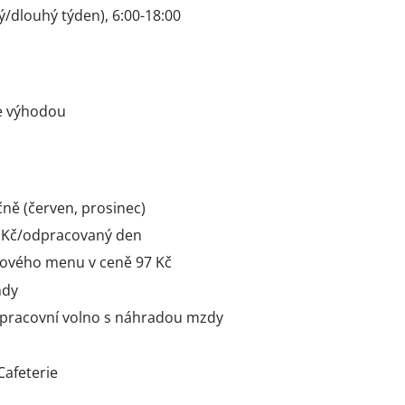
/dlouhý týden), 6:00-18:00
e výhodou
ně (červen, prosinec)
5 Kč/odpracovaný den
ového menu v ceně 97 Kč
ndy
 pracovní volno s náhradou mzdy
afeterie