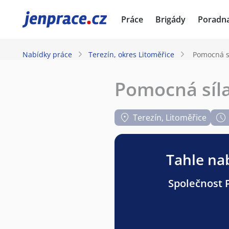
JenPráce.cz
Práce
Brigády
Poradn
Nabídky práce
Terezín, okres Litoměřice
Pomocná sí
Pomocná síla
Terezín, Litoměřice
Tahle nab
Společnost P