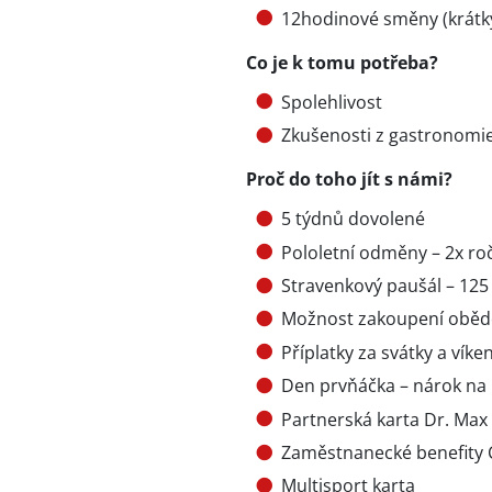
12hodinové směny (krátký
Co je k tomu potřeba?
Spolehlivost
Zkušenosti z gastronomi
Proč do toho jít s námi?
5 týdnů dovolené
Pololetní odměny – 2x roč
Stravenkový paušál – 12
Možnost zakoupení oběd
Příplatky za svátky a víke
Den prvňáčka – nárok na
Partnerská karta Dr. Max
Zaměstnanecké benefity C
Multisport karta