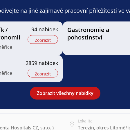
ívejte na jiné zajímavé pracovní příležitosti ve 
k /
94 nabídek
Gastronomie a
ronomii
pohostinství
Zobrazit
měřice
2859 nabídek
měřice
Zobrazit
Zobrazit všechny nabídky
Lokalita
ta Hospitals CZ, s.r.o. )
Terezín, okres Litoměři