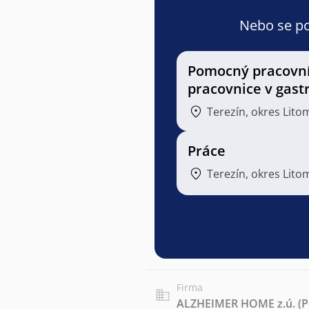
Nebo se pod
Pomocný pracovní
pracovnice v gast
Terezín, okres Lito
Práce
Terezín, okres Lito
Firma
ALZHEIMER HOME z.ú. (Pen