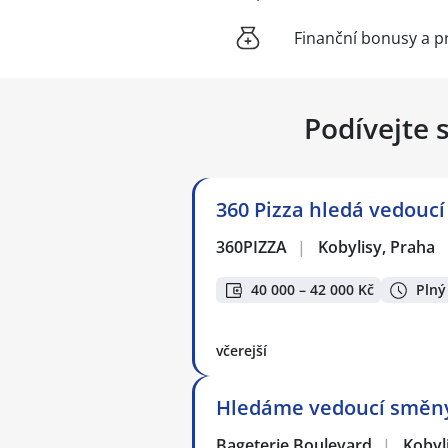
Finanční bonusy a p
Podívejte 
360 Pizza hledá vedoucí
360PIZZA
|
Kobylisy, Praha
40 000 – 42 000 Kč
Plný
včerejší
Hledáme vedoucí směny 
Bageterie Boulevard
|
Kobyl