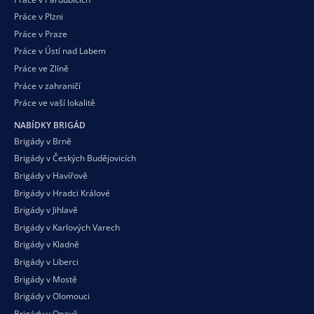
Práce v Plzni
Práce v Praze
Práce v Ústí nad Labem
Práce ve Zlíně
Práce v zahraničí
Práce ve vaší
lokalitě
NABÍDKY BRIGÁD
Brigády v Brně
Brigády v Českých Budějovicích
Brigády v Havířově
Brigády v Hradci Králové
Brigády v Jihlavě
Brigády v Karlových Varech
Brigády v Kladně
Brigády v Liberci
Brigády v Mostě
Brigády v Olomouci
Brigády v Opavě