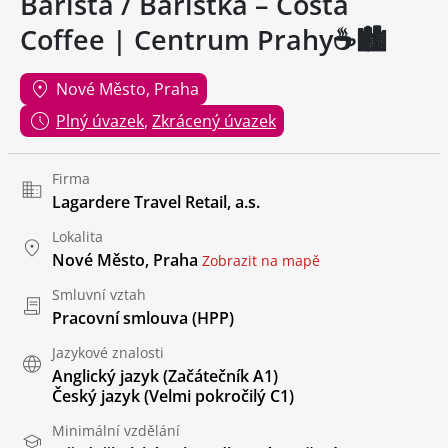
Barista / Baristka – Costa
Coffee | Centrum Prahy☕️🏙️
Nové Město, Praha
Plný úvazek
,
Zkrácený úvazek
Firma
Lagardere Travel Retail, a.s.
Lokalita
Nové Město, Praha
Zobrazit na mapě
Smluvní vztah
Pracovní smlouva (HPP)
Jazykové znalosti
Anglický jazyk
(Začátečník A1)
Český jazyk
(Velmi pokročilý C1)
Minimální vzdělání