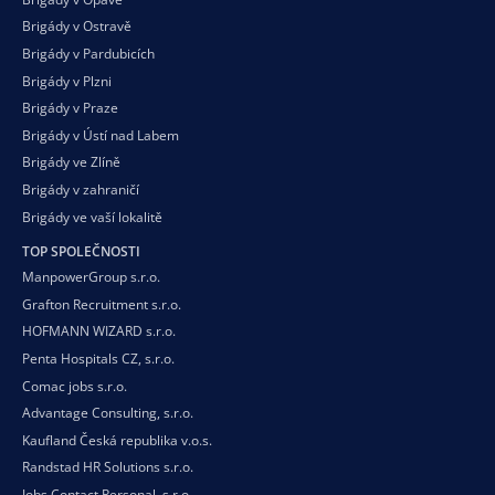
Brigády v Ostravě
Brigády v Pardubicích
Brigády v Plzni
Brigády v Praze
Brigády v Ústí nad Labem
Brigády ve Zlíně
Brigády v zahraničí
Brigády ve vaší
lokalitě
TOP SPOLEČNOSTI
ManpowerGroup s.r.o.
Grafton Recruitment s.r.o.
HOFMANN WIZARD s.r.o.
Penta Hospitals CZ, s.r.o.
Comac jobs s.r.o.
Advantage Consulting, s.r.o.
Kaufland Česká republika v.o.s.
Randstad HR Solutions s.r.o.
Jobs Contact Personal, s.r.o.