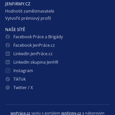
JENFIRMY.CZ
Hodnotit zaměstnavatele
Vytvořit prémiový profil
NAŠE SÍTĚ
Facebook Práce a Brigády
Facebook JenPráce.cz
LinkedIn JenPráce.cz
LinkedIn skupina JenHR
Instagram
TikTok
Twitter / X
JenPráce.cz
spolu s portálem
JenFirmy.cz
a náborovým