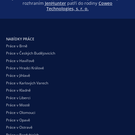
rozhraním
JenHunter
patří do rodiny
Coweo
Technologies, s. r. o.
NABÍDKY PRÁCE
Práce v Brně
Práce v Českých Budějovicích
Práce v Havířově
Práce v Hradci Králové
Práce v Jihlavě
Práce v Karlových Varech
Práce v Kladně
Práce v Liberci
Práce v Mostě
Práce v Olomouci
Práce v Opavě
Práce v Ostravě
Práce v Pardubicích