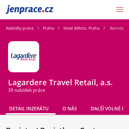
JenPráce.cz
Nabídky práce
Praha
Nové Město, Praha
Barista /
Lagardere Travel Retail, a.s.
39 nabídek práce
DETAIL INZERÁTU
O NÁS
DALŠÍ VOLNÉ PO