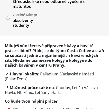
Středoškolské nebo odborné vyučení s
maturitou
Vhodné také pro
absolventy
studenty
Miluješ vůni čerstvě připravené kávy a baví tě
práce s lidmi? Přidej se do týmu Costa Coffee a staň
se součástí jedné z nejznámějších kavárenských
sítí. Hledáme usměvavé kolegy a kolegyně do
našich kaváren v centru Prahy.
📍
Hlavní lokality
: Palladium, Václavské náměstí
(Palác Fénix)
📍
Možnost práce také na
: Chodov, Letišti Václava
Havla, NC Fénix, Letňany, Harfa
Co bude tvou náplní práce?