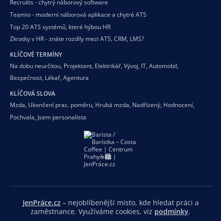
Recruitis - chytrý náborový software
Teamio - moderní náborová aplikace a chytré ATS
Top 20 ATS systémů, které hýbou HR
Zkratky v HR - znáte rozdíly mezi ATS, CRM, LMS?
KLÍČOVÉ TERMÍNY
Na dobu neurčitou
,
Projektant
,
Elektrikář
,
Vývoj
,
IT
,
Automobil
,
Bezpečnost
,
Lékař
,
Agentura
KLÍČOVÁ SLOVA
Mzda
,
Ukončení prac. poměru
,
Hrubá mzda
,
Nadřízený
,
Hodnocení
,
Pochvala
,
Jsem personalista
JenPráce.cz
– nejoblíbenější místo, kde hledat práci a
zaměstnance. Využíváme cookies, viz
podmínky
.