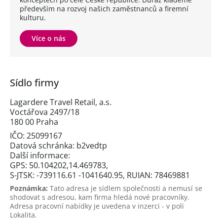
především na rozvoj našich zaměstnanců a firemní
kulturu.
Více o nás
Sídlo firmy
Lagardere Travel Retail, a.s.
Voctářova 2497/18
180 00 Praha
IČO: 25099167
Datová schránka: b2vedtp
Další informace:
GPS: 50.104202,14.469783,
S-JTSK: -739116.61 -1041640.95, RUIAN: 78469881
Poznámka:
Tato adresa je sídlem společnosti a nemusí se
shodovat s adresou, kam firma hledá nové pracovníky.
Adresa pracovní nabídky je uvedena v inzerci - v poli
Lokalita.