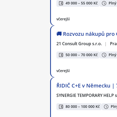
49 000 – 55 000 Kč
Plný
včerejší
🚚 Rozvozu nákupů pro 
21 Consult Group s.r.o.
|
Pra
50 000 – 70 000 Kč
Plný
včerejší
ŘIDIČ C+E v Německu | 7
SYNERGIE TEMPORARY HELP s.
80 000 – 100 000 Kč
Pln