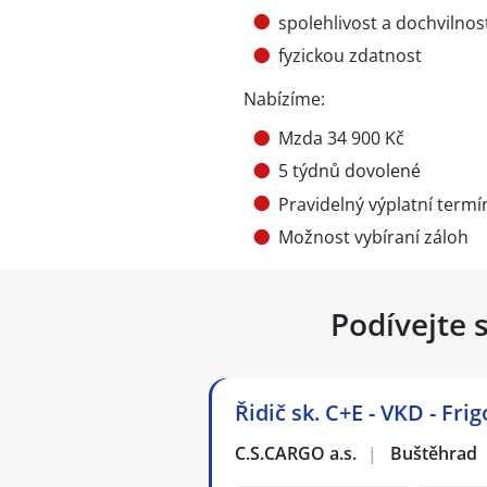
spolehlivost a dochvilnos
fyzickou zdatnost
Nabízíme:
Mzda 34 900 Kč
5 týdnů dovolené
Pravidelný výplatní termí
Možnost vybíraní záloh
Podívejte 
Řidič sk. C+E - VKD - Fr
C.S.CARGO a.s.
|
Buštěhrad