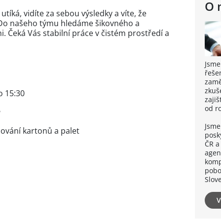
O 
utíká, vidíte za sebou výsledky a víte, že
 Do našeho týmu hledáme šikovného a
i. Čeká Vás stabilní práce v čistém prostředí a
Jsme
řeše
zaměs
zkuš
o 15:30
zaji
od r
?
Jsme
pování kartonů a palet
posk
ČR a
agen
komp
pobo
Slov
V