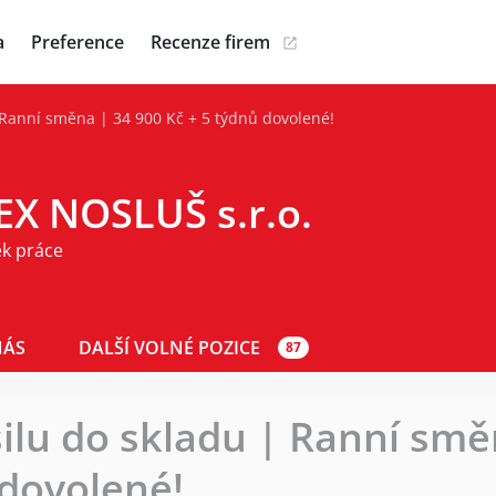
a
Preference
Recenze firem
Ranní směna | 34 900 Kč + 5 týdnů dovolené!
EX NOSLUŠ s.r.o.
ek práce
NÁS
DALŠÍ VOLNÉ POZICE
87
lu do skladu | Ranní smě
 dovolené!