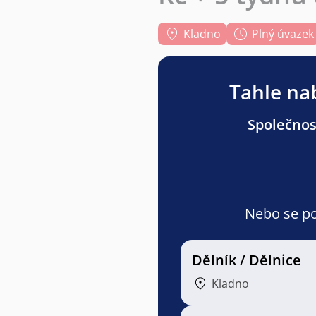
Kladno
Plný úvazek
Tahle nab
Společnost
Nebo se pod
Dělník / Dělnice
Kladno