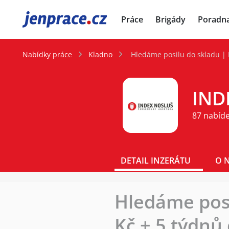
JenPráce.cz
Práce
Brigády
Poradn
Nabídky práce
Kladno
Hledáme posilu do skladu | 
IND
87 nabíd
DETAIL INZERÁTU
O 
Hledáme posi
Kč + 5 týdnů