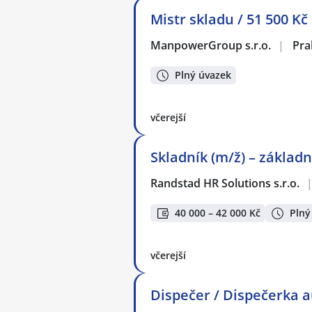
Mistr skladu / 51 500 Kč
ManpowerGroup s.r.o.
|
Pra
Plný úvazek
včerejší
Skladník (m/ž) – základn
Randstad HR Solutions s.r.o.
40 000 – 42 000 Kč
Plný
včerejší
Dispečer / Dispečerka 