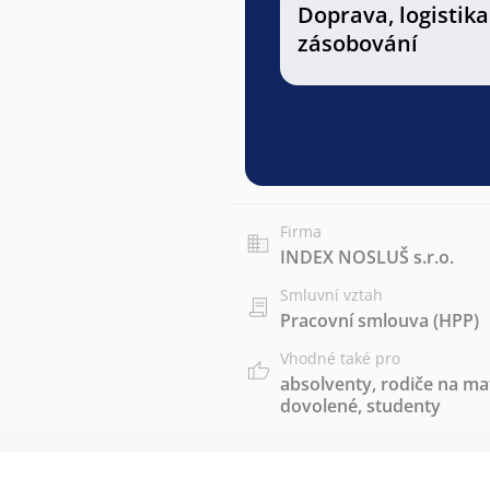
Doprava, logistika
zásobování
Firma
INDEX NOSLUŠ s.r.o.
Smluvní vztah
Pracovní smlouva (HPP)
Vhodné také pro
absolventy
,
rodiče na ma
dovolené
,
studenty