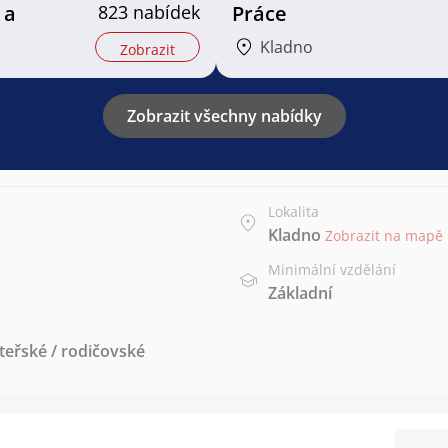
 a
823 nabídek
Práce
Kladno
Zobrazit
Zobrazit všechny nabídky
Lokalita
Kladno
Zobrazit na mapě
Minimální vzdělání
Základní
teřské / rodičovské