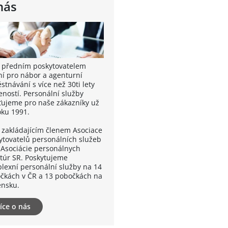
nás
 předním poskytovatelem
ní pro nábor a agenturní
tnávání s více než 30ti lety
eností. Personální služby
šťujeme pro naše zákazníky už
oku 1991.
 zakládajícím členem Asociace
ytovatelů personálních služeb
 Asociácie personálnych
túr SR. Poskytujeme
lexní personální služby na 14
čkách v ČR a 13 pobočkách na
ensku.
íce o nás