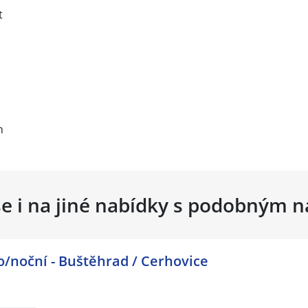
t
n
se i na jiné nabídky s podobným 
igo/noční - Buštěhrad / Cerhovice