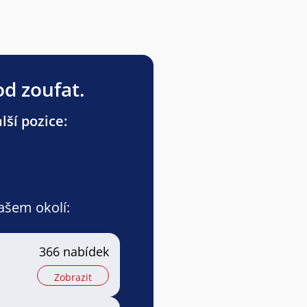
od zoufat.
lší pozice:
vašem okolí:
366 nabídek
Zobrazit