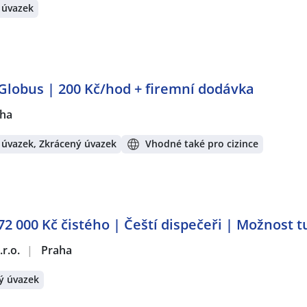
 úvazek
Globus | 200 Kč/hod + firemní dodávka
ha
 úvazek, Zkrácený úvazek
Vhodné také pro cizince
2 000 Kč čistého | Čeští dispečeři | Možnost 
r.o.
|
Praha
ý úvazek