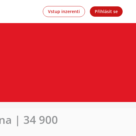
Vstup inzerenti
Přihlásit se
na | 34 900