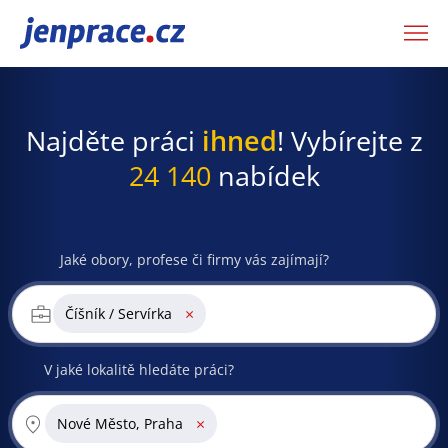
JenPráce.cz
Najděte práci
ihned
! Vybírejte z
24 140
nabídek
Jaké obory, profese či firmy vás zajímají?
×
Číšník / Servírka
V jaké lokalitě hledáte práci?
×
Nové Město, Praha