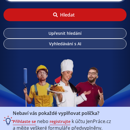
Hledat
Upřesnit hledání
Vyhledávání s AI
Nebaví vás pokaždé vyplňovat políčka?
nebo
k účtu
JenPráce.cz
Přihlaste se
registrujte
a mějte veškeré
formuláře předvyplněny.