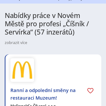
Nabídky práce v Novém
Městě pro profesi „Číšník /
Servírka“ (57 inzerátů)
zobrazit více
Charakteristika města a jeho instituce: Nové Město,
jedno z historických pražských městských obvodů,
má bohatou historii a je známé svými kulturními
památkami a institucemi. Jednou z klíčových institucí
je Karlova univerzita, jedna z nejstarších univerzit ve
střední Evropě. Nové Město je také známé svými
historickými budovami, jako je Národní muzeum, a
kulturními akcemi, které obohacují kulturní scénu
Nového Města.
Ranní a odpolední směny na
restauraci Muzeum!
Politická a správní struktura: Nové Město je jedním z
McDonald`s ČR spol. s r.o.