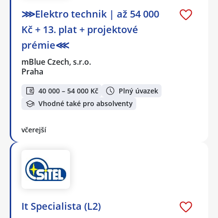
⋙Elektro technik | až 54 000
Kč + 13. plat + projektové
prémie⋘
mBlue Czech, s.r.o.
Praha
40 000 – 54 000 Kč
Plný úvazek
Vhodné také pro absolventy
včerejší
It Specialista (L2)