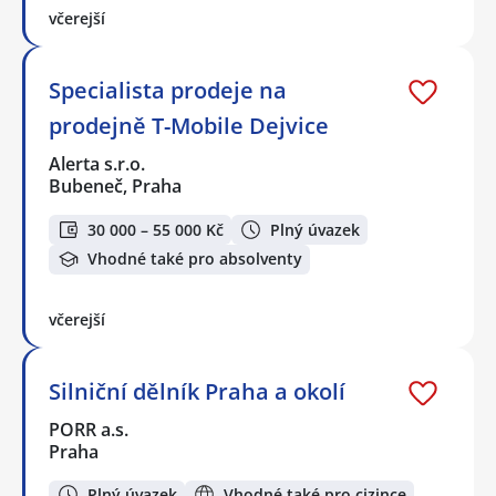
včerejší
Specialista prodeje na
prodejně T-Mobile Dejvice
Alerta s.r.o.
Bubeneč, Praha
30 000 – 55 000 Kč
Plný úvazek
Vhodné také pro absolventy
včerejší
Silniční dělník Praha a okolí
PORR a.s.
Praha
Plný úvazek
Vhodné také pro cizince