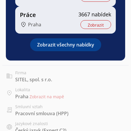
Práce
3667 nabídek
Praha
Zobrazit
Zobrazit všechny nabídky
Firma
SITEL, spol. s r.o.
Lokalita
Praha
Zobrazit na mapě
Smluvní vztah
Pracovní smlouva (HPP)
Jazykové znalosti
Český jazyk
(Expert C2)