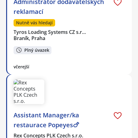
Administrátor dodavatelských
reklamací
Nutně vás hledají
Tyros Loading Systems CZ s.r…
Braník, Praha
Plný úvazek
včerejší
Assistant Manager/ka
restaurace Popeyes🍗
Rex Concepts PLK Czech s.r.o.