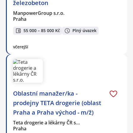
železobeton
ManpowerGroup s.r.o.
Praha
55 000 – 85 000 Kč
Plný úvazek
včerejší
Oblastní manažer/ka -
prodejny TETA drogerie (oblast
Praha a Praha východ - m/ž)
Teta drogerie a lékárny ČR s…
Praha