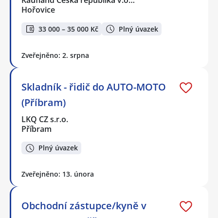
Kaufland Česká republika v.o…
Hořovice
33 000 – 35 000 Kč
Plný úvazek
Zveřejněno: 2. srpna
Skladník - řidič do AUTO-MOTO
(Příbram)
LKQ CZ s.r.o.
Příbram
Plný úvazek
Zveřejněno: 13. února
Obchodní zástupce/kyně v