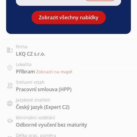
Zobrazit všechny nabídky
Firma
LKQ CZ s.r.o.
Lokalita
Příbram
Zobrazit na mapě
Smluvní vztah
Pracovní smlouva (HPP)
Jazykové znalosti
Český jazyk
(Expert C2)
Minimální vzdělání
Odborné vyučení bez maturity
Délka prac. poměru