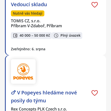
Vedoucí skladu
Nutně vás hledají
TOMIS CZ, s.r.o.
Příbram V-Zdaboř, Příbram
40 000 – 50 000 Kč
Plný úvazek
Zveřejněno: 6. srpna
🍗 V Popeyes hledáme nové
posily do týmu
Rex Concepts PLK Czech s.r.o.