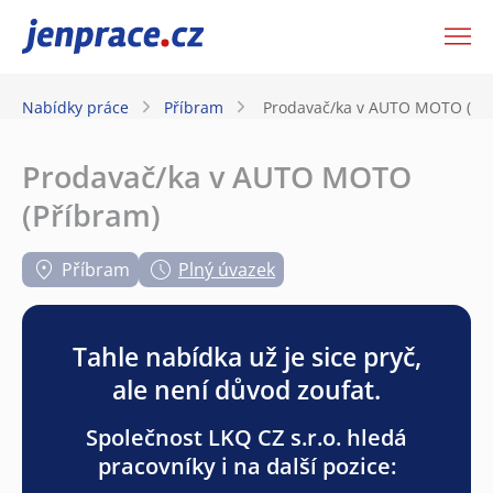
JenPráce.cz
Nabídky práce
Příbram
Prodavač/ka v AUTO MOTO (Př
Prodavač/ka v AUTO MOTO
(Příbram)
Příbram
Plný úvazek
Tahle nabídka už je sice pryč,
ale není důvod zoufat.
Společnost LKQ CZ s.r.o. hledá
pracovníky i na další pozice: