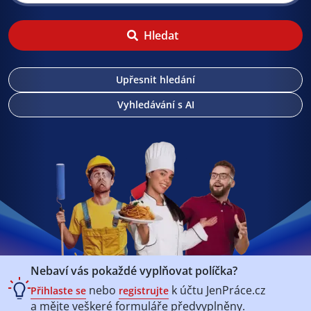
Hledat
Upřesnit hledání
Vyhledávání s AI
Nebaví vás pokaždé vyplňovat políčka?
nebo
k účtu
JenPráce.cz
Přihlaste se
registrujte
a mějte veškeré
formuláře předvyplněny.