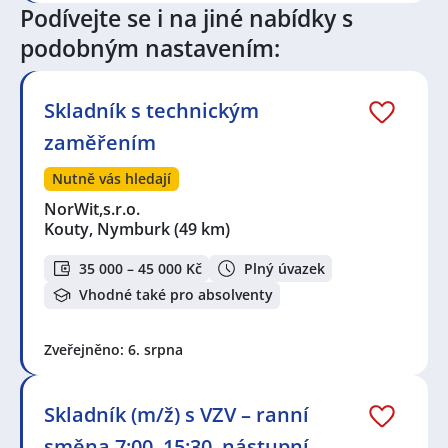
Podívejte se i na jiné nabídky s
podobným nastavením:
Skladník s technickým
zaměřením
Nutně vás hledají
NorWit,s.r.o.
Kouty, Nymburk
(49 km)
35 000 – 45 000 Kč
Plný úvazek
Vhodné také pro absolventy
Zveřejněno: 6. srpna
Skladník (m/ž) s VZV – ranní
směna 7:00–15:30, nástupní