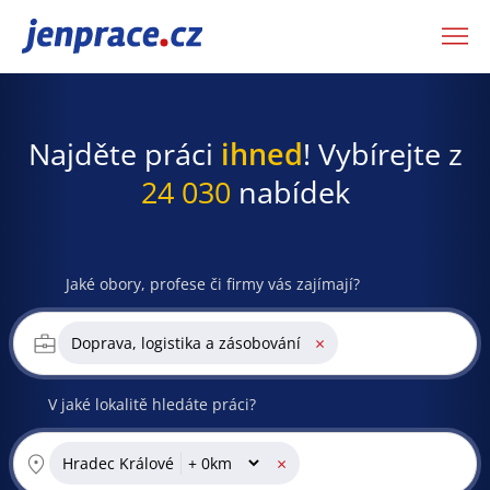
JenPráce.cz
Najděte práci
ihned
! Vybírejte z
24 030
nabídek
Jaké obory, profese či firmy vás zajímají?
×
Doprava, logistika a zásobování
V jaké lokalitě hledáte práci?
×
Hradec Králové