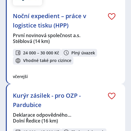
Noční expedient – práce v
logistice tisku (HPP)
První novinová společnost a.s.
Stéblová
(14 km)
24 000 – 30 000 Kč
Plný úvazek
Vhodné také pro cizince
včerejší
Kurýr zásilek - pro OZP -
Pardubice
Deklarace odpovědného…
Dolní Ředice
(16 km)