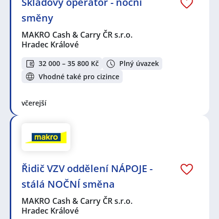
Skladový operátor - noční
směny
MAKRO Cash & Carry ČR s.r.o.
Hradec Králové
32 000 – 35 800 Kč
Plný úvazek
Vhodné také pro cizince
včerejší
Řidič VZV oddělení NÁPOJE -
stálá NOČNÍ směna
MAKRO Cash & Carry ČR s.r.o.
Hradec Králové