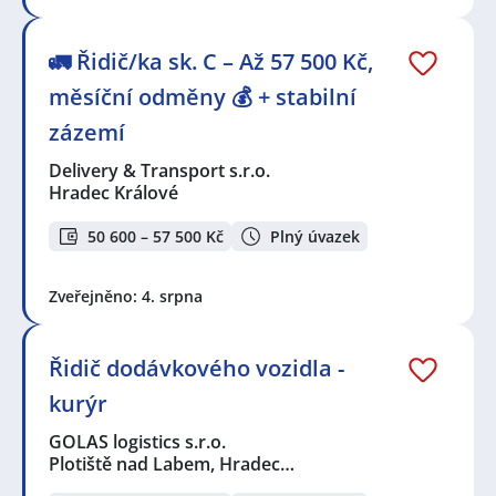
🚛 Řidič/ka sk. C – Až 57 500 Kč,
měsíční odměny 💰 + stabilní
zázemí
Delivery & Transport s.r.o.
Hradec Králové
50 600 – 57 500 Kč
Plný úvazek
Zveřejněno: 4. srpna
Řidič dodávkového vozidla -
kurýr
GOLAS logistics s.r.o.
Plotiště nad Labem, Hradec…