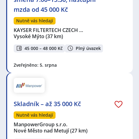
mzda od 45 000 Kč
Nutně vás hledají
KAYSER FILTERTECH CZECH …
Vysoké Mýto
(37 km)
45 000 – 48 000 Kč
Plný úvazek
Zveřejněno: 5. srpna
Skladník – až 35 000 Kč
Nutně vás hledají
ManpowerGroup s.r.o.
Nové Město nad Metují
(27 km)