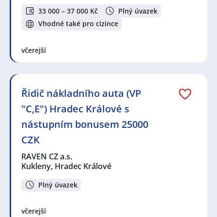
33 000 – 37 000 Kč
Plný úvazek
Vhodné také pro cizince
včerejší
Řidič nákladního auta (VP
"C,E") Hradec Králové s
nástupním bonusem 25000
CZK
RAVEN CZ a.s.
Kukleny, Hradec Králové
Plný úvazek
včerejší