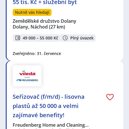
55 tis. Kč + služební byt
Nutně vás hledají
Zemědělské družstvo Dolany
Dolany, Náchod
(27 km)
49 000 – 55 000 Kč
Plný úvazek
Zveřejněno: 31. července
Seřizovač (f/m/d) - lisovna
plastů až 50 000 a velmi
zajímavé benefity!
Freudenberg Home and Cleaning…