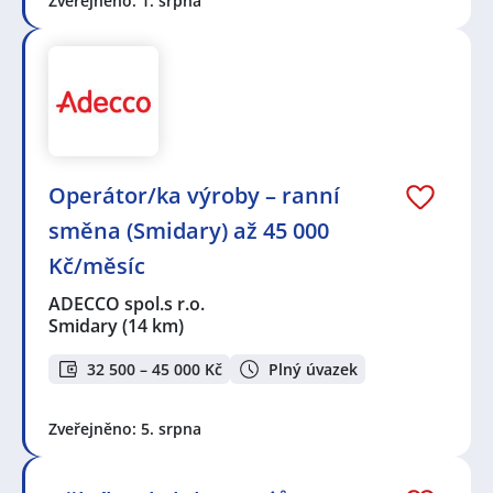
Zveřejněno: 1. srpna
Operátor/ka výroby – ranní
směna (Smidary) až 45 000
Kč/měsíc
ADECCO spol.s r.o.
Smidary
(14 km)
32 500 – 45 000 Kč
Plný úvazek
Zveřejněno: 5. srpna