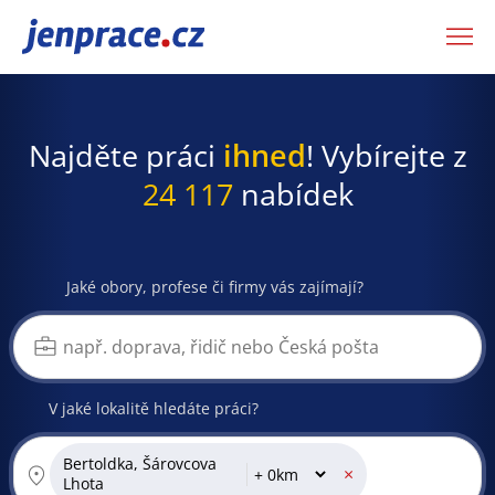
JenPráce.cz
Najděte práci
ihned
! Vybírejte z
24 117
nabídek
Jaké obory, profese či firmy vás zajímají?
V jaké lokalitě hledáte práci?
Bertoldka, Šárovcova
×
Lhota