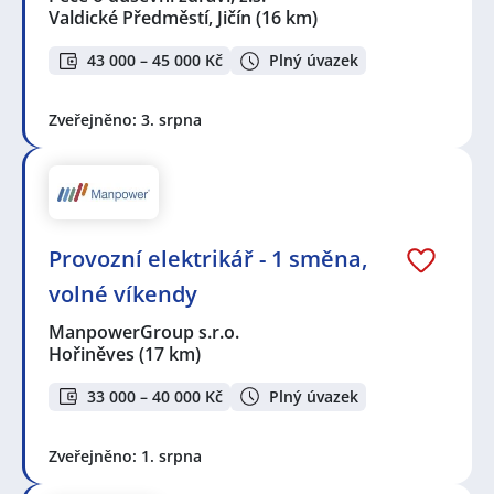
Valdické Předměstí, Jičín
(16 km)
43 000 – 45 000 Kč
Plný úvazek
Zveřejněno: 3. srpna
Provozní elektrikář - 1 směna,
volné víkendy
ManpowerGroup s.r.o.
Hořiněves
(17 km)
33 000 – 40 000 Kč
Plný úvazek
Zveřejněno: 1. srpna