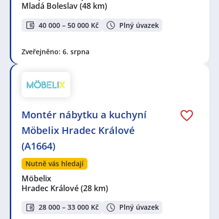
Mladá Boleslav
(48 km)
40 000 – 50 000 Kč
Plný úvazek
Zveřejněno: 6. srpna
Montér nábytku a kuchyní
Möbelix Hradec Králové
(A1664)
Nutně vás hledají
Möbelix
Hradec Králové
(28 km)
28 000 – 33 000 Kč
Plný úvazek