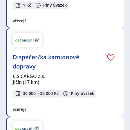
1 Kč
Plný úvazek
včerejší
Dispečer/ka kamionové
dopravy
C.S.CARGO a.s.
Jičín
(17 km)
30 000 – 32 000 Kč
Plný úvazek
včerejší