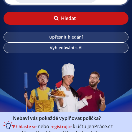
Hledat
Upřesnit hledání
Vyhledávání s AI
Nebaví vás pokaždé vyplňovat políčka?
nebo
k účtu
JenPráce.cz
Přihlaste se
registrujte