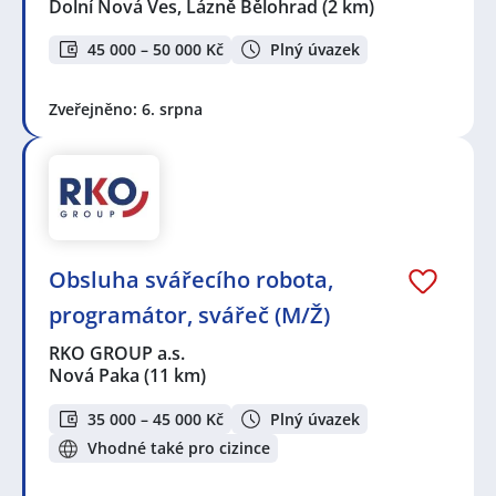
Dolní Nová Ves, Lázně Bělohrad
(2 km)
45 000 – 50 000 Kč
Plný úvazek
Zveřejněno: 6. srpna
Obsluha svářecího robota,
programátor, svářeč (M/Ž)
RKO GROUP a.s.
Nová Paka
(11 km)
35 000 – 45 000 Kč
Plný úvazek
Vhodné také pro cizince