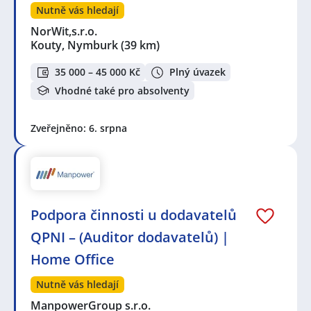
Nutně vás hledají
NorWit,s.r.o.
Kouty, Nymburk
(39 km)
35 000 – 45 000 Kč
Plný úvazek
Vhodné také pro absolventy
Zveřejněno: 6. srpna
Podpora činnosti u dodavatelů
QPNI – (Auditor dodavatelů) |
Home Office
Nutně vás hledají
ManpowerGroup s.r.o.