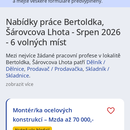
a mějte veškeré
formuláře předvyplněny.
Nabídky práce Bertoldka,
Šárovcova Lhota - Srpen 2026
- 6 volných míst
Mezi nejvíce žádané pracovní profese v lokalitě
Bertoldka, Šárovcova Lhota patří
Dělník /
Dělnice
,
Prodavač / Prodavačka
,
Skladník /
Skladnice
.
zobrazit více
Na
JenPráce.cz
naleznete širokou nabídku pravidelně
aktualizovaných a doplňovaných inzerátů
práce
i
brigády
. Najdete zde široké množství různých oborů
a profesí, o které mají firmy aktuálně největší zájem a
Montér/ka ocelových
je pro ně velmi podstatné obsadit pracovní pozici v co
konstrukcí – Mzda až 70 000,-
nejkratším možném termínu. Mezi takové profese
patří nyní nejvíce
kuchař / kuchařka
,
řidič / řidička
,
Nutně vás hledají