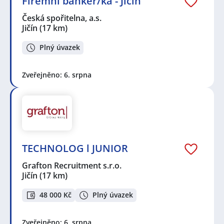
Firemní bankéř/ka - Jičín
Česká spořitelna, a.s.
Jičín
(17 km)
Plný úvazek
Zveřejněno: 6. srpna
TECHNOLOG l JUNIOR
Grafton Recruitment s.r.o.
Jičín
(17 km)
48 000 Kč
Plný úvazek
Zveřejněno: 6. srpna