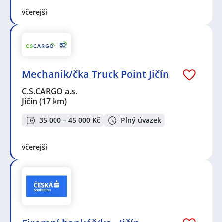
včerejší
Mechanik/čka Truck Point Jičín
C.S.CARGO a.s.
Jičín
(17 km)
35 000 – 45 000 Kč
Plný úvazek
včerejší