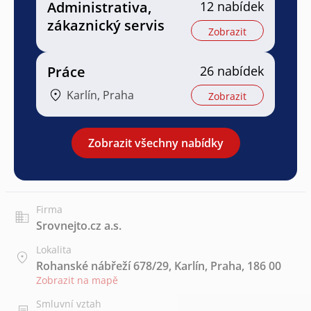
Administrativa,
12 nabídek
zákaznický servis
Zobrazit
Práce
26 nabídek
Karlín, Praha
Zobrazit
Zobrazit všechny nabídky
Firma
Srovnejto.cz a.s.
Lokalita
Rohanské nábřeží 678/29, Karlín, Praha, 186 00
Zobrazit na mapě
Smluvní vztah