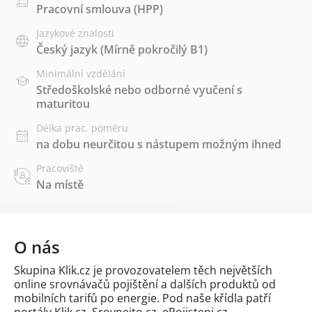
Pracovní smlouva (HPP)
Jazykové znalosti
Český jazyk
(Mírně pokročilý B1)
Minimální vzdělání
Středoškolské nebo odborné vyučení s
maturitou
Délka prac. poměru
na dobu neurčitou s nástupem možným ihned
Pracoviště
Na místě
O nás
Skupina Klik.cz je provozovatelem těch největších
online srovnávačů pojištění a dalších produktů od
mobilních tarifů po energie. Pod naše křídla patří
portály Klik.cz, Srovnejto.cz, ePojisteni.cz,