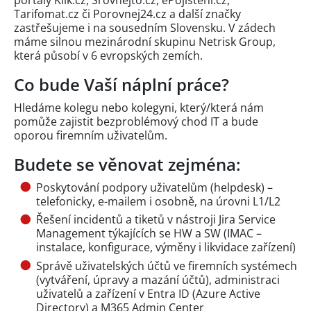
Tarifomat.cz či Porovnej24.cz a další značky
zastřešujeme i na sousedním Slovensku. V zádech
máme silnou mezinárodní skupinu Netrisk Group,
která působí v 6 evropských zemích.
Co bude Vaší náplní práce?
Hledáme kolegu nebo kolegyni, který/která nám
pomůže zajistit bezproblémový chod IT a bude
oporou firemním uživatelům.
Budete se věnovat zejména:
Poskytování podpory uživatelům (helpdesk) –
telefonicky, e-mailem i osobně, na úrovni L1/L2
Řešení incidentů a tiketů v nástroji Jira Service
Management týkajících se HW a SW (IMAC –
instalace, konfigurace, výměny i likvidace zařízení)
Správě uživatelských účtů ve firemních systémech
(vytváření, úpravy a mazání účtů), administraci
uživatelů a zařízení v Entra ID (Azure Active
Directory) a M365 Admin Center