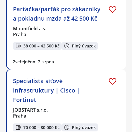
Parťačka/parťák pro zákazníky
a pokladnu mzda až 42 500 Kč
Mountfield a.s.
Praha
38 000 – 42 500 Kč
Plný úvazek
Zveřejněno: 7. srpna
Specialista síťové
infrastruktury | Cisco |
Fortinet
JOBSTART s.r.o.
Praha
70 000 – 80 000 Kč
Plný úvazek