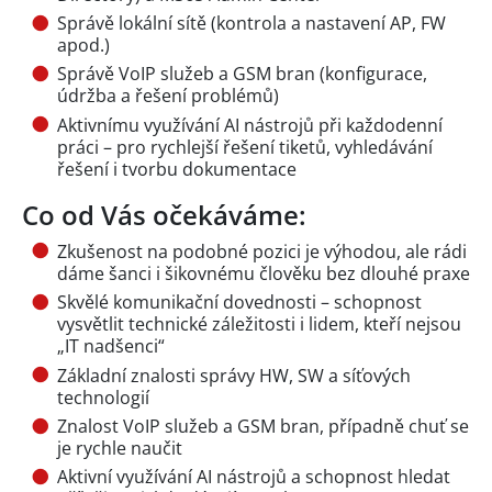
Správě lokální sítě (kontrola a nastavení AP, FW
apod.)
Správě VoIP služeb a GSM bran (konfigurace,
údržba a řešení problémů)
Aktivnímu využívání AI nástrojů při každodenní
práci – pro rychlejší řešení tiketů, vyhledávání
řešení i tvorbu dokumentace
Co od Vás očekáváme:
Zkušenost na podobné pozici je výhodou, ale rádi
dáme šanci i šikovnému člověku bez dlouhé praxe
Skvělé komunikační dovednosti – schopnost
vysvětlit technické záležitosti i lidem, kteří nejsou
„IT nadšenci“
Základní znalosti správy HW, SW a síťových
technologií
Znalost VoIP služeb a GSM bran, případně chuť se
je rychle naučit
Aktivní využívání AI nástrojů a schopnost hledat