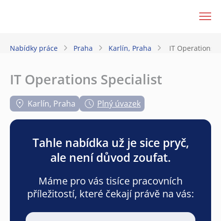
JenPráce.cz
Nabídky práce
Praha
Karlín, Praha
IT Operations S
IT Operations Specialist
Karlín, Praha
Plný úvazek
Tahle nabídka už je sice pryč,
ale není důvod zoufat.
Máme pro vás tisíce pracovních
příležitostí, které čekají právě na vás: