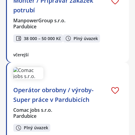
Montér / Přípravář zakázek
potrubí
ManpowerGroup s.r.o.
Pardubice
38 000 – 50 000 Kč
Plný úvazek
včerejší
Operátor obrobny / výroby-
Super práce v Pardubicích
Comac jobs s.r.o.
Pardubice
Plný úvazek