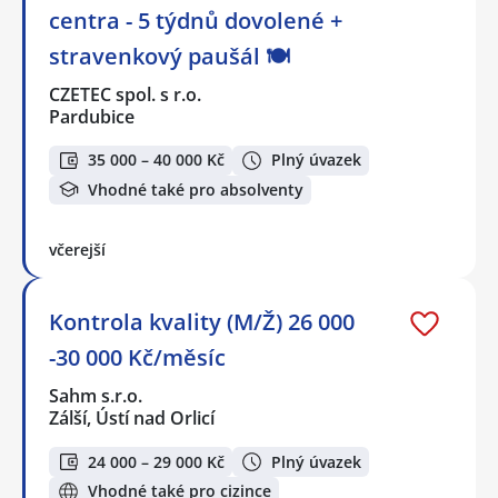
centra - 5 týdnů dovolené +
stravenkový paušál 🍽️
CZETEC spol. s r.o.
Pardubice
35 000 – 40 000 Kč
Plný úvazek
Vhodné také pro absolventy
včerejší
Kontrola kvality (M/Ž) 26 000
-30 000 Kč/měsíc
Sahm s.r.o.
Zálší, Ústí nad Orlicí
24 000 – 29 000 Kč
Plný úvazek
Vhodné také pro cizince