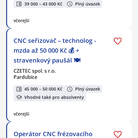
39 000 – 43 000 Kč
Plný úvazek
včerejší
CNC seřizovač – technolog -
mzda až 50 000 Kč 💰 +
stravenkový paušál 🍽️
CZETEC spol. s r.o.
Pardubice
45 000 – 50 000 Kč
Plný úvazek
Vhodné také pro absolventy
včerejší
Operátor CNC frézovacího