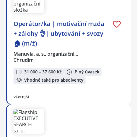
Operátor/ka | motivační mzda
+ zálohy 👌| ubytování + svozy
🏠 (m/ž)
Manuvia, a. s., organizační…
Chrudim
31 000 – 37 600 Kč
Plný úvazek
Vhodné také pro absolventy
včerejší