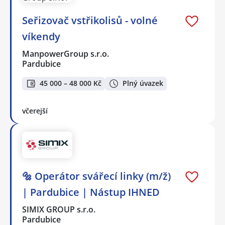
Seřizovač vstřikolisů - volné
víkendy
ManpowerGroup s.r.o.
Pardubice
45 000 – 48 000 Kč
Plný úvazek
včerejší
🔩 Operátor svářecí linky (m/ž)
| Pardubice | Nástup IHNED
SIMIX GROUP s.r.o.
Pardubice