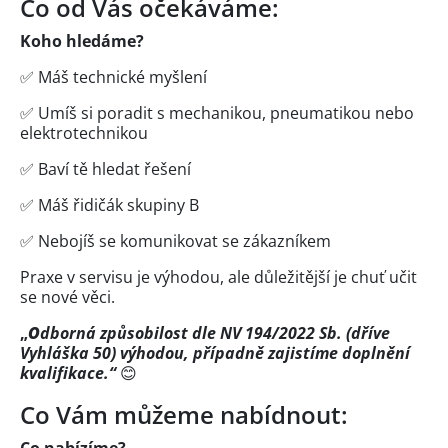
Co od Vás očekáváme:
Koho hledáme?
✅ Máš technické myšlení
✅ Umíš si poradit s mechanikou, pneumatikou nebo
elektrotechnikou
✅ Baví tě hledat řešení
✅ Máš řidičák skupiny B
✅ Nebojíš se komunikovat se zákazníkem
Praxe v servisu je výhodou, ale důležitější je chuť učit
se nové věci.
„
O
dborná způsobilost dle NV 194/2022 Sb. (dříve
Vyhláška 50) výhodou, případně zajistíme doplnění
kvalifikace.“
😊
Co Vám můžeme nabídnout:
Co nabízíme?