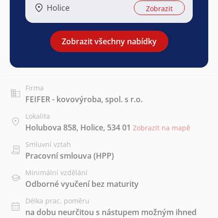
Holice
Zobrazit
Zobrazit všechny nabídky
Firma
FEIFER - kovovýroba, spol. s r.o.
Lokalita
Holubova 858, Holice, 534 01
Zobrazit na mapě
Smluvní vztah
Pracovní smlouva (HPP)
Minimální vzdělání
Odborné vyučení bez maturity
Délka prac. poměru
na dobu neurčitou s nástupem možným ihned