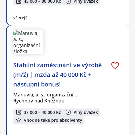
45 000 – 80 000 Kč
Plný úvazek
včerejší
Stabilní zaměstnání ve výrobě
(m/ž) | mzda až 40 000 Kč +
nástupní bonus!
Manuvia, a. s., organizační…
Rychnov nad Kněžnou
37 000 – 40 000 Kč
Plný úvazek
Vhodné také pro absolventy