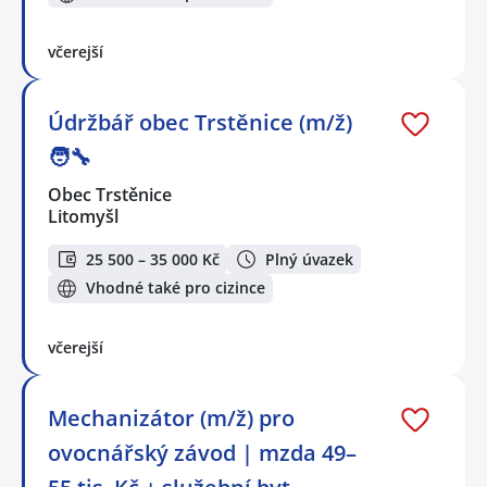
včerejší
Údržbář obec Trstěnice (m/ž)
🧑‍🔧
Obec Trstěnice
Litomyšl
25 500 – 35 000 Kč
Plný úvazek
Vhodné také pro cizince
včerejší
Mechanizátor (m/ž) pro
ovocnářský závod | mzda 49–