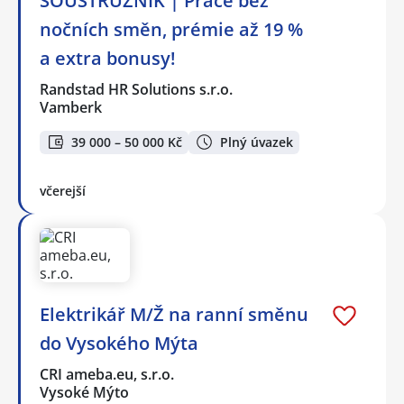
SOUSTRUŽNÍK | Práce bez
nočních směn, prémie až 19 %
a extra bonusy!
Randstad HR Solutions s.r.o.
Vamberk
39 000 – 50 000 Kč
Plný úvazek
včerejší
Elektrikář M/Ž na ranní směnu
do Vysokého Mýta
CRI ameba.eu, s.r.o.
Vysoké Mýto