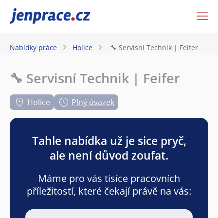
JenPráce.cz
Nabídky práce
Holice
🔧 Servisní Technik | Feifer
🔧 Servisní Technik | Feifer
Holice
Plný úvazek
Tahle nabídka už je sice pryč,
ale není důvod zoufat.
Máme pro vás tisíce pracovních
příležitostí, které čekají právě na vás: