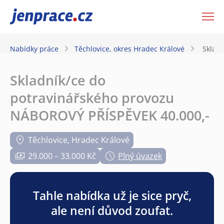
JenPráce.cz
Nabídky práce
Těchlovice, okres Hradec Králové
Sklad
Skladník/ce do
potravinářského provozu
NÁBOROVÝ PŘÍSPĚVEK 40.000,-
Těchlovice, Hradec Králové
29.000 – 33.000 Kč
Plný úvazek
Tahle nabídka už je sice pryč,
ale není důvod zoufat.