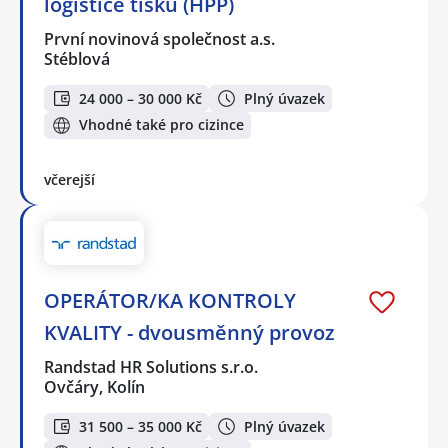
logistice tisku (HPP)
První novinová společnost a.s.
Stéblová
24 000 – 30 000 Kč
Plný úvazek
Vhodné také pro cizince
včerejší
OPERÁTOR/KA KONTROLY
KVALITY - dvousměnný provoz
Randstad HR Solutions s.r.o.
Ovčáry, Kolín
31 500 – 35 000 Kč
Plný úvazek