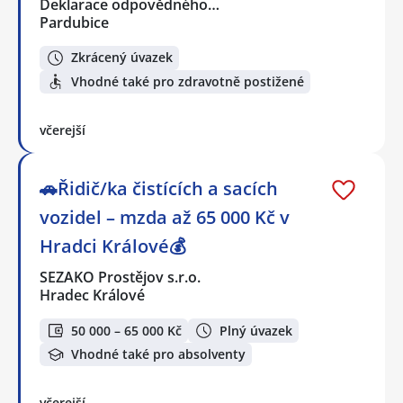
Deklarace odpovědného…
Pardubice
Zkrácený úvazek
Vhodné také pro zdravotně postižené
včerejší
🚗Řidič/ka čistících a sacích
vozidel – mzda až 65 000 Kč v
Hradci Králové💰
SEZAKO Prostějov s.r.o.
Hradec Králové
50 000 – 65 000 Kč
Plný úvazek
Vhodné také pro absolventy
včerejší