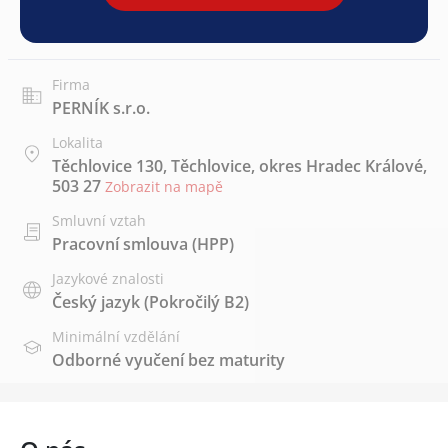
Firma
PERNÍK s.r.o.
Lokalita
Těchlovice 130, Těchlovice, okres Hradec Králové,
503 27
Zobrazit na mapě
Smluvní vztah
Pracovní smlouva (HPP)
Jazykové znalosti
Český jazyk
(Pokročilý B2)
Minimální vzdělání
Odborné vyučení bez maturity