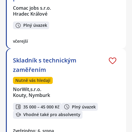
Comac jobs s.r.o.
Hradec Králové
Plný úvazek
včerejší
Skladník s technickým
zaměřením
Nutně vás hledají
NorWit,s.r.o.
Kouty, Nymburk
35 000 – 45 000 Kč
Plný úvazek
Vhodné také pro absolventy
Zveřejněno: 6. srpna