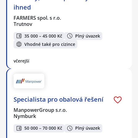
ihned
FARMERS spol. s r.o.
Trutnov
35 000 – 45 000 Kč
Plný úvazek
Vhodné také pro cizince
včerejší
Specialista pro obalová řešení
ManpowerGroup s.r.o.
Nymburk
50 000 – 70 000 Kč
Plný úvazek