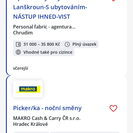
Lanškroun-S ubytováním-
NÁSTUP IHNED-VIST
Personal fabric - agentura…
Chrudim
31 000 – 35 800 Kč
Plný úvazek
Vhodné také pro cizince
včerejší
Picker/ka - noční směny
MAKRO Cash & Carry ČR s.r.o.
Hradec Králové