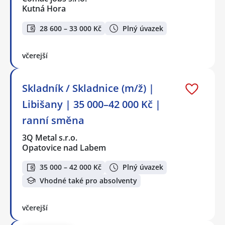
Kutná Hora
28 600 – 33 000 Kč
Plný úvazek
včerejší
Skladník / Skladnice (m/ž) |
Libišany | 35 000–42 000 Kč |
ranní směna
3Q Metal s.r.o.
Opatovice nad Labem
35 000 – 42 000 Kč
Plný úvazek
Vhodné také pro absolventy
včerejší