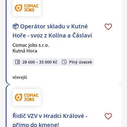
📦 Operátor skladu v Kutné
Hoře - svoz z Kolína a Čáslavi
Comac jobs s.r.o.
Kutná Hora
28 600 – 33 000 Kč
Plný úvazek
včerejší
Řidič VZV v Hradci Králové -
přímo do kmene!