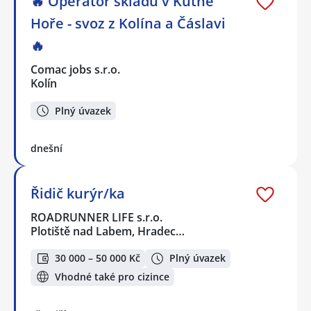
🔥 Operátor skladu v Kutné
Hoře - svoz z Kolína a Čáslavi
🔥
Comac jobs s.r.o.
Kolín
Plný úvazek
dnešní
Řidič kurýr/ka
ROADRUNNER LIFE s.r.o.
Plotiště nad Labem, Hradec…
30 000 – 50 000 Kč
Plný úvazek
Vhodné také pro cizince