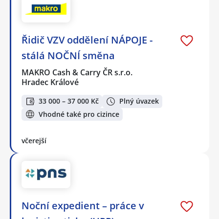
Řidič VZV oddělení NÁPOJE -
stálá NOČNÍ směna
MAKRO Cash & Carry ČR s.r.o.
Hradec Králové
33 000 – 37 000 Kč
Plný úvazek
Vhodné také pro cizince
včerejší
Noční expedient – práce v