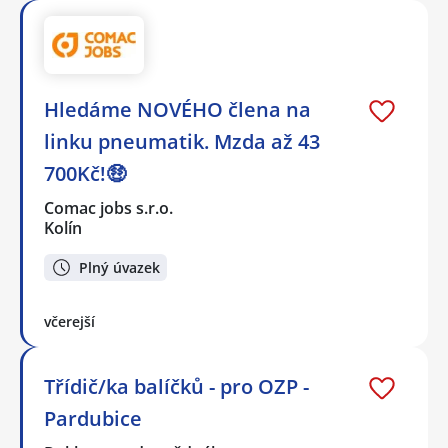
Hledáme NOVÉHO člena na
linku pneumatik. Mzda až 43
700Kč!🤑
Comac jobs s.r.o.
Kolín
Plný úvazek
včerejší
Třídič/ka balíčků - pro OZP -
Pardubice