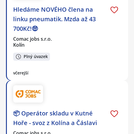
Hledáme NOVÉHO člena na
linku pneumatik. Mzda až 43
700Kč!🤑
Comac jobs s.r.o.
Kolín
Plný úvazek
včerejší
📦 Operátor skladu v Kutné
Hoře - svoz z Kolína a Čáslavi
Comac jobs s.r.o.