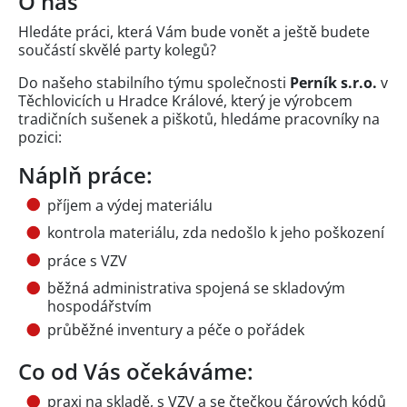
O nás
Hledáte práci, která Vám bude vonět a ještě budete
součástí skvělé party kolegů?
Do našeho stabilního týmu společnosti
Perník s.r.o.
v
Těchlovicích u Hradce Králové, který je výrobcem
tradičních sušenek a piškotů, hledáme pracovníky na
pozici:
Náplň práce:
příjem a výdej materiálu
kontrola materiálu, zda nedošlo k jeho poškození
práce s VZV
běžná administrativa spojená se skladovým
hospodářstvím
průběžné inventury a péče o pořádek
Co od Vás očekáváme:
praxi na skladě, s VZV a se čtečkou čárových kódů