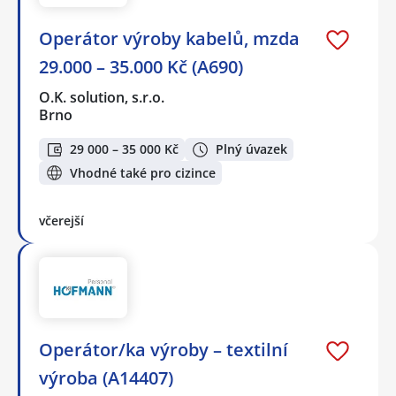
Operátor výroby kabelů, mzda
29.000 – 35.000 Kč (A690)
O.K. solution, s.r.o.
Brno
29 000 – 35 000 Kč
Plný úvazek
Vhodné také pro cizince
včerejší
Operátor/ka výroby – textilní
výroba (A14407)