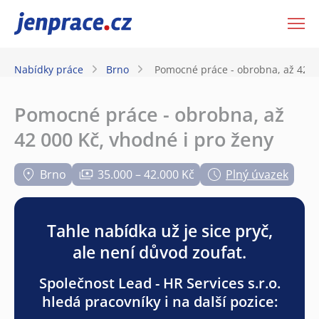
JenPráce.cz
Nabídky práce
Brno
Pomocné práce - obrobna, až 42 00
Pomocné práce - obrobna, až
42 000 Kč, vhodné i pro ženy
Brno
35.000 – 42.000 Kč
Plný úvazek
Tahle nabídka už je sice pryč,
ale není důvod zoufat.
Společnost Lead - HR Services s.r.o.
hledá pracovníky i na další pozice: