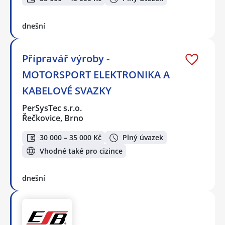
dnešní
Přípravář výroby -
MOTORSPORT ELEKTRONIKA A
KABELOVÉ SVAZKY
PerSysTec s.r.o.
Řečkovice, Brno
30 000 – 35 000 Kč
Plný úvazek
Vhodné také pro cizince
dnešní