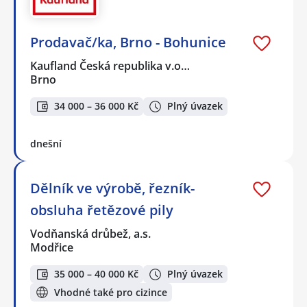
Prodavač/ka, Brno - Bohunice
Kaufland Česká republika v.o…
Brno
34 000 – 36 000 Kč
Plný úvazek
dnešní
Dělník ve výrobě, řezník-
obsluha řetězové pily
Vodňanská drůbež, a.s.
Modřice
35 000 – 40 000 Kč
Plný úvazek
Vhodné také pro cizince