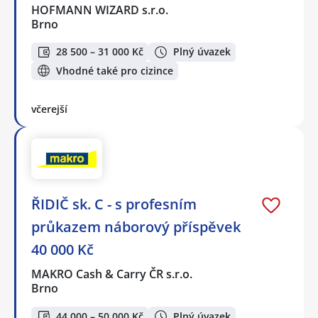
HOFMANN WIZARD s.r.o.
Brno
28 500 – 31 000 Kč
Plný úvazek
Vhodné také pro cizince
včerejší
ŘIDIČ sk. C - s profesním
průkazem náborový příspěvek
40 000 Kč
MAKRO Cash & Carry ČR s.r.o.
Brno
44 000 – 50 000 Kč
Plný úvazek