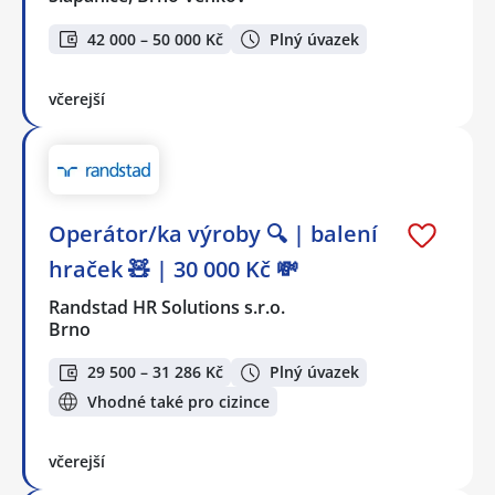
42 000 – 50 000 Kč
Plný úvazek
včerejší
Operátor/ka výroby 🔍 | balení
hraček 🧸 | 30 000 Kč 💸
Randstad HR Solutions s.r.o.
Brno
29 500 – 31 286 Kč
Plný úvazek
Vhodné také pro cizince
včerejší