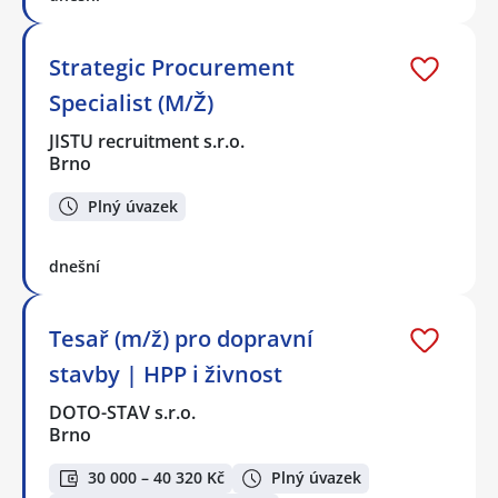
Strategic Procurement
Specialist (M/Ž)
JISTU recruitment s.r.o.
Brno
Plný úvazek
dnešní
Tesař (m/ž) pro dopravní
stavby | HPP i živnost
DOTO-STAV s.r.o.
Brno
30 000 – 40 320 Kč
Plný úvazek