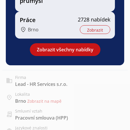
průmysl
Práce
2728 nabídek
Brno
Zobrazit
Zobrazit všechny nabídky
Firma
Lead - HR Services s.r.o.
Lokalita
Brno
Zobrazit na mapě
Smluvní vztah
Pracovní smlouva (HPP)
Jazykové znalosti