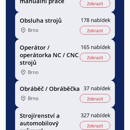
manuální práce
Zobrazit
Obsluha strojů
178 nabídek
Brno
Zobrazit
Operátor /
165 nabídek
operátorka NC / CNC
Zobrazit
strojů
Brno
Obráběč / Obráběčka
37 nabídek
Brno
Zobrazit
Strojírenství a
327 nabídek
automobilový
Zobrazit