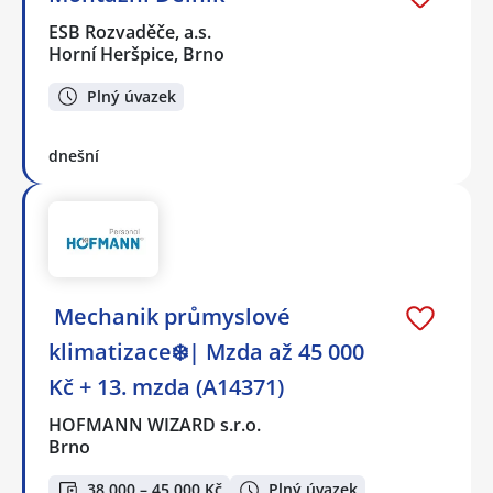
ESB Rozvaděče, a.s.
Horní Heršpice, Brno
Plný úvazek
dnešní
️ Mechanik průmyslové
klimatizace❄️| Mzda až 45 000
Kč + 13. mzda (A14371)
HOFMANN WIZARD s.r.o.
Brno
38 000 – 45 000 Kč
Plný úvazek