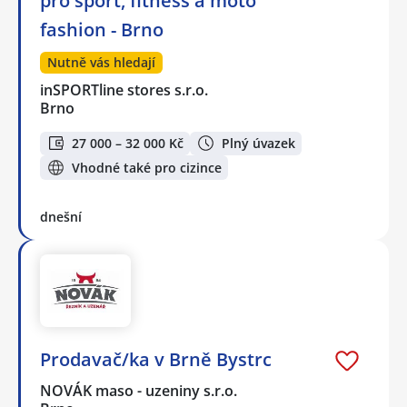
pro sport, fitness a moto
fashion - Brno
Nutně vás hledají
inSPORTline stores s.r.o.
Brno
27 000 – 32 000 Kč
Plný úvazek
Vhodné také pro cizince
dnešní
Prodavač/ka v Brně Bystrc
NOVÁK maso - uzeniny s.r.o.