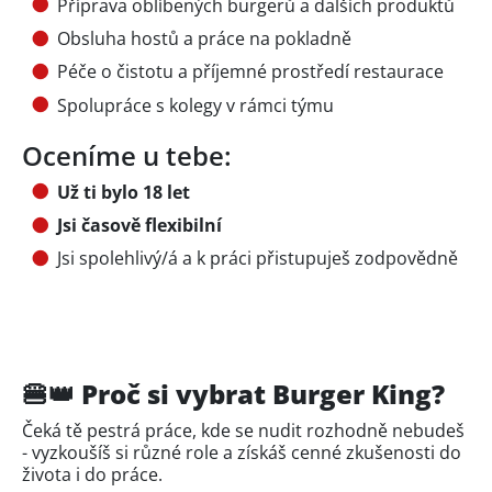
Příprava oblíbených burgerů a dalších produktů
Obsluha hostů a práce na pokladně
Péče o čistotu a příjemné prostředí restaurace
Spolupráce s kolegy v rámci týmu
Oceníme u tebe:
Už ti bylo 18 let
Jsi časově flexibilní
Jsi spolehlivý/á a k práci přistupuješ zodpovědně
🍔👑 Proč si vybrat Burger King?
Čeká tě pestrá práce, kde se nudit rozhodně nebudeš
- vyzkoušíš si různé role a získáš cenné zkušenosti do
života i do práce.