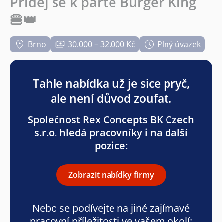
Přidej se k partě Burger King
🍔👑
Brno
30.000 – 32.000 Kč
Plný úvazek
Tahle nabídka už je sice pryč,
ale není důvod zoufat.
Společnost Rex Concepts BK Czech
s.r.o. hledá pracovníky i na další
pozice:
Zobrazit nabídky firmy
Nebo se podívejte na jiné zajímavé
pracovní příležitosti ve vašem okolí: