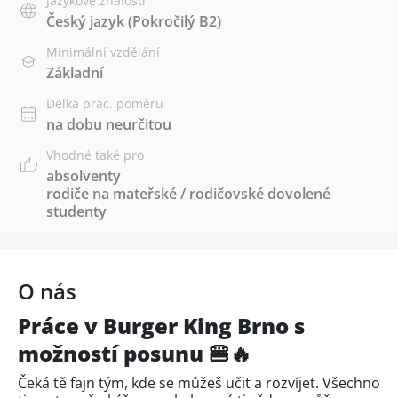
Jazykové znalosti
Český jazyk
(Pokročilý B2)
Minimální vzdělání
Základní
Délka prac. poměru
na dobu neurčitou
Vhodné také pro
absolventy
rodiče na mateřské / rodičovské dovolené
studenty
O nás
Práce v Burger King Brno s
možností posunu 🍔🔥
Čeká tě fajn tým, kde se můžeš učit a rozvíjet. Všechno