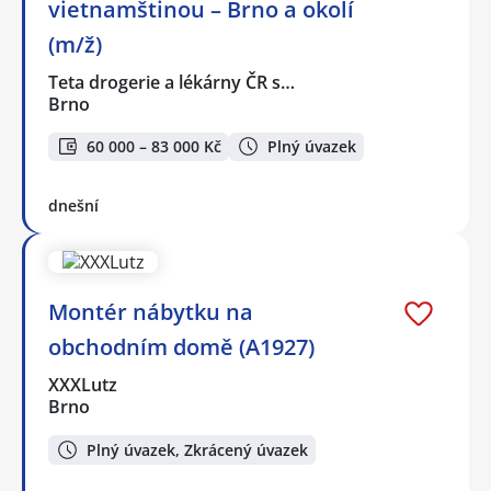
vietnamštinou – Brno a okolí
(m/ž)
Teta drogerie a lékárny ČR s…
Brno
60 000 – 83 000 Kč
Plný úvazek
dnešní
Montér nábytku na
obchodním domě (A1927)
XXXLutz
Brno
Plný úvazek, Zkrácený úvazek