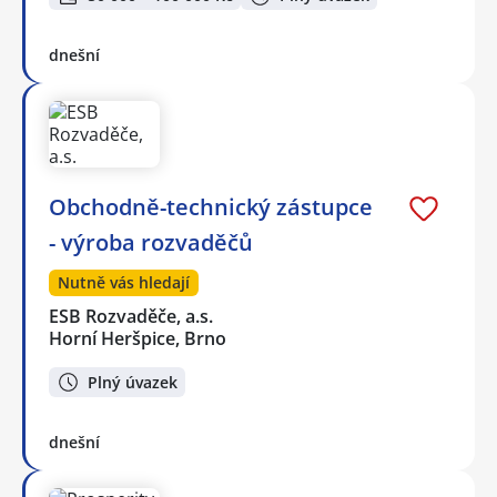
dnešní
Obchodně-technický zástupce
- výroba rozvaděčů
Nutně vás hledají
ESB Rozvaděče, a.s.
Horní Heršpice, Brno
Plný úvazek
dnešní