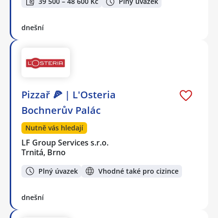
39 500 – 48 600 Kč
Plný úvazek
dnešní
Pizzař 🍕 | L'Osteria
Bochnerův Palác
Nutně vás hledají
LF Group Services s.r.o.
Trnitá, Brno
Plný úvazek
Vhodné také pro cizince
dnešní