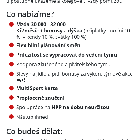
ti postupně ukážeme a kolegové ti vždy pomůžou.
Co nabízíme?
Mzda 30 000 - 32 000
Kč/měsíc
+
bonusy
a
dýška
(příplatky - noční 10
%, víkendy 10 %, svátky 100 %)
Flexibilní plánování směn
Příležitost se vypracovat do vedení týmu
Podpora zkušeného a přátelského týmu
Slevy na jídlo a pití, bonusy za výkon, týmové akce
🍔🥤
MultiSport karta
Proplacené zaučení
Spolupráce na
HPP na dobu neurčitou
Nástup ihned
Co budeš dělat: