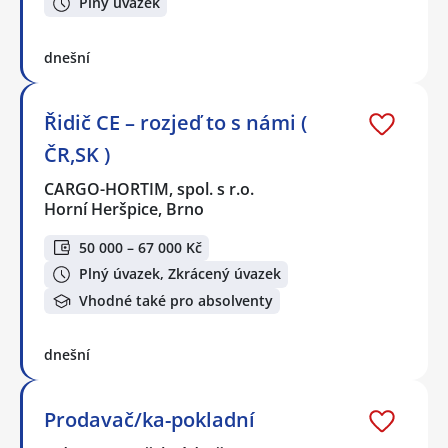
Plný úvazek
dnešní
Řidič CE – rozjeď to s námi (
ČR,SK )
CARGO-HORTIM, spol. s r.o.
Horní Heršpice, Brno
50 000 – 67 000 Kč
Plný úvazek, Zkrácený úvazek
Vhodné také pro absolventy
dnešní
Prodavač/ka-pokladní