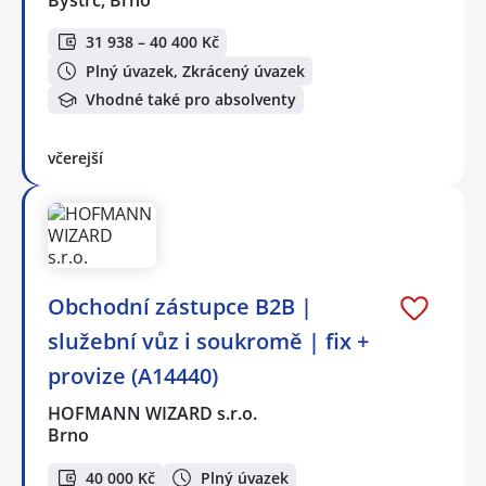
31 938 – 40 400 Kč
Plný úvazek, Zkrácený úvazek
Vhodné také pro absolventy
včerejší
Obchodní zástupce B2B |
služební vůz i soukromě | fix +
provize (A14440)
HOFMANN WIZARD s.r.o.
Brno
40 000 Kč
Plný úvazek