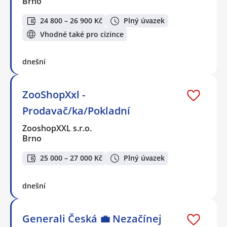
Brno
24 800 – 26 900 Kč
Plný úvazek
Vhodné také pro cizince
dnešní
ZooShopXxl -
Prodavač/ka/Pokladní
ZooshopXXL s.r.o.
Brno
25 000 – 27 000 Kč
Plný úvazek
dnešní
Generali Česká 💼 Nezačínej