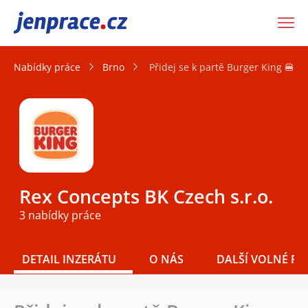
JenPráce.cz
Nabídky práce
Brno
Přidej se k partě Burger King 🍔👑
Rex Concepts BK Czech s.r.o.
3 nabídky práce
DETAIL INZERÁTU
O NÁS
DALŠÍ VOLNÉ PO