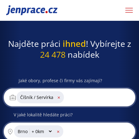
JenPráce.cz
Najděte práci
ihned
! Vybírejte z
24 478
nabídek
Jaké obory, profese či firmy vás zajímají?
×
Číšník / Servírka
V jaké lokalitě hledáte práci?
×
Brno