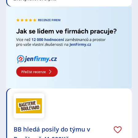
být jiný a přinášet nové výzvy. Pro některé lidi může
být také bavit možnost poznávat různé kulinářské
speciality a nápoje, a mít přístup k gastronomickému
světu.
Číšníci pracují v restauracích, kavárnách, barech,
hotely a dalších podobných zařízeních. Jeho práce se
odehrává většinou v klientských prostorách, jako je
restaurační sál nebo bar, kde obsluhuje hosty. Někdy
může být také zapojen do přípravy stolů, objednávání
zboží a dalších organizačních úkolů spojených s
provozem. Jeho pracovní doba může zahrnovat i
večery, víkendy a svátky, protože práce číšníka je
často spojena s časovými požadavky a potřebami
hostů.
Na pozici číšníka se obvykle nevyžaduje vysokoškolské
vzdělání. Zkušenost v oboru a dobré komunikační
dovednosti jsou důležité. Některé zaměstnavatele
mohou vyžadovat průkaz o hygienické způsobilosti
nebo absolvování kurzů zaměřených na gastronomii
BB hledá posily do týmu v
a obsluhu. Získání těchto kvalifikací může zvýšit šance
na získání lepších pracovních nabídek.