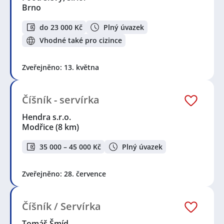
Brno
do 23 000 Kč
Plný úvazek
Vhodné také pro cizince
Zveřejněno: 13. května
Číšník - servírka
Hendra s.r.o.
Modřice
(8 km)
35 000 – 45 000 Kč
Plný úvazek
Zveřejněno: 28. července
Číšník / Servírka
Tomáš Šmíd