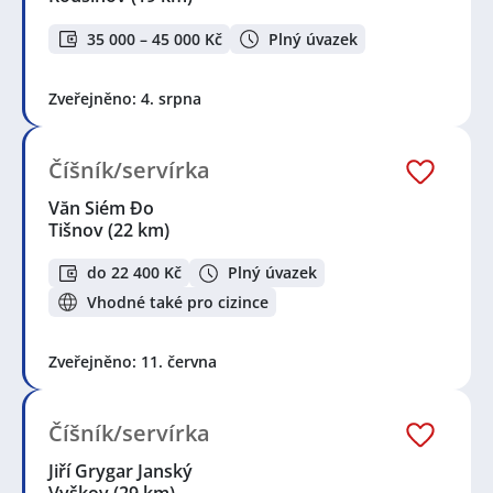
35 000 – 45 000 Kč
Plný úvazek
Zveřejněno: 4. srpna
Číšník/servírka
Văn Siém Đo
Tišnov
(22 km)
do 22 400 Kč
Plný úvazek
Vhodné také pro cizince
Zveřejněno: 11. června
Číšník/servírka
Jiří Grygar Janský