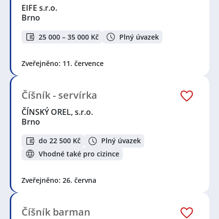
EIFE s.r.o.
Brno
25 000 – 35 000 Kč
Plný úvazek
Zveřejněno: 11. července
Číšník - servírka
ČÍNSKÝ OREL, s.r.o.
Brno
do 22 500 Kč
Plný úvazek
Vhodné také pro cizince
Zveřejněno: 26. června
Číšník barman