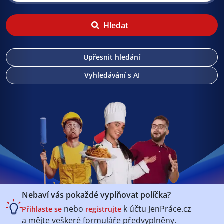
Hledat
Upřesnit hledání
Vyhledávání s AI
Nebaví vás pokaždé vyplňovat políčka?
nebo
k účtu
JenPráce.cz
Přihlaste se
registrujte
a mějte veškeré
formuláře předvyplněny.