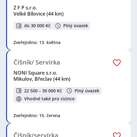
Z F P s.r.o.
Velké Bílovice
(44 km)
do 30 000 Kč
Plný úvazek
Zveřejněno: 13. května
Číšník/ Servírka
NONI Square s.r.o.
Mikulov, Břeclav
(44 km)
22 500 – 30 000 Kč
Plný úvazek
Vhodné také pro cizince
Zveřejněno: 15. června
Číšník/servírka