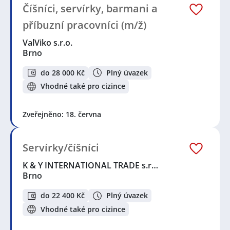
Číšníci, servírky, barmani a
příbuzní pracovníci (m/ž)
ValViko s.r.o.
Brno
do 28 000 Kč
Plný úvazek
Vhodné také pro cizince
Zveřejněno: 18. června
Servírky/číšníci
K & Y INTERNATIONAL TRADE s.r…
Brno
do 22 400 Kč
Plný úvazek
Vhodné také pro cizince