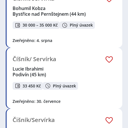
Bohumil Kobza
Bystřice nad Pernštejnem
(44 km)
30 000 – 35 000 Kč
Plný úvazek
Zveřejněno: 4. srpna
Číšník/ Servírka
Lucie Ibrahimi
Podivín
(45 km)
33 450 Kč
Plný úvazek
Zveřejněno: 30. července
Čišník/Servírka