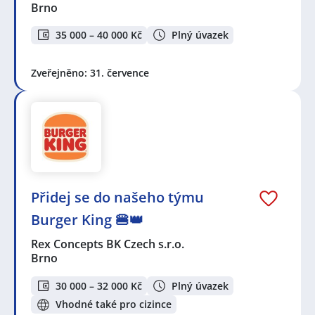
Břeclav
,
Bystřice nad Pernštejnem
,
Podivín
,
Prostějov
,
Brno
Velké Meziříčí
,
Držovice
35 000 – 40 000 Kč
Plný úvazek
Zveřejněno: 31. července
Přidej se do našeho týmu
Burger King 🍔👑
Rex Concepts BK Czech s.r.o.
Brno
30 000 – 32 000 Kč
Plný úvazek
Vhodné také pro cizince