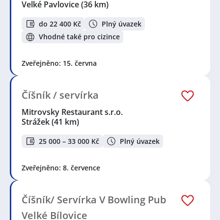
Velké Pavlovice
(36 km)
do 22 400 Kč
Plný úvazek
Vhodné také pro cizince
Zveřejněno: 15. června
Číšník / servírka
Mitrovsky Restaurant s.r.o.
Strážek
(41 km)
25 000 – 33 000 Kč
Plný úvazek
Zveřejněno: 8. července
Číšník/ Servírka V Bowling Pub
Velké Bílovice