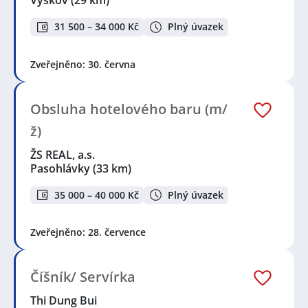
Vyškov
(29 km)
31 500 – 34 000 Kč
Plný úvazek
Zveřejněno: 30. června
Obsluha hotelového baru (m/
ž)
ŽS REAL, a.s.
Pasohlávky
(33 km)
35 000 – 40 000 Kč
Plný úvazek
Zveřejněno: 28. července
Číšník/ Servírka
Thi Dung Bui