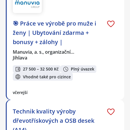
🎯 Práce ve výrobě pro muže i
ženy | Ubytování zdarma +
bonusy + zálohy |
Manuvia, a. s., organizační…
Jihlava
27 500 – 32 500 Kč
Plný úvazek
Vhodné také pro cizince
včerejší
Technik kvality výroby
dřevotřískových a OSB desek
(A14)