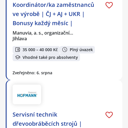
Koordinátor/ka zaměstnanců
ve výrobě | ČJ + AJ + UKR |
Bonusy každý měsíc |
Manuvia, a. s., organizační…
Jihlava
35 000 – 40 000 Kč
Plný úvazek
Vhodné také pro absolventy
Zveřejněno: 6. srpna
️Servisní technik
dřevoobráběcích strojů |