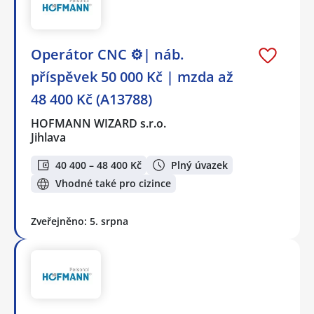
Operátor CNC ⚙️| náb.
příspěvek 50 000 Kč | mzda až
48 400 Kč (A13788)
HOFMANN WIZARD s.r.o.
Jihlava
40 400 – 48 400 Kč
Plný úvazek
Vhodné také pro cizince
Zveřejněno: 5. srpna