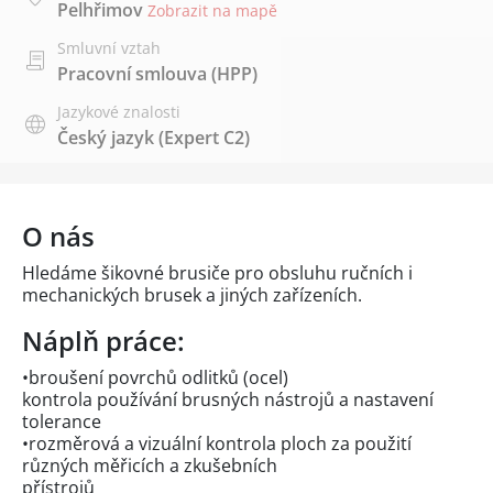
Pelhřimov
Zobrazit na mapě
Smluvní vztah
Pracovní smlouva (HPP)
Jazykové znalosti
Český jazyk
(Expert C2)
O nás
Hledáme šikovné brusiče pro obsluhu ručních i
mechanických brusek a jiných zařízeních.
Náplň práce:
•broušení povrchů odlitků (ocel)
kontrola používání brusných nástrojů a nastavení
tolerance
•rozměrová a vizuální kontrola ploch za použití
různých měřicích a zkušebních
přístrojů