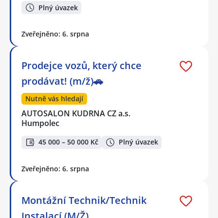
Plný úvazek
Zveřejněno: 6. srpna
Prodejce vozů, který chce
prodávat! (m/ž)🚗
Nutně vás hledají
AUTOSALON KUDRNA CZ a.s.
Humpolec
45 000 – 50 000 Kč
Plný úvazek
Zveřejněno: 6. srpna
Montážní Technik/Technik
Instalací (M/Ž)