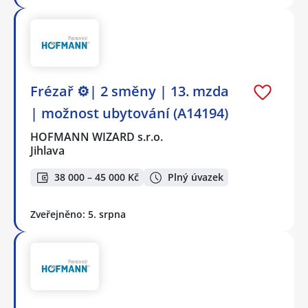
Frézař ⚙️| 2 směny | 13. mzda
| možnost ubytování (A14194)
HOFMANN WIZARD s.r.o.
Jihlava
38 000 – 45 000 Kč
Plný úvazek
Zveřejněno: 5. srpna