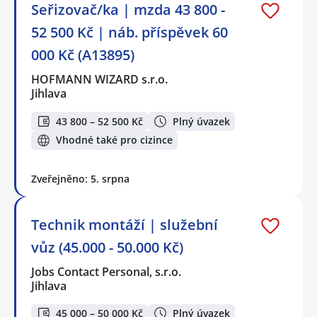
Seřizovač/ka | mzda 43 800 -
52 500 Kč | náb. příspěvek 60
000 Kč (A13895)
HOFMANN WIZARD s.r.o.
Jihlava
43 800 – 52 500 Kč
Plný úvazek
Vhodné také pro cizince
Zveřejněno: 5. srpna
Technik montáží | služební
vůz (45.000 - 50.000 Kč)
Jobs Contact Personal, s.r.o.
Jihlava
45 000 – 50 000 Kč
Plný úvazek