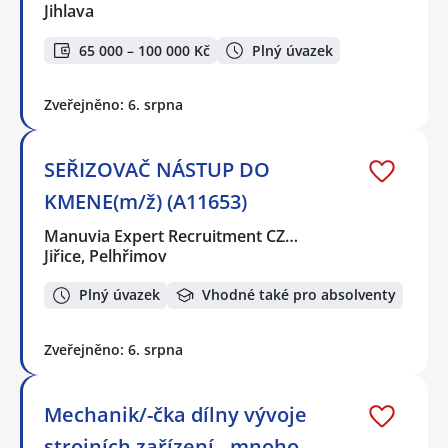
Jihlava
65 000 – 100 000 Kč
Plný úvazek
Zveřejněno: 6. srpna
SEŘIZOVAČ NÁSTUP DO
KMENE(m/ž) (A11653)
Manuvia Expert Recruitment CZ…
Jiřice, Pelhřimov
Plný úvazek
Vhodné také pro absolventy
Zveřejněno: 6. srpna
Mechanik/-čka dílny vývoje
strojních zařízení - mnoho