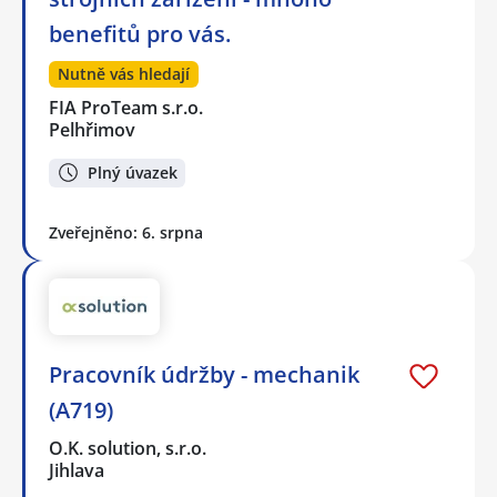
benefitů pro vás.
Nutně vás hledají
FIA ProTeam s.r.o.
Pelhřimov
Plný úvazek
Zveřejněno: 6. srpna
Pracovník údržby - mechanik
(A719)
O.K. solution, s.r.o.
Jihlava