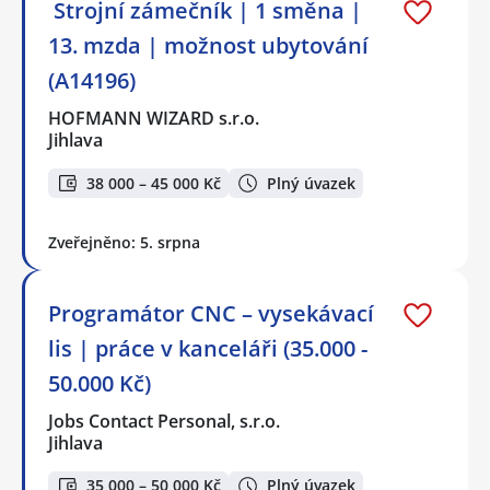
️ Strojní zámečník | 1 směna |
13. mzda | možnost ubytování
(A14196)
HOFMANN WIZARD s.r.o.
Jihlava
38 000 – 45 000 Kč
Plný úvazek
Zveřejněno: 5. srpna
Programátor CNC – vysekávací
lis | práce v kanceláři (35.000 -
50.000 Kč)
Jobs Contact Personal, s.r.o.
Jihlava
35 000 – 50 000 Kč
Plný úvazek