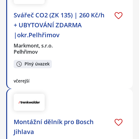
Svářeč CO2 (ZK 135) | 260 Kč/h
+ UBYTOVÁNÍ ZDARMA
|okr.Pelhřimov
Markmont, s.r.o.
Pelhřimov
Plný úvazek
včerejší
Montážní dělník pro Bosch
Jihlava