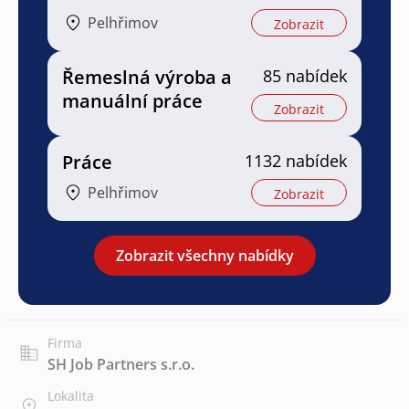
Pelhřimov
Zobrazit
Řemeslná výroba a
85 nabídek
manuální práce
Zobrazit
Práce
1132 nabídek
Pelhřimov
Zobrazit
Zobrazit všechny nabídky
Firma
SH Job Partners s.r.o.
Lokalita