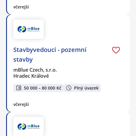
včerejší
Stavbyvedoucí - pozemní
stavby
mBlue Czech, s.r.o.
Hradec Králové
50 000 – 80 000 Kč
Plný úvazek
včerejší