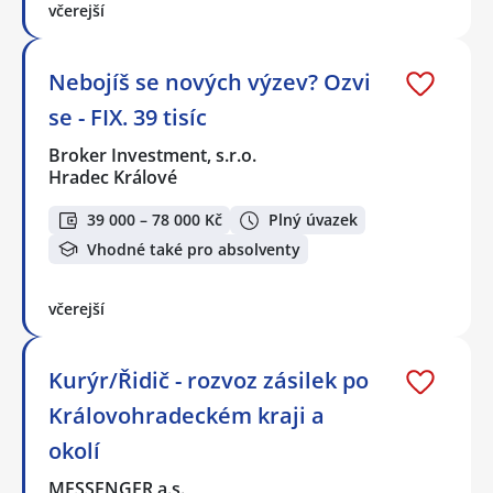
včerejší
Nebojíš se nových výzev? Ozvi
se - FIX. 39 tisíc
Broker Investment, s.r.o.
Hradec Králové
39 000 – 78 000 Kč
Plný úvazek
Vhodné také pro absolventy
včerejší
Kurýr/Řidič - rozvoz zásilek po
Královohradeckém kraji a
okolí
MESSENGER a.s.