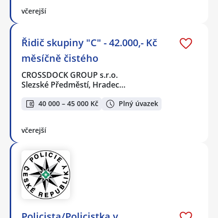
včerejší
Řidič skupiny "C" - 42.000,- Kč
měsíčně čistého
CROSSDOCK GROUP s.r.o.
Slezské Předměstí, Hradec…
40 000 – 45 000 Kč
Plný úvazek
včerejší
Policista/Policistka v