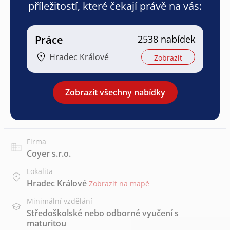
příležitostí, které čekají právě na vás:
Práce
2538 nabídek
Hradec Králové
Zobrazit
Zobrazit všechny nabídky
Firma
Coyer s.r.o.
Lokalita
Hradec Králové
Zobrazit na mapě
Minimální vzdělání
Středoškolské nebo odborné vyučení s
maturitou