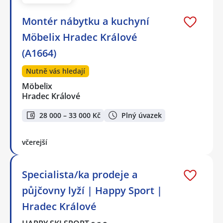
Montér nábytku a kuchyní
Möbelix Hradec Králové
(A1664)
Nutně vás hledají
Möbelix
Hradec Králové
28 000 – 33 000 Kč
Plný úvazek
včerejší
Specialista/ka prodeje a
půjčovny lyží | Happy Sport |
Hradec Králové