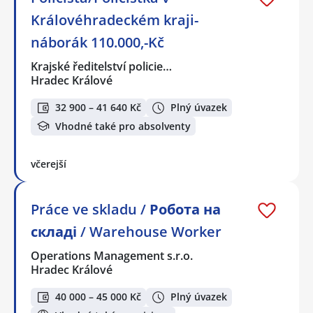
Královéhradeckém kraji-
náborák 110.000,-Kč
Krajské ředitelství policie…
Hradec Králové
32 900 – 41 640 Kč
Plný úvazek
Vhodné také pro absolventy
včerejší
Práce ve skladu / Робота на
складі / Warehouse Worker
Operations Management s.r.o.
Hradec Králové
40 000 – 45 000 Kč
Plný úvazek