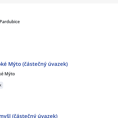
Pardubice
oké Mýto (částečný úvazek)
ké Mýto
k
myšl (částečný úvazek)