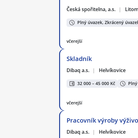
Česká spořitelna, a.s.
|
Litom
Plný úvazek, Zkrácený úvaze
včerejší
Skladník
Dibaq a.s.
|
Helvíkovice
32 000 – 45 000 Kč
Plný
včerejší
Pracovník výroby výživ
Dibaq a.s.
|
Helvíkovice