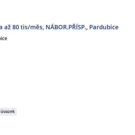
da až 80 tis/měs, NÁBOR.PŘÍSP., Pardubice
ice
 úvazek