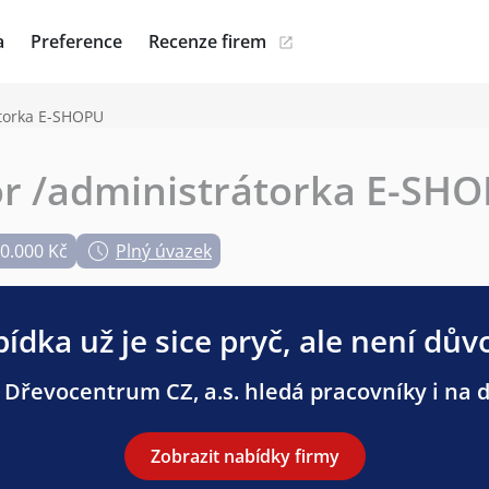
a
Preference
Recenze firem
átorka E-SHOPU
or /administrátorka E-SH
30.000 Kč
Plný úvazek
ídka už je sice pryč, ale není dův
 Dřevocentrum CZ, a.s. hledá pracovníky i na da
Zobrazit nabídky firmy