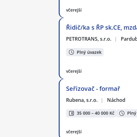
včerejší
Řidič/ka s ŘP sk.CE, mz
PETROTRANS, s.r.o.
|
Pardub
Plný úvazek
včerejší
Seřizovač - formař
Rubena, s.r.o.
|
Náchod
35 000 – 40 000 Kč
Plný
včerejší