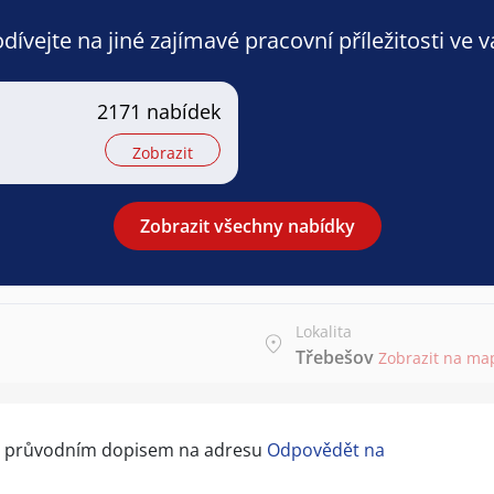
ívejte na jiné zajímavé pracovní příležitosti ve 
2171 nabídek
Zobrazit
Zobrazit všechny nabídky
Lokalita
Třebešov
Zobrazit na ma
 s průvodním dopisem na adresu
Odpovědět na