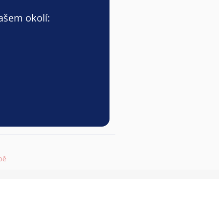
vašem okolí:
pě