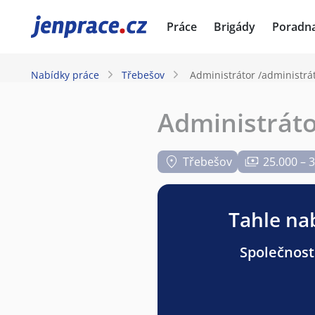
JenPráce.cz
Práce
Brigády
Poradn
Nabídky práce
Třebešov
Administrátor /administr
Administrát
Třebešov
25.000 – 
Tahle nab
Společnost