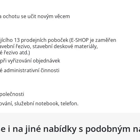
tu a ochotu se učit novým věcem
jícího 13 prodejních poboček (E-SHOP je zaměřen
vební řezivo, stavební deskové materiály,
é řezivo atd.)
při vyřizování objednávek
 administrativní činnosti
společnosti
vání, služební notebook, telefon.
se i na jiné nabídky s podobným 