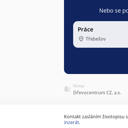
Nebo se pod
Práce
Třebešov
Firma
Dřevocentrum CZ, a.s.
Kontakt zasláním životopisu
inzerát
.