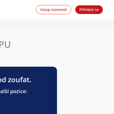
Vstup inzerenti
Přihlásit se
OPU
od zoufat.
lší pozice: