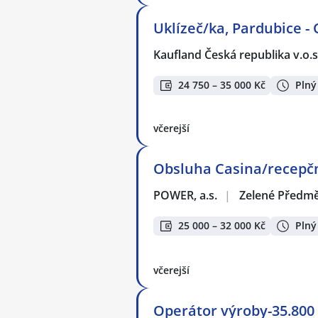
Uklízeč/ka, Pardubice -
Kaufland Česká republika v.o.s
24 750 – 35 000 Kč
Plný
včerejší
Obsluha Casina/recepční 
POWER, a.s.
|
Zelené Předmě
25 000 – 32 000 Kč
Plný
včerejší
Operátor výroby-35.800