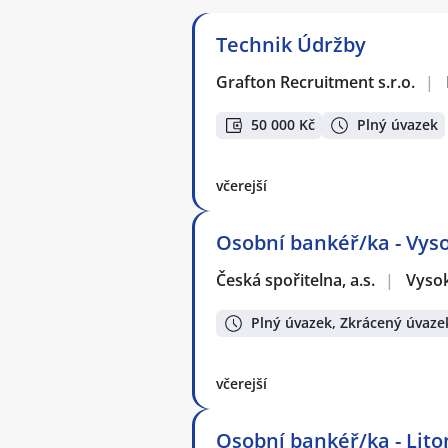
Technik Údržby
Grafton Recruitment s.r.o.
|
50 000 Kč
Plný úvazek
včerejší
Osobní bankéř/ka - Vys
Česká spořitelna, a.s.
|
Vyso
Plný úvazek, Zkrácený úvaze
včerejší
Osobní bankéř/ka - Lito