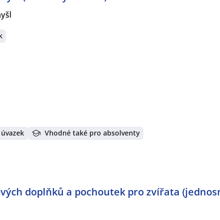
yšl
k
 úvazek
Vhodné také pro absolventy
ových doplňků a pochoutek pro zvířata (jedno