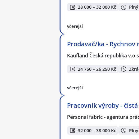
28 000 – 32 000 Kč
Plný
včerejší
Prodavač/ka - Rychnov
Kaufland Česká republika v.o.s
24 750 – 26 250 Kč
Zkrá
včerejší
Pracovník výroby - čist
Personal fabric - agentura prác
32 000 – 38 000 Kč
Plný