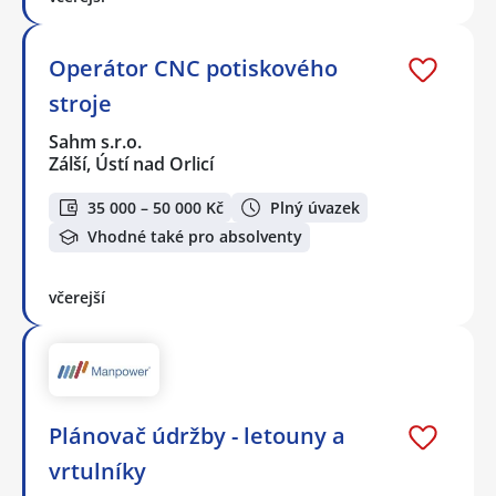
Operátor CNC potiskového
stroje
Sahm s.r.o.
Zálší, Ústí nad Orlicí
35 000 – 50 000 Kč
Plný úvazek
Vhodné také pro absolventy
včerejší
Plánovač údržby - letouny a
vrtulníky