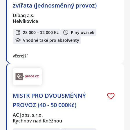
zvířata (jednosměnný provoz)
Dibaq a.s.
Helvíkovice
28 000 – 32 000 Kč
Plný úvazek
Vhodné také pro absolventy
včerejší
MISTR PRO DVOUSMĚNNÝ
PROVOZ (40 - 50 000Kč)
AC Jobs, s.r.o.
Rychnov nad Kněžnou