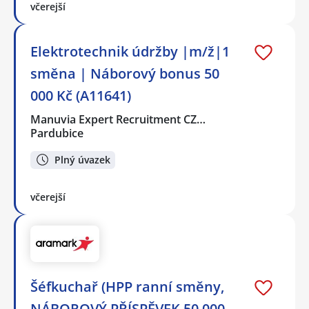
včerejší
Elektrotechnik údržby |m/ž|1
směna | Náborový bonus 50
000 Kč (A11641)
Manuvia Expert Recruitment CZ…
Pardubice
Plný úvazek
včerejší
Šéfkuchař (HPP ranní směny,
NÁBOROVÝ PŘÍSPĚVEK 50 000