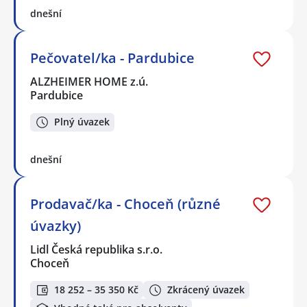
dnešní
Pečovatel/ka - Pardubice
ALZHEIMER HOME z.ú.
Pardubice
Plný úvazek
dnešní
Prodavač/ka - Choceň (různé
úvazky)
Lidl Česká republika s.r.o.
Choceň
18 252 – 35 350 Kč
Zkrácený úvazek