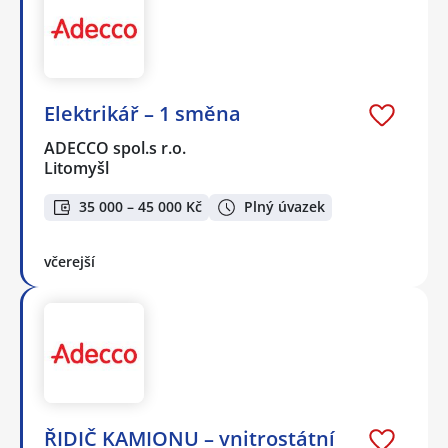
Elektrikář – 1 směna
ADECCO spol.s r.o.
Litomyšl
35 000 – 45 000 Kč
Plný úvazek
včerejší
ŘIDIČ KAMIONU – vnitrostátní