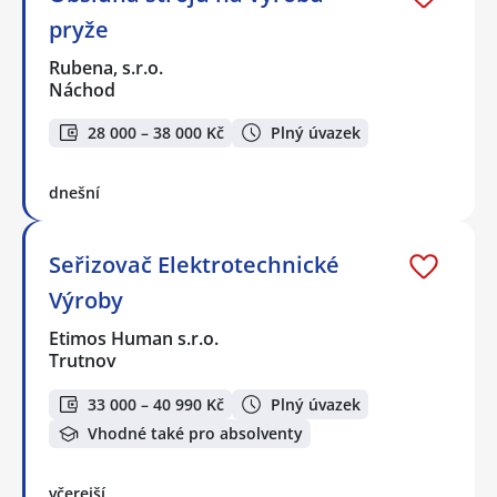
pryže
Rubena, s.r.o.
Náchod
28 000 – 38 000 Kč
Plný úvazek
dnešní
Seřizovač Elektrotechnické
Výroby
Etimos Human s.r.o.
Trutnov
33 000 – 40 990 Kč
Plný úvazek
Vhodné také pro absolventy
včerejší