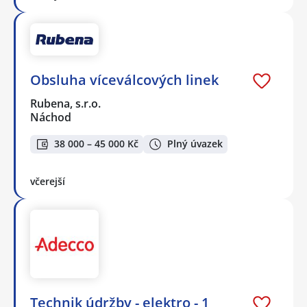
Obsluha víceválcových linek
Rubena, s.r.o.
Náchod
38 000 – 45 000 Kč
Plný úvazek
včerejší
Technik údržby - elektro - 1