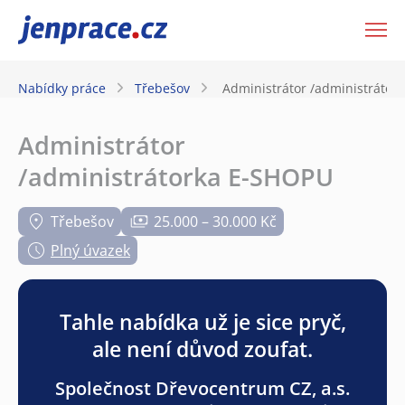
JenPráce.cz
Nabídky práce
Třebešov
Administrátor /administrátor
Administrátor
/administrátorka E-SHOPU
Třebešov
25.000 – 30.000 Kč
Plný úvazek
Tahle nabídka už je sice pryč,
ale není důvod zoufat.
Společnost Dřevocentrum CZ, a.s.