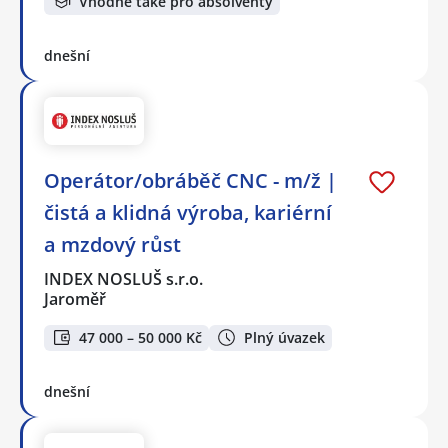
Vhodné také pro absolventy
dnešní
Operátor/obráběč CNC - m/ž |
čistá a klidná výroba, kariérní
a mzdový růst
INDEX NOSLUŠ s.r.o.
Jaroměř
47 000 – 50 000 Kč
Plný úvazek
dnešní