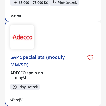
65 000 – 75 000 Kč
Plný úvazek
včerejší
SAP Specialista (moduly
MM/SD)
ADECCO spol.s r.o.
Litomyšl
Plný úvazek
včerejší