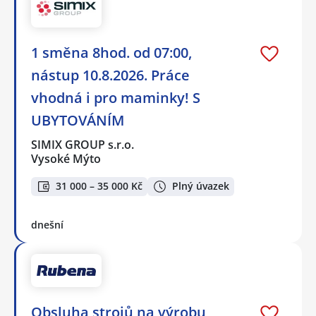
1 směna 8hod. od 07:00,
nástup 10.8.2026. Práce
vhodná i pro maminky! S
UBYTOVÁNÍM
SIMIX GROUP s.r.o.
Vysoké Mýto
31 000 – 35 000 Kč
Plný úvazek
dnešní
Obsluha strojů na výrobu