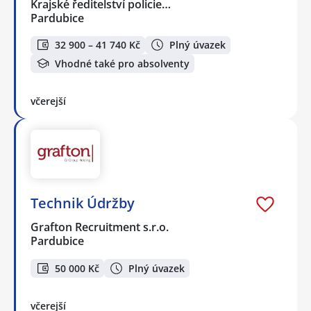
Krajské ředitelství policie…
Pardubice
32 900 – 41 740 Kč
Plný úvazek
Vhodné také pro absolventy
včerejší
Technik Údržby
Grafton Recruitment s.r.o.
Pardubice
50 000 Kč
Plný úvazek
včerejší