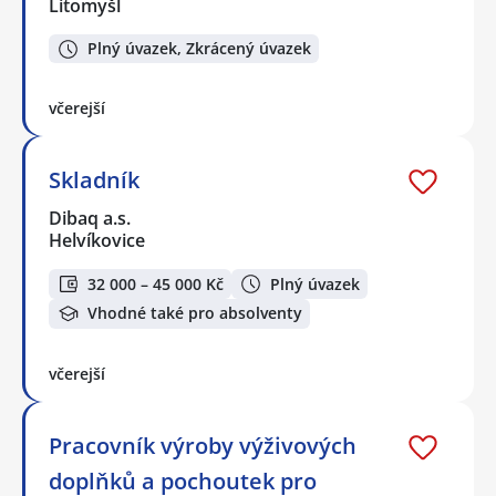
Litomyšl
Plný úvazek, Zkrácený úvazek
včerejší
Skladník
Dibaq a.s.
Helvíkovice
32 000 – 45 000 Kč
Plný úvazek
Vhodné také pro absolventy
včerejší
Pracovník výroby výživových
doplňků a pochoutek pro