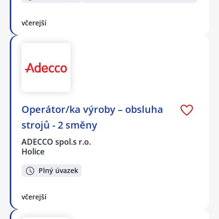
včerejší
Operátor/ka výroby – obsluha
strojů - 2 směny
ADECCO spol.s r.o.
Holice
Plný úvazek
včerejší