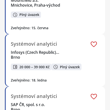
Mountfield a.s.
Mnichovice, Praha-východ
Plný úvazek
Zveřejněno: 15. června
Systémoví analytici
Infosys (Czech Republic)…
Brno
20 000 – 39 000 Kč
Plný úvazek
Zveřejněno: 18. ledna
Systémoví analytici
SAP ČR, spol. s r.o.
Brno