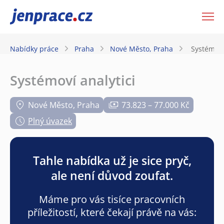
JenPráce.cz
Nabídky práce
Praha
Nové Město, Praha
Systémoví
Systémoví analytici
Nové Město, Praha
73.823 – 77.000 Kč
Plný úvazek
Tahle nabídka už je sice pryč,
ale není důvod zoufat.
Máme pro vás tisíce pracovních
příležitostí, které čekají právě na vás: