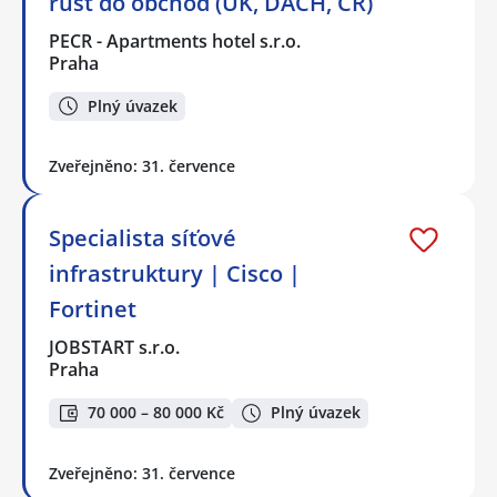
růst do obchod (UK, DACH, ČR)
PECR - Apartments hotel s.r.o.
Praha
Plný úvazek
Zveřejněno: 31. července
Specialista síťové
infrastruktury | Cisco |
Fortinet
JOBSTART s.r.o.
Praha
70 000 – 80 000 Kč
Plný úvazek
Zveřejněno: 31. července