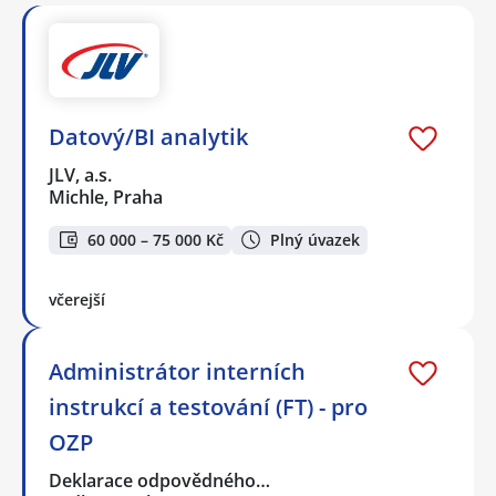
Datový/BI analytik
JLV, a.s.
Michle, Praha
60 000 – 75 000 Kč
Plný úvazek
včerejší
Administrátor interních
instrukcí a testování (FT) - pro
OZP
Deklarace odpovědného…