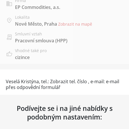
Firma
EP Commodities, a.s.
Lokalita
Nové Město, Praha
Zobrazit na mapě
Smluvní vztah
Pracovní smlouva (HPP)
Vhodné také pro
cizince
Veselá Kristýna, tel.:
Zobrazit tel. číslo
, e-mail: e-mail
přes
odpovědní formulář
Podívejte se i na jiné nabídky s
podobným nastavením: