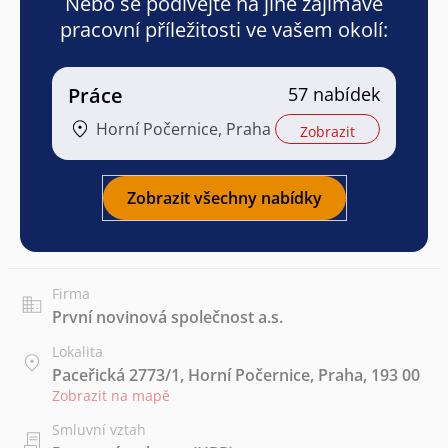
Nebo se podívejte na jiné zajímavé
pracovní příležitosti ve vašem okolí:
Práce
57 nabídek
Horní Počernice, Praha
Zobrazit
Zobrazit všechny nabídky
Firma
První novinová společnost a.s.
Lokalita
Paceřická 2773/1, Horní Počernice, Praha, 193 00
Zobrazit na mapě
Smluvní vztah