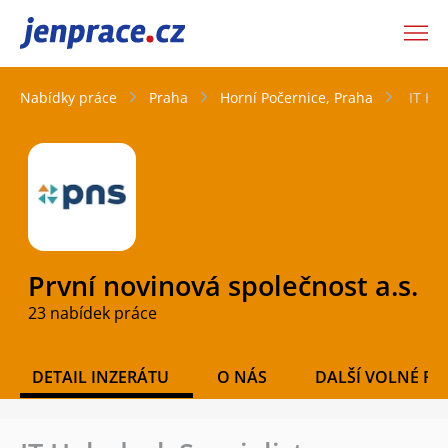
JenPráce.cz
Nabídky práce
Praha
Horní Počernice, Praha
IT He
První novinová společnost a.s.
23 nabídek práce
DETAIL INZERÁTU
O NÁS
DALŠÍ VOLNÉ PO