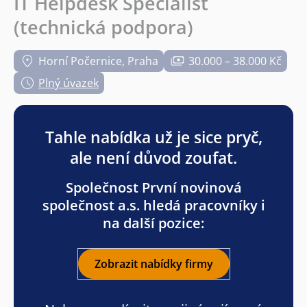
IT Helpdesk Specialist
(technická podpora)
Horní Počernice, Praha
30.000 – 38.000 Kč
Plný úvazek
Tahle nabídka už je sice pryč,
ale není důvod zoufat.
Společnost První novinová
společnost a.s. hledá pracovníky i
na další pozice:
Zobrazit nabídky firmy