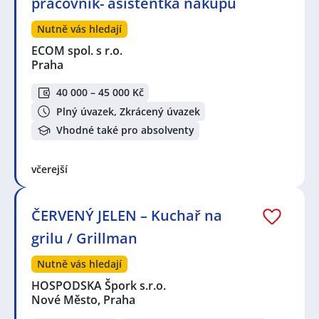
pracovník- asistentka nákupu
Nutně vás hledají
ECOM spol. s r.o.
Praha
40 000 – 45 000 Kč
Plný úvazek, Zkrácený úvazek
Vhodné také pro absolventy
včerejší
ČERVENÝ JELEN – Kuchař na
grilu / Grillman
Nutně vás hledají
HOSPODSKA Špork s.r.o.
Nové Město, Praha