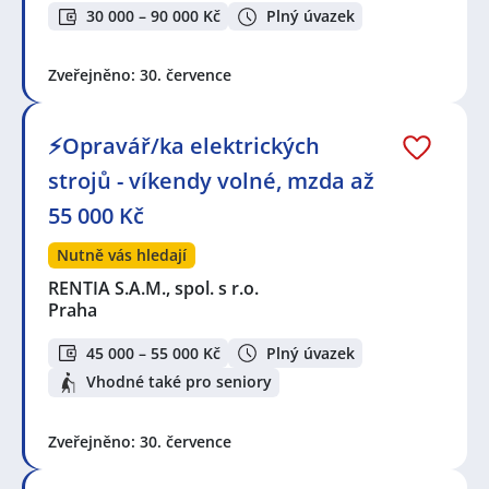
30 000 – 90 000 Kč
Plný úvazek
Zveřejněno: 30. července
⚡Opravář/ka elektrických
strojů - víkendy volné, mzda až
55 000 Kč
Nutně vás hledají
RENTIA S.A.M., spol. s r.o.
Praha
45 000 – 55 000 Kč
Plný úvazek
Vhodné také pro seniory
Zveřejněno: 30. července