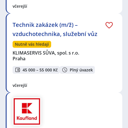
včerejší
Technik zakázek (m/ž) –
vzduchotechnika, služební vůz
Nutně vás hledají
KLIMASERVIS SŮVA, spol. s r.o.
Praha
45 000 – 55 000 Kč
Plný úvazek
včerejší