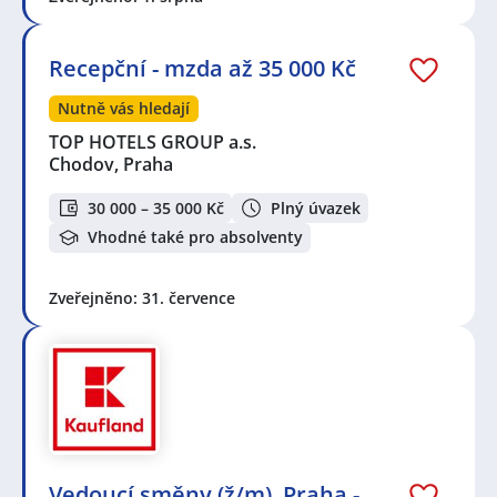
Recepční - mzda až 35 000 Kč
Nutně vás hledají
TOP HOTELS GROUP a.s.
Chodov, Praha
30 000 – 35 000 Kč
Plný úvazek
Vhodné také pro absolventy
Zveřejněno: 31. července
Vedoucí směny (ž/m), Praha -