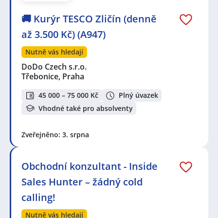
🚚 Kurýr TESCO Zličín (denně
až 3.500 Kč) (A947)
Nutně vás hledají
DoDo Czech s.r.o.
Třebonice, Praha
45 000 – 75 000 Kč
Plný úvazek
Vhodné také pro absolventy
Zveřejněno: 3. srpna
Obchodní konzultant - Inside
Sales Hunter – žádný cold
calling!
Nutně vás hledají