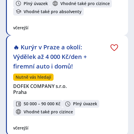
Plný úvazek
Vhodné také pro cizince
Vhodné také pro absolventy
včerejší
🔥 Kurýr v Praze a okolí:
Výdělek až 4 000 Kč/den +
firemní auto i domů!
Nutně vás hledají
DOFEK COMPANY s.r.o.
Praha
50 000 – 90 000 Kč
Plný úvazek
Vhodné také pro cizince
včerejší