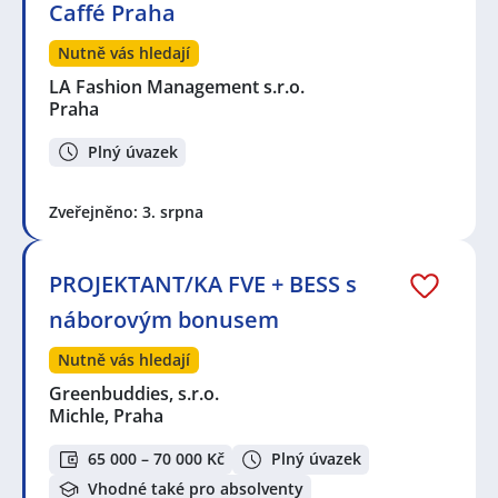
Caffé Praha
Nutně vás hledají
LA Fashion Management s.r.o.
Praha
Plný úvazek
Zveřejněno: 3. srpna
PROJEKTANT/KA FVE + BESS s
náborovým bonusem
Nutně vás hledají
Greenbuddies, s.r.o.
Michle, Praha
65 000 – 70 000 Kč
Plný úvazek
Vhodné také pro absolventy