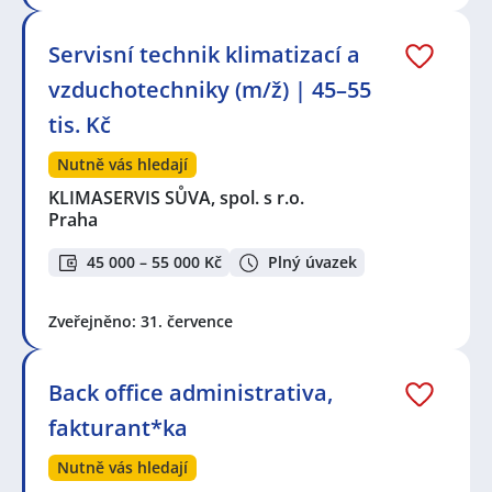
Servisní technik klimatizací a
vzduchotechniky (m/ž) | 45–55
tis. Kč
Nutně vás hledají
KLIMASERVIS SŮVA, spol. s r.o.
Praha
45 000 – 55 000 Kč
Plný úvazek
Zveřejněno: 31. července
Back office administrativa,
fakturant*ka
Nutně vás hledají