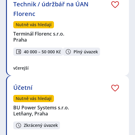
Technik / údržbář na ÚAN
Florenc
Nutně vás hledají
Terminál Florenc s.r.o.
Praha
40 000 – 50 000 Kč
Plný úvazek
včerejší
Účetní
Nutně vás hledají
BU Power Systems s.r.o.
Letňany, Praha
Zkrácený úvazek