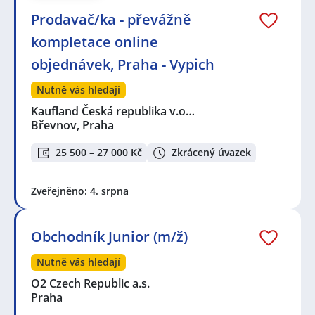
Prodavač/ka - převážně
kompletace online
objednávek, Praha - Vypich
Nutně vás hledají
Kaufland Česká republika v.o…
Břevnov, Praha
25 500 – 27 000 Kč
Zkrácený úvazek
Zveřejněno: 4. srpna
Obchodník Junior (m/ž)
Nutně vás hledají
O2 Czech Republic a.s.
Praha