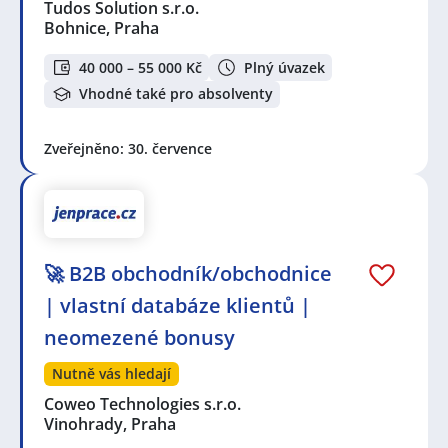
Tudos Solution s.r.o.
Bohnice, Praha
40 000 – 55 000 Kč
Plný úvazek
Vhodné také pro absolventy
Zveřejněno: 30. července
🚀 B2B obchodník/obchodnice
| vlastní databáze klientů |
neomezené bonusy
Nutně vás hledají
Coweo Technologies s.r.o.
Vinohrady, Praha