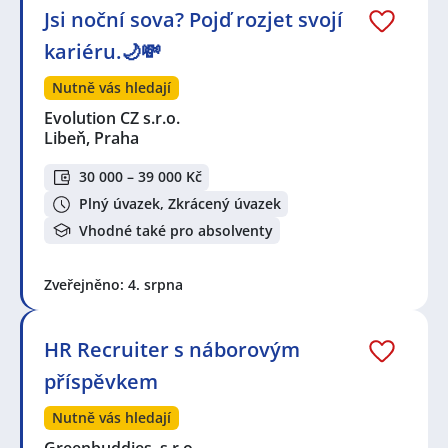
Jsi noční sova? Pojď rozjet svojí
kariéru.🌙💸
Nutně vás hledají
Evolution CZ s.r.o.
Libeň, Praha
30 000 – 39 000 Kč
Plný úvazek, Zkrácený úvazek
Vhodné také pro absolventy
Zveřejněno: 4. srpna
HR Recruiter s náborovým
příspěvkem
Nutně vás hledají
Greenbuddies, s.r.o.