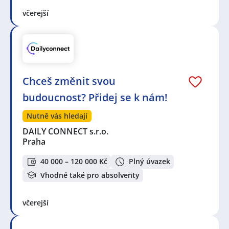
včerejší
Chceš změnit svou
budoucnost? Přidej se k nám!
Nutně vás hledají
DAILY CONNECT s.r.o.
Praha
40 000 – 120 000 Kč
Plný úvazek
Vhodné také pro absolventy
včerejší