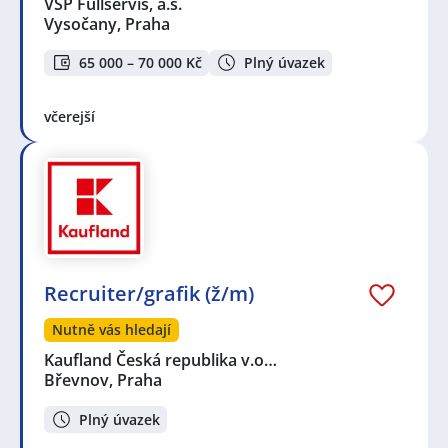
VSP Fullservis, a.s.
Vysočany, Praha
65 000 – 70 000 Kč
Plný úvazek
včerejší
Recruiter/grafik (ž/m)
Nutně vás hledají
Kaufland Česká republika v.o…
Břevnov, Praha
Plný úvazek