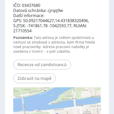
IČO: 03437680
Datová schránka: cjrqq9w
Další informace:
GPS: 50.09217044627,14.431838320496,
S-JTSK: -741861.78 -1042593.77, RUIAN:
21710554
Poznámka:
Tato adresa je sídlem společnosti a
nemusí se shodovat s adresou, kam firma hledá
nové pracovníky. Adresa pracovní nabídky je
uvedena v inzerci - v poli Lokalita.
Recenze od zaměstnanců
Zobrazit na mapě