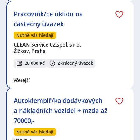
Pracovník/ce úklidu na
částečný úvazek
Nutně vás hledají
CLEAN Service CZ,spol. s r.o.
Žižkov, Praha
28 000 Kč
Zkrácený úvazek
včerejší
Autoklempíř/ka dodávkových
a nákladních vozidel + mzda až
70000,-
Nutně vás hledají