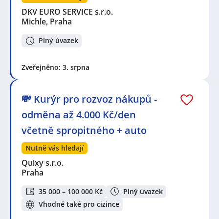
DKV EURO SERVICE s.r.o.
Michle, Praha
Plný úvazek
Zveřejněno: 3. srpna
💸 Kurýr pro rozvoz nákupů -
odměna až 4.000 Kč/den
včetně spropitného + auto
Nutně vás hledají
Quixy s.r.o.
Praha
35 000 – 100 000 Kč
Plný úvazek
Vhodné také pro cizince