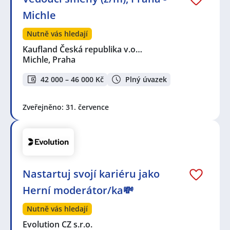
Michle
Nutně vás hledají
Kaufland Česká republika v.o…
Michle, Praha
42 000 – 46 000 Kč
Plný úvazek
Zveřejněno: 31. července
Nastartuj svojí kariéru jako
Herní moderátor/ka💸
Nutně vás hledají
Evolution CZ s.r.o.