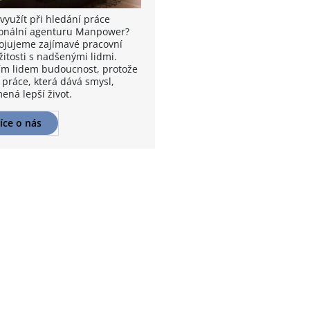
využít při hledání práce
onální agenturu Manpower?
ojujeme zajímavé pracovní
žitosti s nadšenými lidmi.
m lidem budoucnost, protože
 práce, která dává smysl,
ená lepší život.
íce o nás