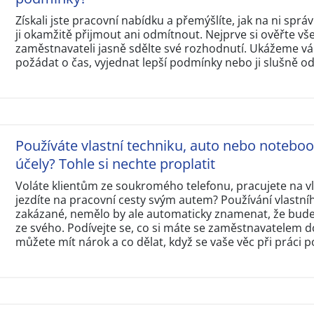
Získali jste pracovní nabídku a přemýšlíte, jak na ni sp
ji okamžitě přijmout ani odmítnout. Nejprve si ověřte v
zaměstnavateli jasně sdělte své rozhodnutí. Ukážeme vám
požádat o čas, vyjednat lepší podmínky nebo ji slušně o
Používáte vlastní techniku, auto nebo notebo
účely? Tohle si nechte proplatit
Voláte klientům ze soukromého telefonu, pracujete na 
jezdíte na pracovní cesty svým autem? Používání vlastní
zakázané, nemělo by ale automaticky znamenat, že budet
ze svého. Podívejte se, co si máte se zaměstnavatelem d
můžete mít nárok a co dělat, když se vaše věc při práci p