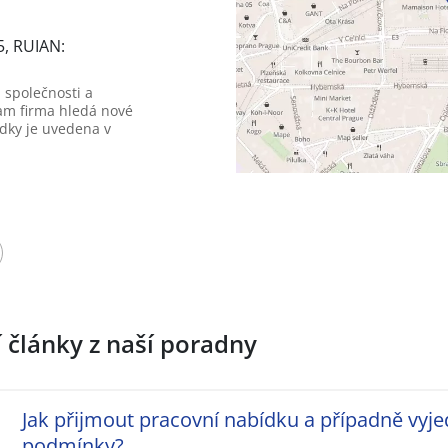
5, RUIAN:
 společnosti a
am firma hledá nové
dky je uvedena v
í články z naší poradny
Jak přijmout pracovní nabídku a případně vyje
podmínky?