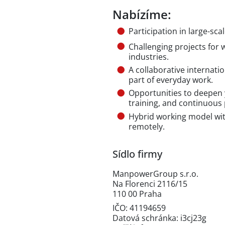
Nabízíme:
Participation in large-sc
Challenging projects for 
industries.
A collaborative internat
part of everyday work.
Opportunities to deepen y
training, and continuous
Hybrid working model with
remotely.
Sídlo firmy
ManpowerGroup s.r.o.
Na Florenci 2116/15
110 00 Praha
IČO: 41194659
Datová schránka: i3cj23g