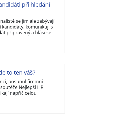
andidáti při hledání
nalisté se jím ale zabývají
 kandidáty, komunikují s
dát připravený a hlásí se
de to ten váš?
nci, posunul firemní
 soutěže Nejlepší HR
kají napříč celou