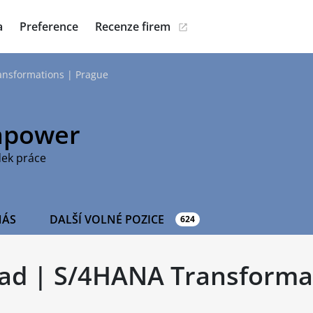
a
Preference
Recenze firem
ansformations | Prague
power
dek práce
NÁS
DALŠÍ VOLNÉ POZICE
624
ead | S/4HANA Transforma