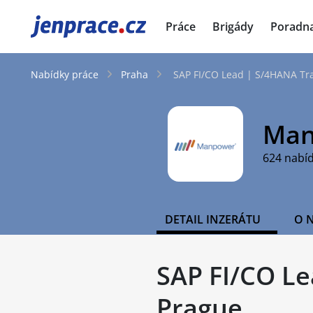
JenPráce.cz
Práce
Brigády
Poradn
Nabídky práce
Praha
SAP FI/CO Lead | S/4HANA Tr
Man
624 nabí
DETAIL INZERÁTU
O 
SAP FI/CO L
Prague