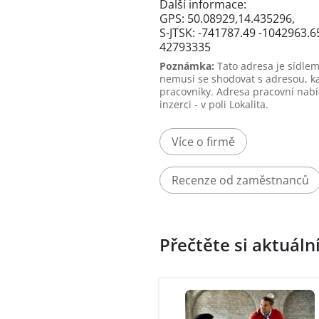
Další informace:
GPS: 50.08929,14.435296,
S-JTSK: -741787.49 -1042963.6
42793335
Poznámka:
Tato adresa je sídlem
nemusí se shodovat s adresou, k
pracovníky. Adresa pracovní nabí
inzerci - v poli Lokalita.
Více o firmě
Recenze od zaměstnanců
Přečtěte si aktuáln