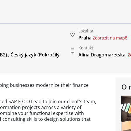
Lokalita
Praha
Zobrazit na mapě
Kontakt
 B2)
,
Český jazyk
(Pokročilý
Alina Dragomaretska,
Z
ping businesses modernize their finance
O 
?
ced SAP FI/CO Lead to join our client's team,
ormation projects across a variety of
l combine your functional expertise with
onsulting skills to design solutions that