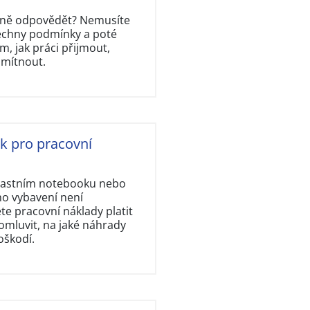
rávně odpovědět? Nemusíte
šechny podmínky a poté
, jak práci přijmout,
dmítnout.
ok pro pracovní
vlastním notebooku nebo
ho vybavení není
e pracovní náklady platit
omluvit, na jaké náhrady
oškodí.