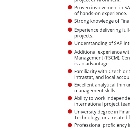
Proven involvement in SAP
of hands-on experience.
Strong knowledge of Financ
Experience delivering ful
projects.
Understanding of SAP inte
Additional experience wit
Management (FSCM), Centr
is an advantage.
Familiarity with Czech or 
Intrastat, and local accou
Excellent analytical thin
management skills.
Ability to work independen
international project tea
University degree in Fina
Technology, or a related 
Professional proficiency 