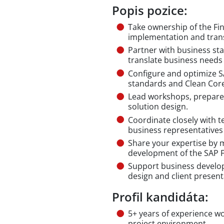
Popis pozice:
Take ownership of the F
implementation and trans
Partner with business st
translate business needs 
Configure and optimize SA
standards and Clean Core
Lead workshops, prepare 
solution design.
Coordinate closely with t
business representatives 
Share your expertise by 
development of the SAP F
Support business developm
design and client presen
Profil kandidáta:
5+ years of experience wo
project environment.