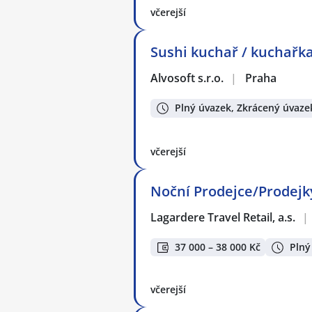
včerejší
Sushi kuchař / kuchařka
Alvosoft s.r.o.
|
Praha
Plný úvazek, Zkrácený úvaze
včerejší
Noční Prodejce/Prodejky
Lagardere Travel Retail, a.s.
|
37 000 – 38 000 Kč
Plný
včerejší