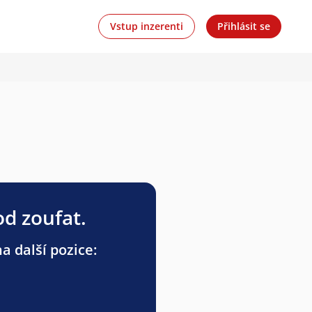
Vstup inzerenti
Přihlásit se
od zoufat.
a další pozice: