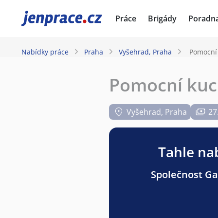
JenPráce.cz
Práce
Brigády
Poradn
Nabídky práce
Praha
Vyšehrad, Praha
Pomocní
Pomocní kuc
Vyšehrad, Praha
27
Tahle nab
Společnost Gas