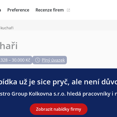
a
Preference
Recenze firem
 kuchaři
haři
.328 – 30.000 Kč
Plný úvazek
ídka už je sice pryč, ale není dův
tro Group Kolkovna s.r.o. hledá pracovníky i n
Zobrazit nabídky firmy