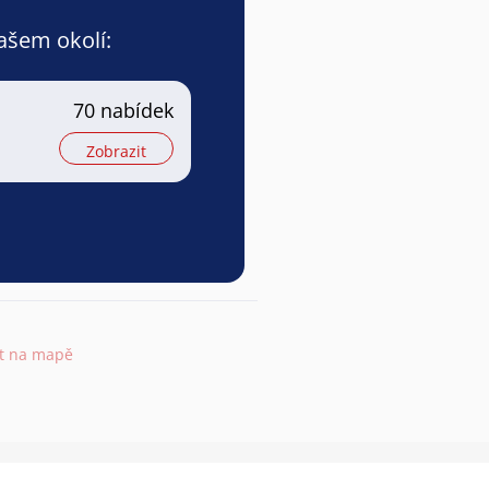
vašem okolí:
70 nabídek
Zobrazit
it na mapě