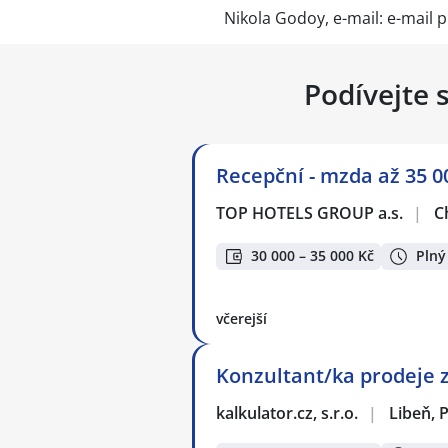
Nikola Godoy, e-mail: e-mail 
Podívejte 
Recepční - mzda až 35 0
TOP HOTELS GROUP a.s.
|
C
30 000 – 35 000 Kč
Plný
včerejší
Konzultant/ka prodeje 
kalkulator.cz, s.r.o.
|
Libeň, 