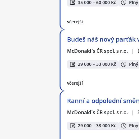
35 000 – 60 000 Kč
Plný
včerejší
Budeš náš nový parťák v
McDonald`s ČR spol. s r.o.
|
29 000 – 33 000 Kč
Plný
včerejší
Ranní a odpolední směn
McDonald`s ČR spol. s r.o.
|
29 000 – 33 000 Kč
Plný