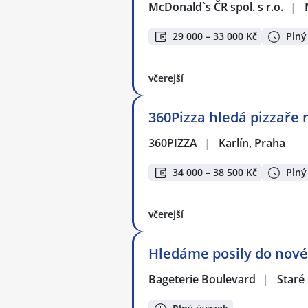
McDonald`s ČR spol. s r.o.
|
29 000 – 33 000 Kč
Plný
včerejší
360Pizza hledá pizzaře n
360PIZZA
|
Karlín, Praha
34 000 – 38 500 Kč
Plný
včerejší
Hledáme posily do nové 
Bageterie Boulevard
|
Staré