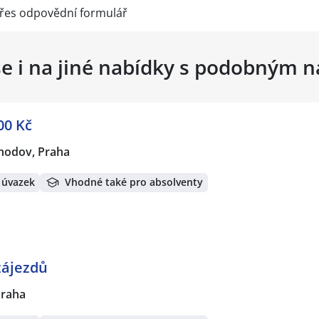
přes
odpovědní formulář
se i na jiné nabídky s podobným 
00 Kč
hodov, Praha
 úvazek
Vhodné také pro absolventy
zájezdů
Praha