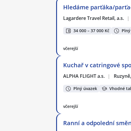
Hledáme parťáka/parťač
Lagardere Travel Retail, a.s.
|
34 000 – 37 000 Kč
Plný
včerejší
Kuchař v catringové spol
ALPHA FLIGHT a.s.
|
Ruzyně,
Plný úvazek
Vhodné ta
včerejší
Ranní a odpolední smě