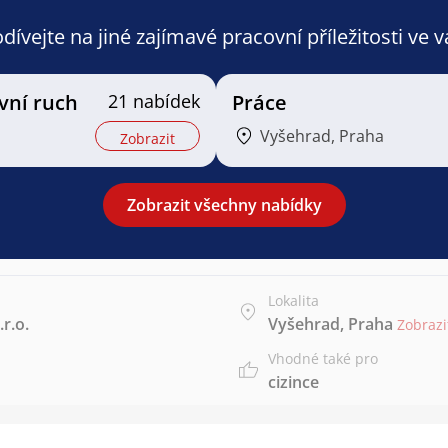
ívejte na jiné zajímavé pracovní příležitosti ve 
vní ruch
21 nabídek
Práce
Vyšehrad, Praha
Zobrazit
Zobrazit všechny nabídky
Lokalita
r.o.
Vyšehrad, Praha
Zobraz
Vhodné také pro
cizince