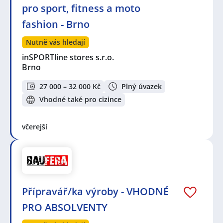
pro sport, fitness a moto
fashion - Brno
Nutně vás hledají
inSPORTline stores s.r.o.
Brno
27 000 – 32 000 Kč
Plný úvazek
Vhodné také pro cizince
včerejší
Přípravář/ka výroby - VHODNÉ
PRO ABSOLVENTY