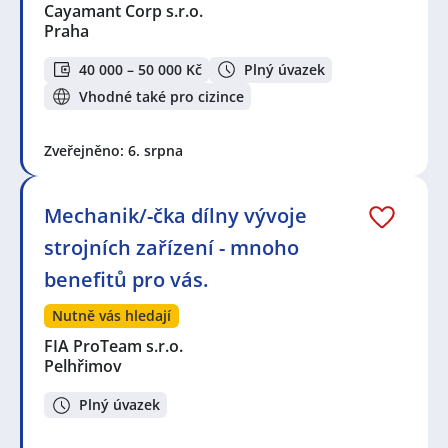
Cayamant Corp s.r.o.
Praha
40 000 – 50 000 Kč
Plný úvazek
Vhodné také pro cizince
Zveřejněno: 6. srpna
Mechanik/-čka dílny vývoje
strojních zařízení - mnoho
benefitů pro vás.
Nutně vás hledají
FIA ProTeam s.r.o.
Pelhřimov
Plný úvazek