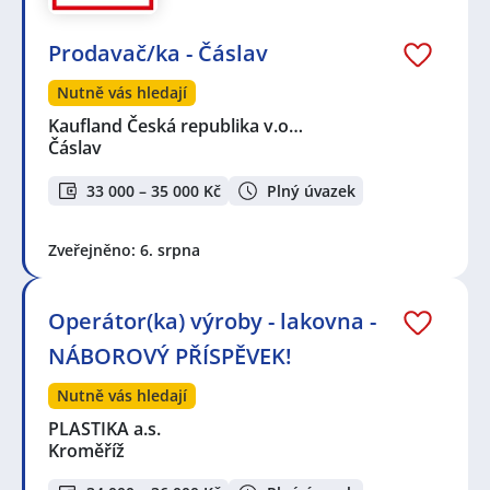
Prodavač/ka - Čáslav
Nutně vás hledají
Kaufland Česká republika v.o…
Čáslav
33 000 – 35 000 Kč
Plný úvazek
Zveřejněno: 6. srpna
Operátor(ka) výroby - lakovna -
NÁBOROVÝ PŘÍSPĚVEK!
Nutně vás hledají
PLASTIKA a.s.
Kroměříž