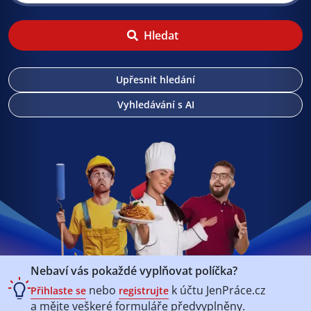
Hledat
Upřesnit hledání
Vyhledávání s AI
Nebaví vás pokaždé vyplňovat políčka?
nebo
k účtu
JenPráce.cz
Přihlaste se
registrujte
a mějte veškeré
formuláře předvyplněny.