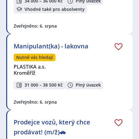
34 000 – 36 000 Kč
Plný úvazek
Vhodné také pro absolventy
Zveřejněno: 6. srpna
Manipulant(ka) - lakovna
Nutně vás hledají
PLASTIKA a.s.
Kroměříž
31 000 – 38 500 Kč
Plný úvazek
Zveřejněno: 6. srpna
Prodejce vozů, který chce
prodávat! (m/ž)🚗