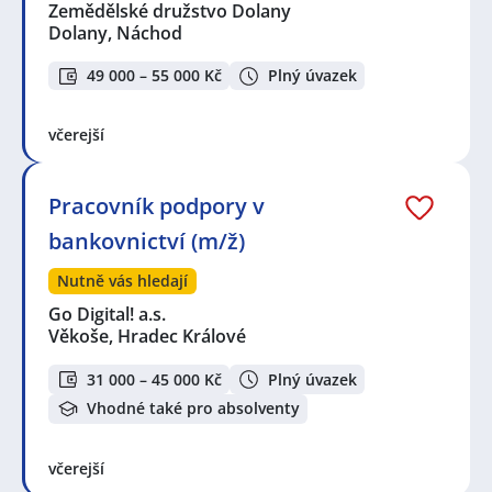
Zemědělské družstvo Dolany
Dolany, Náchod
49 000 – 55 000 Kč
Plný úvazek
včerejší
Pracovník podpory v
bankovnictví (m/ž)
Nutně vás hledají
Go Digital! a.s.
Věkoše, Hradec Králové
31 000 – 45 000 Kč
Plný úvazek
Vhodné také pro absolventy
včerejší