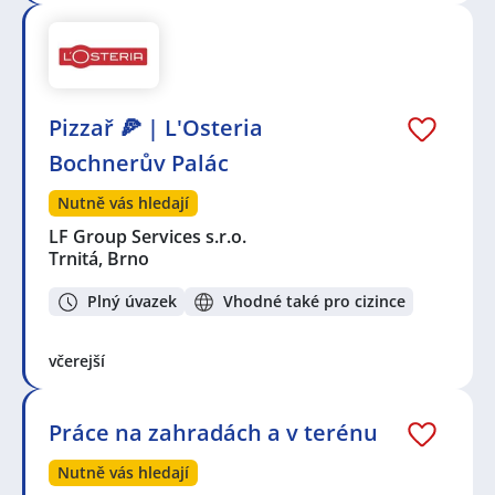
Pizzař 🍕 | L'Osteria
Bochnerův Palác
Nutně vás hledají
LF Group Services s.r.o.
Trnitá, Brno
Plný úvazek
Vhodné také pro cizince
včerejší
Práce na zahradách a v terénu
Nutně vás hledají