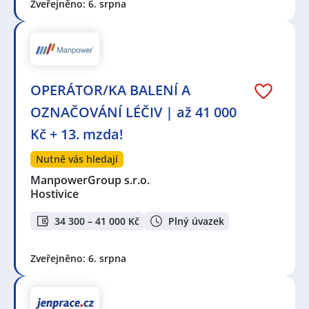
Zveřejněno: 6. srpna
OPERÁTOR/KA BALENÍ A
OZNAČOVÁNÍ LÉČIV | až 41 000
Kč + 13. mzda!
Nutně vás hledají
ManpowerGroup s.r.o.
Hostivice
34 300 – 41 000 Kč
Plný úvazek
Zveřejněno: 6. srpna