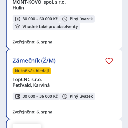
MONT-KOVO, spol. s r.o.
Hulín
30 000 – 60 000 Kč
Plný úvazek
Vhodné také pro absolventy
Zveřejněno: 6. srpna
Zámečník (Ž/M)
Nutně vás hledají
TopCNC s.r.o.
Petřvald, Karviná
30 000 – 36 000 Kč
Plný úvazek
Zveřejněno: 6. srpna