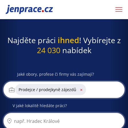
JenPráce.cz
Najděte práci
ihned
! Vybírejte z
24 030
nabídek
Jaké obory, profese či firmy vás zajímají?
×
Prodejce / prodejkyně zájezdů
V jaké lokalitě hledáte práci?