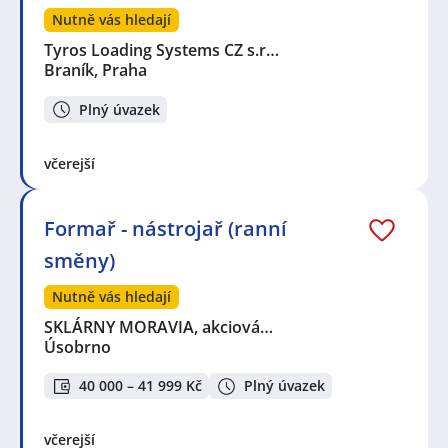
Nutně vás hledají
Tyros Loading Systems CZ s.r…
Braník, Praha
Plný úvazek
včerejší
Formař - nástrojař (ranní
směny)
Nutně vás hledají
SKLÁRNY MORAVIA, akciová…
Úsobrno
40 000 – 41 999 Kč
Plný úvazek
včerejší