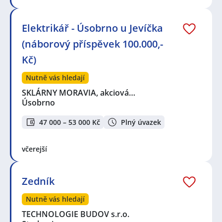
Elektrikář - Úsobrno u Jevíčka
(náborový příspěvek 100.000,-
Kč)
Nutně vás hledají
SKLÁRNY MORAVIA, akciová…
Úsobrno
47 000 – 53 000 Kč
Plný úvazek
včerejší
Zedník
Nutně vás hledají
TECHNOLOGIE BUDOV s.r.o.