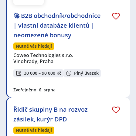
🚀 B2B obchodník/obchodnice
| vlastní databáze klientů |
neomezené bonusy
Nutně vás hledají
Coweo Technologies s.r.o.
Vinohrady, Praha
30 000 – 90 000 Kč
Plný úvazek
Zveřejněno: 6. srpna
Řidič skupiny B na rozvoz
zásilek, kurýr DPD
Nutně vás hledají