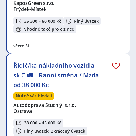
KaposGreen s.r.o.
Frýdek-Místek
35 300 – 60 000 Kč
Plný úvazek
Vhodné také pro cizince
včerejší
Řidič/ka nákladního vozidla
sk.C 🚛 – Ranní směna / Mzda
od 38 000 Kč
Nutně vás hledají
Autodoprava Stuchlý, s.r.o.
Ostrava
38 000 – 45 000 Kč
Plný úvazek, Zkrácený úvazek