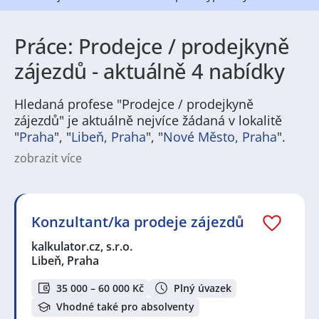
Práce: Prodejce / prodejkyně
zájezdů - aktuálně 4 nabídky
Hledaná profese "Prodejce / prodejkyně
zájezdů" je aktuálně nejvíce žádaná v lokalitě
"
Praha
", "
Libeň, Praha
", "
Nové Město, Praha
".
zobrazit více
Na
JenPráce.cz
naleznete širokou nabídku pravidelně
aktualizovaných a doplňovaných inzerátů
práce
i
brigády
. Najdete zde široké množství různých oborů
a profesí, o které mají firmy aktuálně největší zájem a
Konzultant/ka prodeje zájezdů
je pro ně velmi podstatné obsadit pracovní pozici v co
nejkratším možném termínu. Mezi takové profese
kalkulator.cz, s.r.o.
patří nyní nejvíce
kuchař / kuchařka
,
řidič / řidička
,
Libeň, Praha
dělník / dělnice
,
dělník / dělnice
nebo máte zájem o
profesi
prodavač / prodavačka
? Mezi nejvíce
35 000 – 60 000 Kč
Plný úvazek
požadované obory patří
Průmyslová a chemická
Vhodné také pro absolventy
výroba
,
Ubytování a cestovní ruch
,
Doprava, logistika