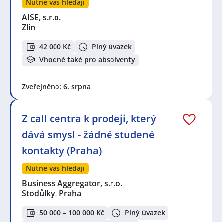
Nutně vás hledají
AISE, s.r.o.
Zlín
42 000 Kč
Plný úvazek
Vhodné také pro absolventy
Zveřejněno: 6. srpna
Z call centra k prodeji, který
dává smysl - žádné studené
kontakty (Praha)
Nutně vás hledají
Business Aggregator, s.r.o.
Stodůlky, Praha
50 000 – 100 000 Kč
Plný úvazek