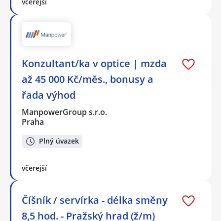
včerejší
Konzultant/ka v optice | mzda
až 45 000 Kč/měs., bonusy a
řada výhod
ManpowerGroup s.r.o.
Praha
Plný úvazek
včerejší
Číšník / servírka - délka směny
8,5 hod. - Pražský hrad (ž/m)