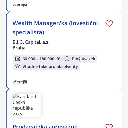
včerejší
Wealth Manager/ka (Investiční
specialista)
B.I.G. Capital, a.s.
Praha
60 000 – 180 000 Kč
Plný úvazek
Vhodné také pro absolventy
včerejší
Prodavač/ka - převážně