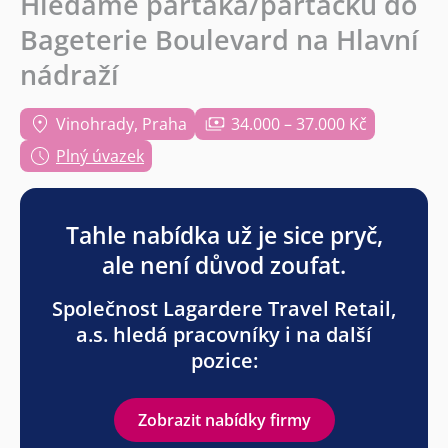
Hledáme parťáka/parťačku do
Bageterie Boulevard na Hlavní
nádraží
Vinohrady, Praha
34.000 – 37.000 Kč
Plný úvazek
Tahle nabídka už je sice pryč,
ale není důvod zoufat.
Společnost Lagardere Travel Retail,
a.s. hledá pracovníky i na další
pozice:
Zobrazit nabídky firmy