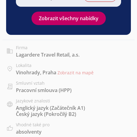
Zobrazit všechny nabídky
Firma
Lagardere Travel Retail, a.s.
Lokalita
Vinohrady, Praha
Zobrazit na mapě
Smluvní vztah
Pracovní smlouva (HPP)
Jazykové znalosti
Anglický jazyk
(Začátečník A1)
Český jazyk
(Pokročilý B2)
Vhodné také pro
absolventy