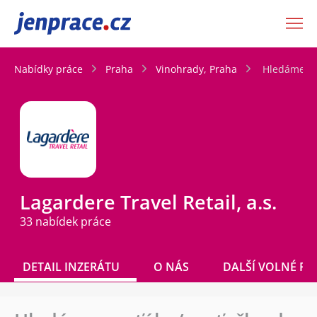
JenPráce.cz
Nabídky práce
Praha
Vinohrady, Praha
Hledáme pa
Lagardere Travel Retail, a.s.
33 nabídek práce
DETAIL INZERÁTU
O NÁS
DALŠÍ VOLNÉ PO