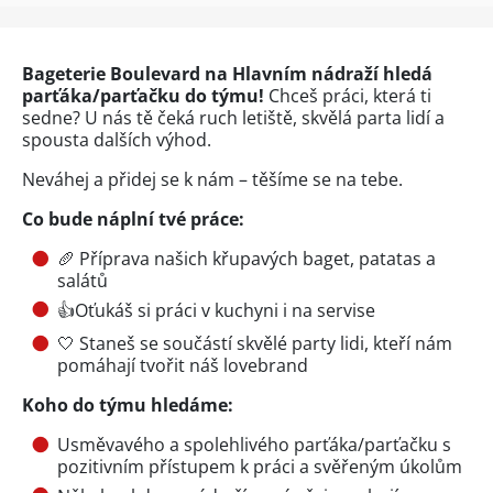
Bageterie Boulevard na Hlavním nádraží hledá
parťáka/parťačku do týmu!
Chceš práci, která ti
sedne? U nás tě čeká ruch letiště, skvělá parta lidí a
spousta dalších výhod.
Neváhej a přidej se k nám – těšíme se na tebe.
Co bude náplní tvé práce:
🥖 Příprava našich křupavých baget, patatas a
salátů
👍Oťukáš si práci v kuchyni i na servise
🤍 Staneš se součástí skvělé party lidi, kteří nám
pomáhají tvořit náš lovebrand
Koho do týmu hledáme:
Usměvavého a spolehlivého parťáka/parťačku s
pozitivním přístupem k práci a svěřeným úkolům