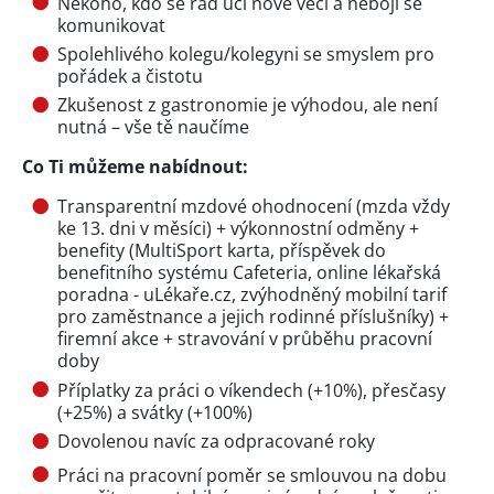
Někoho, kdo se rád učí nové věci a nebojí se
komunikovat
Spolehlivého kolegu/kolegyni se smyslem pro
pořádek a čistotu
Zkušenost z gastronomie je výhodou, ale není
nutná – vše tě naučíme
Co Ti můžeme nabídnout:
Transparentní mzdové ohodnocení (mzda vždy
ke 13. dni v měsíci) + výkonnostní odměny +
benefity (MultiSport karta, příspěvek do
benefitního systému Cafeteria, online lékařská
poradna - uLékaře.cz, zvýhodněný mobilní tarif
pro zaměstnance a jejich rodinné příslušníky) +
firemní akce + stravování v průběhu pracovní
doby
Příplatky za práci o víkendech (+10%), přesčasy
(+25%) a svátky (+100%)
Dovolenou navíc za odpracované roky
Práci na pracovní poměr se smlouvou na dobu