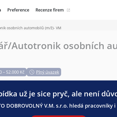
a
Preference
Recenze firem
onik osobních automobilů (m/ž)- VM
ář/Autotronik osobních a
0 – 52.000 Kč
Plný úvazek
ídka už je sice pryč, ale není dův
O DOBROVOLNÝ V.M. s.r.o. hledá pracovníky i n