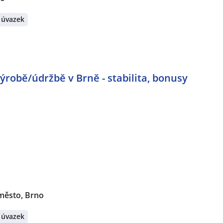
 úvazek
robě/údržbě v Brně - stabilita, bonusy
město, Brno
 úvazek