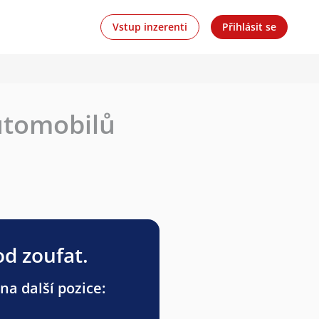
Vstup inzerenti
Přihlásit se
utomobilů
od zoufat.
a další pozice: