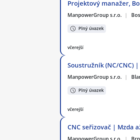
Projektový manažer, Bo
ManpowerGroup s.r.o.
|
Bos
Plný úvazek
včerejší
Soustružník (NC/CNC) |
ManpowerGroup s.r.o.
|
Bla
Plný úvazek
včerejší
CNC seřizovač | Mzda a
ManpowerGroup s.r.o.
|
Br