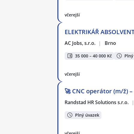
včerejší
ELEKTRIKÁŘ ABSOLVENT (
AC Jobs, s.r.o.
|
Brno
35 000 – 40 000 Kč
Plný
včerejší
🚀 CNC operátor (m/ž) –
Randstad HR Solutions s.r.o.
Plný úvazek
včerejší