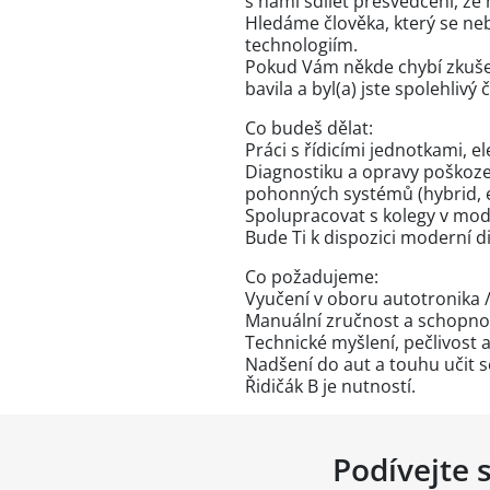
s námi sdílet přesvědčení, že
Hledáme člověka, který se neb
technologiím.
Pokud Vám někde chybí zkušen
bavila a byl(a) jste spolehliv
Co budeš dělat:
Práci s řídicími jednotkami, el
Diagnostiku a opravy poškozen
pohonných systémů (hybrid, el
Spolupracovat s kolegy v mod
Bude Ti k dispozici moderní d
Co požadujeme:
Vyučení v oboru autotronika /
Manuální zručnost a schopnos
Technické myšlení, pečlivost a
Nadšení do aut a touhu učit 
Řidičák B je nutností.
Podívejte 