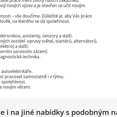
 naše práce mění životy našich zákazníků.
ojí nových výzev a je otevřen se učit novým
osti – vše doučíme. Důležité je, aby Vás práce
ý člověk, na kterého se dá spolehnout.
ektronikou, asistenty, senzory a další.
ých vozidel- opravy světel, startérů, alternátorů,
ektro) a další.
erním servisním zázemí.
iagnostická technika.
 autoelektrikáře.
t pracovat samostatně i v týmu.
 spolehlivost.
se novým věcem.
se i na jiné nabídky s podobným 