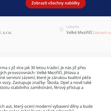
Zobrazit všechny nabídky
Lokalita
s.r.o.
Velké Meziříčí
Zobrazit 
a s již více jak 30 letou tradicí. Je nás již přes
ch provozovnách- Velké Meziříčí, Jihlava a
né servisní zázemí, které je zárukou kvalitní péče
ch vozy. Zastupuje značky- Škoda, Opel a nově také
totu stabilního zaměstnání, férový přístup a
 aut, který ocení moderní vybavení dílny a bude