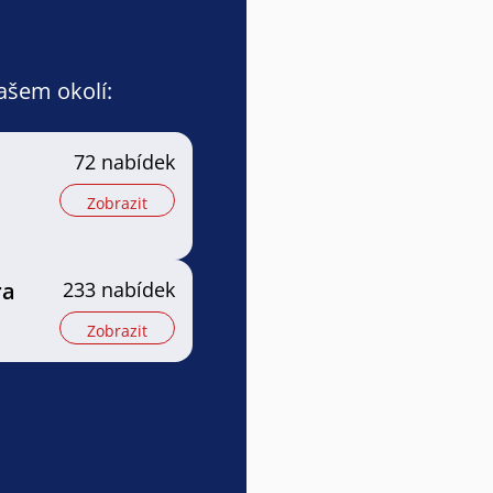
vašem okolí:
72 nabídek
Zobrazit
ra
233 nabídek
Zobrazit