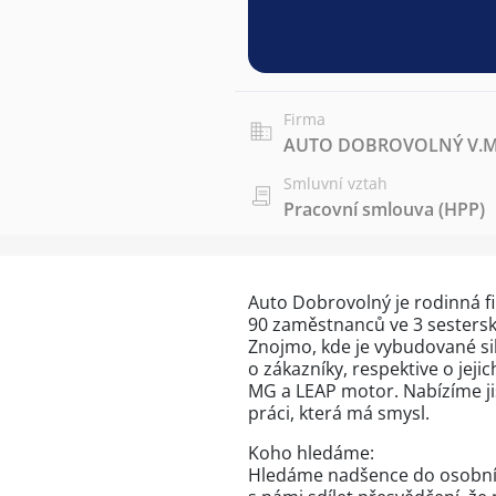
Firma
AUTO DOBROVOLNÝ V.M. 
Smluvní vztah
Pracovní smlouva (HPP)
Auto Dobrovolný je rodinná firm
90 zaměstnanců ve 3 sesterský
Znojmo, kde je vybudované sil
o zákazníky, respektive o jeji
MG a LEAP motor. Nabízíme jis
práci, která má smysl.
Koho hledáme:
Hledáme nadšence do osobních