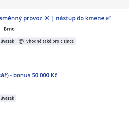
-směnný provoz ☀️ | nástup do kmene ✅
|
Brno
 úvazek
Vhodné také pro cizince
ář) - bonus 50 000 Kč
 úvazek