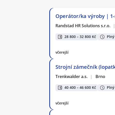
Operátor/ka výroby | 1
Randstad HR Solutions s.r.o.
28 800 – 32 800 Kč
Plný
včerejší
Strojní zámečník (lopatk
Trenkwalder a.s.
|
Brno
40 400 – 46 600 Kč
Plný
včerejší