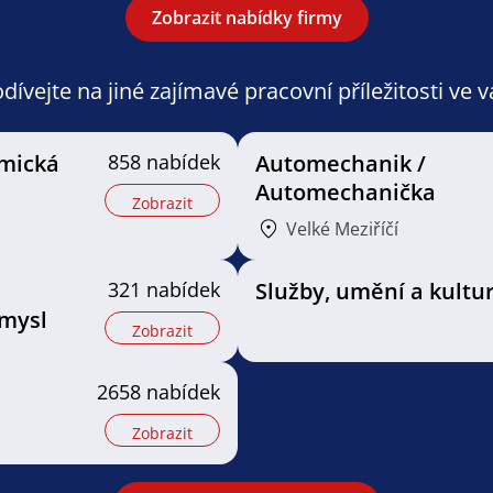
Zobrazit nabídky firmy
ívejte na jiné zajímavé pracovní příležitosti ve 
mická
858 nabídek
Automechanik /
Automechanička
Zobrazit
Velké Meziříčí
321 nabídek
Služby, umění a kultu
mysl
Zobrazit
2658 nabídek
Zobrazit