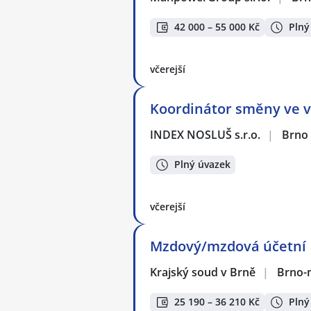
42 000 – 55 000 Kč
Plný
včerejší
Koordinátor směny ve vý
INDEX NOSLUŠ s.r.o.
|
Brno
Plný úvazek
včerejší
Mzdový/mzdová účetní
Krajský soud v Brně
|
Brno-
25 190 – 36 210 Kč
Plný