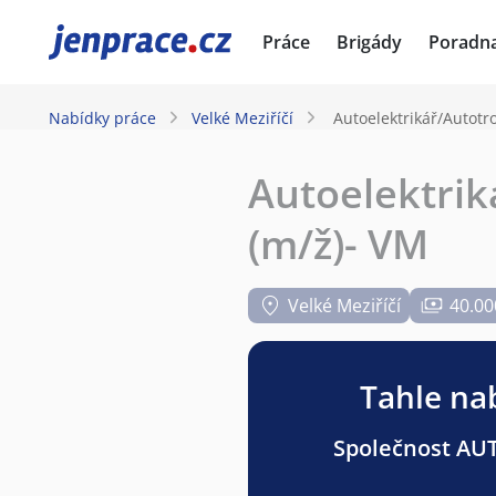
JenPráce.cz
Práce
Brigády
Poradn
Nabídky práce
Velké Meziříčí
Autoelektrikář/Autotr
Autoelektrik
(m/ž)- VM
Velké Meziříčí
40.00
Tahle nab
Společnost AUT