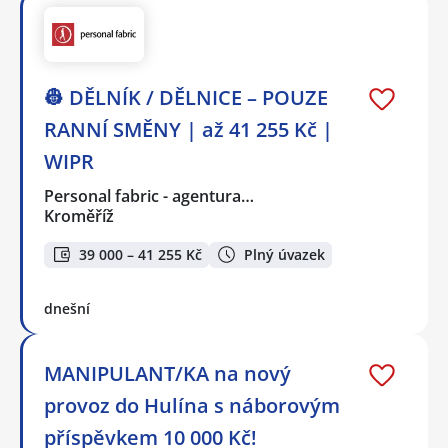
👷 DĚLNÍK / DĚLNICE – POUZE
RANNÍ SMĚNY | až 41 255 Kč |
WIPR
Personal fabric - agentura…
Kroměříž
39 000 – 41 255 Kč
Plný úvazek
dnešní
MANIPULANT/KA na nový
provoz do Hulína s náborovým
příspěvkem 10 000 Kč!