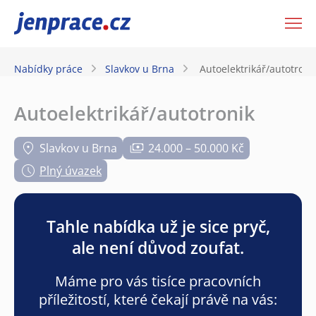
JenPráce.cz
Nabídky práce
Slavkov u Brna
Autoelektrikář/autotroni
Autoelektrikář/autotronik
Slavkov u Brna
24.000 – 50.000 Kč
Plný úvazek
Tahle nabídka už je sice pryč,
ale není důvod zoufat.
Máme pro vás tisíce pracovních
příležitostí, které čekají právě na vás: