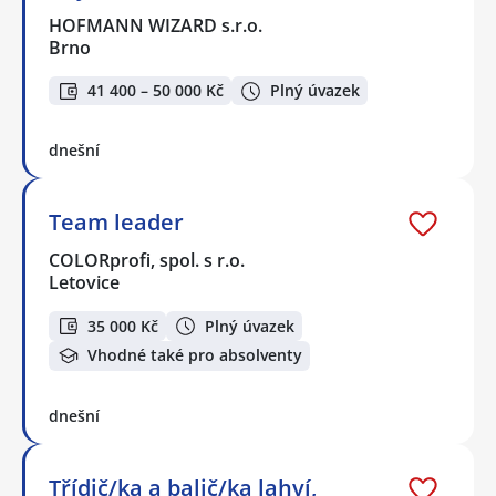
HOFMANN WIZARD s.r.o.
Brno
41 400 – 50 000 Kč
Plný úvazek
dnešní
Team leader
COLORprofi, spol. s r.o.
Letovice
35 000 Kč
Plný úvazek
Vhodné také pro absolventy
dnešní
Třídič/ka a balič/ka lahví,