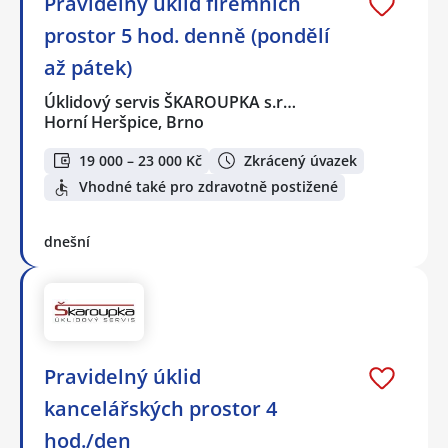
Pravidelný úklid firemních
prostor 5 hod. denně (pondělí
až pátek)
Úklidový servis ŠKAROUPKA s.r…
Horní Heršpice, Brno
19 000 – 23 000 Kč
Zkrácený úvazek
Vhodné také pro zdravotně postižené
dnešní
Pravidelný úklid
kancelářských prostor 4
hod./den