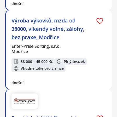
dnešní
Výroba výkovků, mzda od
38000, víkendy volné, zálohy,
bez praxe, Modřice
Enter-Prise Sorting, s.r.o.
Modřice
38 000 – 45 000 Kč
Plný úvazek
Vhodné také pro cizince
dnešní