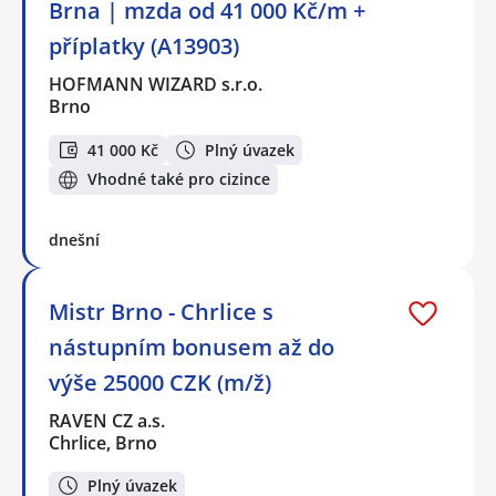
Brna | mzda od 41 000 Kč/m +
příplatky (A13903)
HOFMANN WIZARD s.r.o.
Brno
41 000 Kč
Plný úvazek
Vhodné také pro cizince
dnešní
Mistr Brno - Chrlice s
nástupním bonusem až do
výše 25000 CZK (m/ž)
RAVEN CZ a.s.
Chrlice, Brno
Plný úvazek