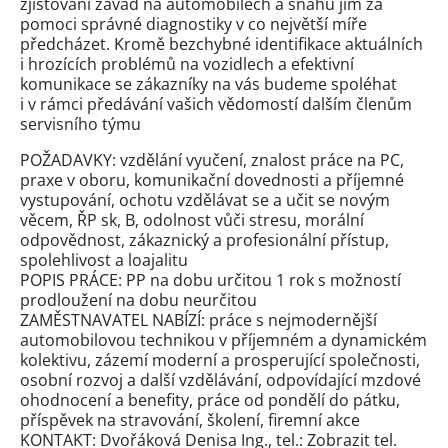
zjišťování závad na automobilech a snahu jim za
pomoci správné diagnostiky v co největší míře
předcházet. Kromě bezchybné identifikace aktuálních
i hrozících problémů na vozidlech a efektivní
komunikace se zákazníky na vás budeme spoléhat
i v rámci předávání vašich vědomostí dalším členům
servisního týmu
POŽADAVKY: vzdělání vyučení, znalost práce na PC,
praxe v oboru, komunikační dovednosti a příjemné
vystupování, ochotu vzdělávat se a učit se novým
věcem, ŘP sk, B, odolnost vůči stresu, morální
odpovědnost, zákaznický a profesionální přístup,
spolehlivost a loajalitu
POPIS PRÁCE: PP na dobu určitou 1 rok s možností
prodloužení na dobu neurčitou
ZAMĚSTNAVATEL NABÍZÍ: práce s nejmodernější
automobilovou technikou v příjemném a dynamickém
kolektivu, zázemí moderní a prosperující společnosti,
osobní rozvoj a další vzdělávání, odpovídající mzdové
ohodnocení a benefity, práce od pondělí do pátku,
příspěvek na stravování, školení, firemní akce
KONTAKT: Dvořáková Denisa Ing., tel.:
Zobrazit tel.