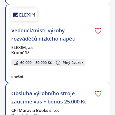
Vedoucí/mistr výroby
rozváděčů nízkého napětí
ELEXIM, a.s.
Kroměříž
60 000 – 80 000 Kč
Plný úvazek
dnešní
Obsluha výrobního stroje –
zaučíme vás + bonus 25.000 Kč
CPI Moravia Books s.r.o.