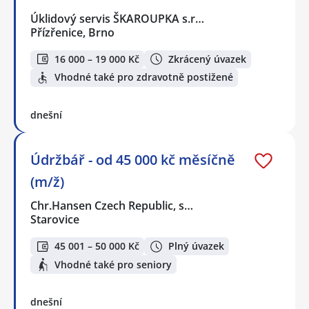
Úklidový servis ŠKAROUPKA s.r…
Přízřenice, Brno
16 000 – 19 000 Kč
Zkrácený úvazek
Vhodné také pro zdravotně postižené
dnešní
Údržbář - od 45 000 kč měsíčně
(m/ž)
Chr.Hansen Czech Republic, s…
Starovice
45 001 – 50 000 Kč
Plný úvazek
Vhodné také pro seniory
dnešní