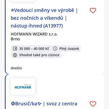
⭐Vedoucí směny ve výrobě |
bez nočních a víkendů |
nástup ihned (A13977)
HOFMANN WIZARD s.r.o.
Brno
35 000 – 40 000 Kč
Plný úvazek
Vhodné také pro cizince
dnešní
⚙️Brusič/ka✨ | svoz z centra