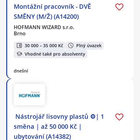
Montážní pracovník - DVĚ
SMĚNY (M/Ž) (A14200)
HOFMANN WIZARD s.r.o.
Brno
30 000 – 35 000 Kč
Plný úvazek
Vhodné také pro absolventy
dnešní
️ Nástrojář lisovny plastů ⚙️| 1
směna | až 50 000 Kč |
ubytování (A14382)