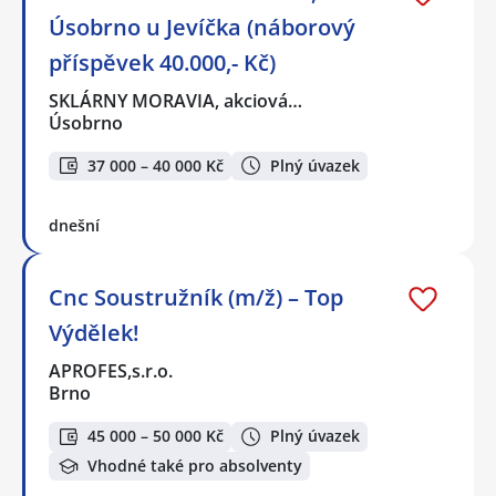
Úsobrno u Jevíčka (náborový
příspěvek 40.000,- Kč)
SKLÁRNY MORAVIA, akciová…
Úsobrno
37 000 – 40 000 Kč
Plný úvazek
dnešní
Cnc Soustružník (m/ž) – Top
Výdělek!
APROFES,s.r.o.
Brno
45 000 – 50 000 Kč
Plný úvazek
Vhodné také pro absolventy