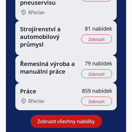
pneuservisu
Břeclav
Strojírenství a
81 nabídek
automobilový
Zobrazit
průmysl
Řemeslná výroba a
79 nabídek
manuální práce
Zobrazit
Práce
859 nabídek
Břeclav
Zobrazit
Zobrazit všechny nabídky