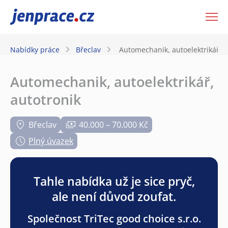
JenPráce.cz
Nabídky práce
Břeclav
Automechanik, autoelektrikář, a
Automechanik, autoelektrikář,
autotronik
Břeclav
40.000 – 70.000 Kč
Plný úvazek
Tahle nabídka už je sice pryč,
ale není důvod zoufat.
Společnost TriTec good choice s.r.o.