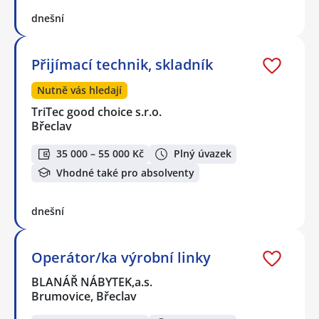
dnešní
Přijímací technik, skladník
Nutně vás hledají
TriTec good choice s.r.o.
Břeclav
35 000 – 55 000 Kč
Plný úvazek
Vhodné také pro absolventy
dnešní
Operátor/ka výrobní linky
BLANÁŘ NÁBYTEK,a.s.
Brumovice, Břeclav