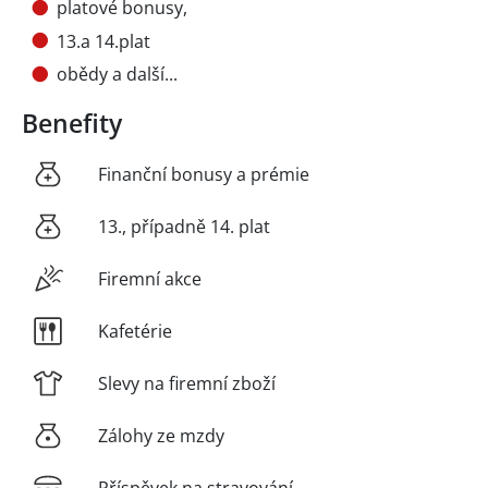
platové bonusy,
13.a 14.plat
obědy a další...
Benefity
Finanční bonusy a prémie
13., případně 14. plat
Firemní akce
Kafetérie
Slevy na firemní zboží
Zálohy ze mzdy
Příspěvek na stravování