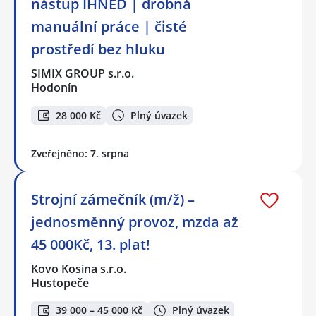
nástup IHNED | drobná
manuální práce | čisté
prostředí bez hluku
SIMIX GROUP s.r.o.
Hodonín
28 000 Kč
Plný úvazek
Zveřejněno: 7. srpna
Strojní zámečník (m/ž) –
jednosměnný provoz, mzda až
45 000Kč, 13. plat!
Kovo Kosina s.r.o.
Hustopeče
39 000 – 45 000 Kč
Plný úvazek