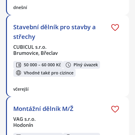
dnešní
Stavební dělník pro stavby a
střechy
CUBICUL s.r.o.
Brumovice, Břeclav
50 000 – 60 000 Kč
Plný úvazek
Vhodné také pro cizince
včerejší
Montážní dělník M/Ž
VAG s.r.o.
Hodonín