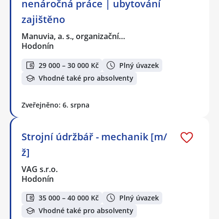
nenáročná práce | ubytování
zajištěno
Manuvia, a. s., organizační…
Hodonín
29 000 – 30 000 Kč
Plný úvazek
Vhodné také pro absolventy
Zveřejněno: 6. srpna
Strojní údržbář - mechanik [m/
ž]
VAG s.r.o.
Hodonín
35 000 – 40 000 Kč
Plný úvazek
Vhodné také pro absolventy