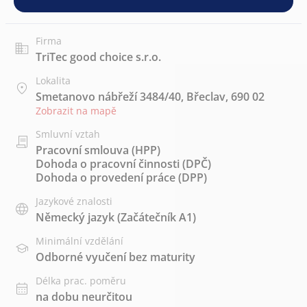
Firma
TriTec good choice s.r.o.
Lokalita
Smetanovo nábřeží 3484/40, Břeclav, 690 02
Zobrazit na mapě
Smluvní vztah
Pracovní smlouva (HPP)
Dohoda o pracovní činnosti (DPČ)
Dohoda o provedení práce (DPP)
Jazykové znalosti
Německý jazyk
(Začátečník A1)
Minimální vzdělání
Odborné vyučení bez maturity
Délka prac. poměru
na dobu neurčitou